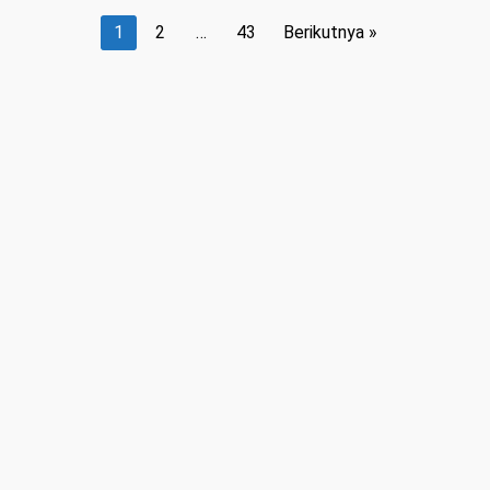
Paginasi
1
2
…
43
Berikutnya »
pos