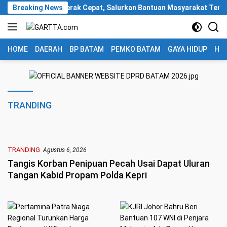
Langsung
na Patra Niaga Gerak Cepat, Salurkan Bantuan Masyarakat Terdamp
Breaking News
ke
konten
HOME
DAERAH
BP BATAM
PEMKO BATAM
GAYA HIDUP
HUK
TRANDING
TRANDING
Agustus 6, 2026
Tangis Korban Penipuan Pecah Usai Dapat Uluran
Tangan Kabid Propam Polda Kepri