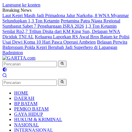
Langsung ke konten
Breaking News
Laut Kepri Masih Jadi Primadona Jalur Narkoba, 8 WNA Myanmar
Selundupkan 1,3 Ton Ketamin
Pertamina Patra Niaga Regional
Sumbagut Sabet 7 Penghargaan ISRA 2026
1,3 Ton Ketamin
Senilai Rp2,7 Triliun Disita dari KM King Sun, Delapan WNA
Diciduk TNI AL
Keluarga Laporkan RS Awal Bros Batam ke Polisi
Usai Dewi Koma 10 Hari Pasca Operasi Ambeien
Belasan Perwira
Bidpropam Polda Kepri Berubah Jadi Superhero di Lapangan
Badminton
HOME
DAERAH
BP BATAM
PEMKO BATAM
GAYA HIDUP
HUKUM & KRIMINAL
NASIONAL
INTERNASIONAL