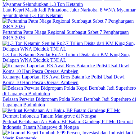
Laut Kepri Masih Jadi Primadona Jalur Narkoba, 8 WNA Myanmar
Selundupkan 1,3 Ton Ketamin
Pertamina Patra Niaga Regional Sumbagut Sabet 7 Penghargaan
ISRA 2026
1,3 Ton Ketamin Senilai Rp2,7 Triliun Disita dari KM King Sun,
Delapan WNA Diciduk TNI AL
Keluarga Laporkan RS Awal Bros Batam ke Polisi Usai Dewi
Koma 10 Hari Pasca Operasi Ambeien
Belasan Perwira Bidpropam Polda Kepri Berubah Jadi Superhero di
Lapangan Badminton
Perkuat Ketahanan Air Baku, BP Batam Gandeng PT Mc Dermott
Indonesia Tanam Mangrove di Nongsa