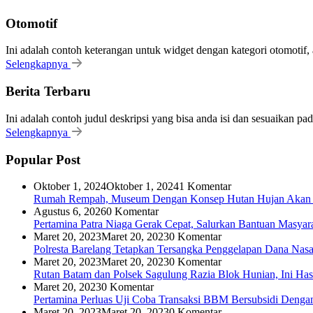
Otomotif
Ini adalah contoh keterangan untuk widget dengan kategori otomoti
Selengkapnya
Berita Terbaru
Ini adalah contoh judul deskripsi yang bisa anda isi dan sesuaikan pa
Selengkapnya
Popular Post
Oktober 1, 2024
Oktober 1, 2024
1 Komentar
Rumah Rempah, Museum Dengan Konsep Hutan Hujan Akan H
Agustus 6, 2026
0 Komentar
Pertamina Patra Niaga Gerak Cepat, Salurkan Bantuan Masyar
Maret 20, 2023
Maret 20, 2023
0 Komentar
Polresta Barelang Tetapkan Tersangka Penggelapan Dana Na
Maret 20, 2023
Maret 20, 2023
0 Komentar
Rutan Batam dan Polsek Sagulung Razia Blok Hunian, Ini Has
Maret 20, 2023
0 Komentar
Pertamina Perluas Uji Coba Transaksi BBM Bersubsidi Denga
Maret 20, 2023
Maret 20, 2023
0 Komentar