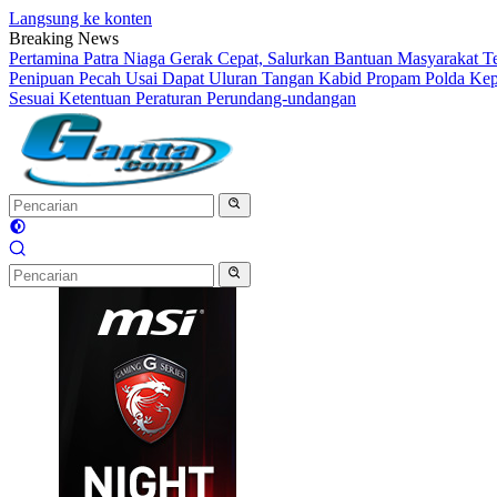
Langsung ke konten
Breaking News
Pertamina Patra Niaga Gerak Cepat, Salurkan Bantuan Masyarakat T
Penipuan Pecah Usai Dapat Uluran Tangan Kabid Propam Polda Kep
Sesuai Ketentuan Peraturan Perundang-undangan