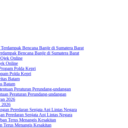
erdampak Bencana Banjir di Sumatera Barat
ek Online
opam Polda Kepri
as Batam
tuan Peraturan Perundang-undangan
n 2026
an Peredaran Senjata Api Lintas Negara
n Terus Menangis Kesakitan