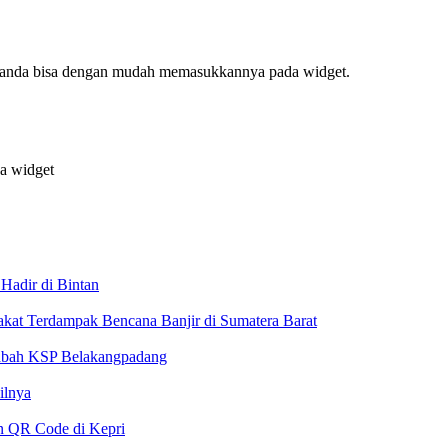
f, anda bisa dengan mudah memasukkannya pada widget.
da widget
adir di Bintan
akat Terdampak Bencana Banjir di Sumatera Barat
sabah KSP Belakangpadang
ilnya
n QR Code di Kepri