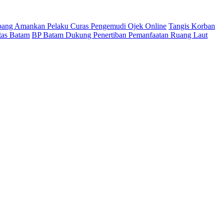
pang Amankan Pelaku Curas Pengemudi Ojek Online
Tangis Korban
tas Batam
BP Batam Dukung Penertiban Pemanfaatan Ruang Laut