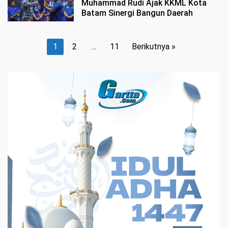
Muhammad Rudi Ajak KKML Kota
Batam Sinergi Bangun Daerah
Paginasi
1
2
…
11
Berikutnya »
pos