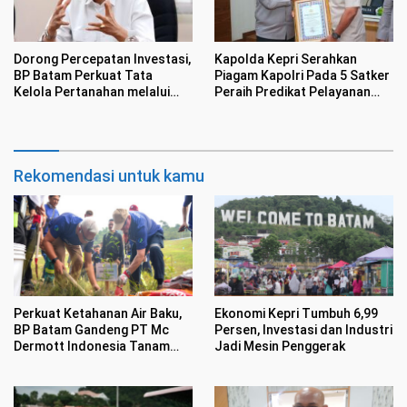
Dorong Percepatan Investasi,
Kapolda Kepri Serahkan
BP Batam Perkuat Tata
Piagam Kapolri Pada 5 Satker
Kelola Pertanahan melalui
Peraih Predikat Pelayanan
Pelaporan Mandiri LMS
Prima
Rekomendasi untuk kamu
Perkuat Ketahanan Air Baku,
Ekonomi Kepri Tumbuh 6,99
BP Batam Gandeng PT Mc
Persen, Investasi dan Industri
Dermott Indonesia Tanam
Jadi Mesin Penggerak
Mangrove di Nongsa