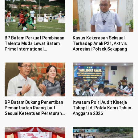
BP Batam Perkuat Pembinaan
Kasus Kekerasan Seksual
Talenta Muda Lewat Batam
Terhadap Anak P21, Aktivis
Prime International
Apresiasi Polsek Sekupang
Grassroot Football sebagai
Festival 2026
Itwasum Polri Audit Kinerja
BP Batam Dukung Penertiban
Tahap II di Polda Kepri Tahun
Pemanfaatan Ruang Laut
Anggaran 2026
Sesuai Ketentuan Peraturan
Perundang-undangan