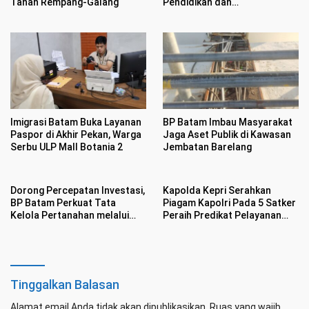
Tanah Rempang-Galang
Pendidikan dan
Pengembangan SDM Kota
Batam
Imigrasi Batam Buka Layanan
BP Batam Imbau Masyarakat
Paspor di Akhir Pekan, Warga
Jaga Aset Publik di Kawasan
Serbu ULP Mall Botania 2
Jembatan Barelang
Dorong Percepatan Investasi,
Kapolda Kepri Serahkan
BP Batam Perkuat Tata
Piagam Kapolri Pada 5 Satker
Kelola Pertanahan melalui
Peraih Predikat Pelayanan
Pelaporan Mandiri LMS
Prima
Tinggalkan Balasan
Alamat email Anda tidak akan dipublikasikan.
Ruas yang wajib