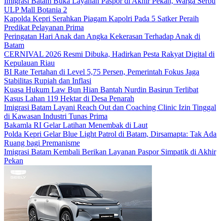
Imigrasi Batam Buka Layanan Paspor di Akhir Pekan, Warga Serbu
ULP Mall Botania 2
Kapolda Kepri Serahkan Piagam Kapolri Pada 5 Satker Peraih
Predikat Pelayanan Prima
Peringatan Hari Anak dan Angka Kekerasan Terhadap Anak di
Batam
CERNIVAL 2026 Resmi Dibuka, Hadirkan Pesta Rakyat Digital di
Kepulauan Riau
BI Rate Tertahan di Level 5,75 Persen, Pemerintah Fokus Jaga
Stabilitas Rupiah dan Inflasi
Kuasa Hukum Law Bun Hian Bantah Nurdin Basirun Terlibat
Kasus Lahan 119 Hektar di Desa Penarah
Imigrasi Batam Layani Reach Out dan Coaching Clinic Izin Tinggal
di Kawasan Industri Tunas Prima
Bakamla RI Gelar Latihan Menembak di Laut
Polda Kepri Gelar Blue Light Patrol di Batam, Dirsamapta: Tak Ada
Ruang bagi Premanisme
Imigrasi Batam Kembali Berikan Layanan Paspor Simpatik di Akhir
Pekan