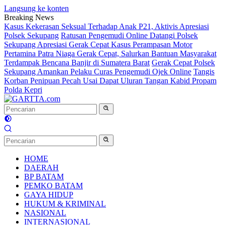
Langsung ke konten
Breaking News
Kasus Kekerasan Seksual Terhadap Anak P21, Aktivis Apresiasi
Polsek Sekupang
Ratusan Pengemudi Online Datangi Polsek
Sekupang Apresiasi Gerak Cepat Kasus Perampasan Motor
Pertamina Patra Niaga Gerak Cepat, Salurkan Bantuan Masyarakat
Terdampak Bencana Banjir di Sumatera Barat
Gerak Cepat Polsek
Sekupang Amankan Pelaku Curas Pengemudi Ojek Online
Tangis
Korban Penipuan Pecah Usai Dapat Uluran Tangan Kabid Propam
Polda Kepri
HOME
DAERAH
BP BATAM
PEMKO BATAM
GAYA HIDUP
HUKUM & KRIMINAL
NASIONAL
INTERNASIONAL