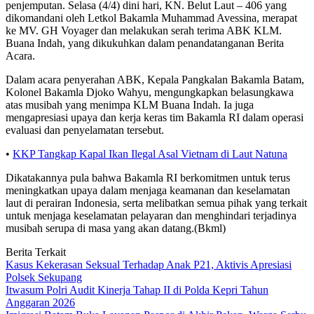
penjemputan. Selasa (4/4) dini hari, KN. Belut Laut – 406 yang
dikomandani oleh Letkol Bakamla Muhammad Avessina, merapat
ke MV. GH Voyager dan melakukan serah terima ABK KLM.
Buana Indah, yang dikukuhkan dalam penandatanganan Berita
Acara.
Dalam acara penyerahan ABK, Kepala Pangkalan Bakamla Batam,
Kolonel Bakamla Djoko Wahyu, mengungkapkan belasungkawa
atas musibah yang menimpa KLM Buana Indah. Ia juga
mengapresiasi upaya dan kerja keras tim Bakamla RI dalam operasi
evaluasi dan penyelamatan tersebut.
•
KKP Tangkap Kapal Ikan Ilegal Asal Vietnam di Laut Natuna
Dikatakannya pula bahwa Bakamla RI berkomitmen untuk terus
meningkatkan upaya dalam menjaga keamanan dan keselamatan
laut di perairan Indonesia, serta melibatkan semua pihak yang terkait
untuk menjaga keselamatan pelayaran dan menghindari terjadinya
musibah serupa di masa yang akan datang.(Bkml)
Berita Terkait
Kasus Kekerasan Seksual Terhadap Anak P21, Aktivis Apresiasi
Polsek Sekupang
Itwasum Polri Audit Kinerja Tahap II di Polda Kepri Tahun
Anggaran 2026