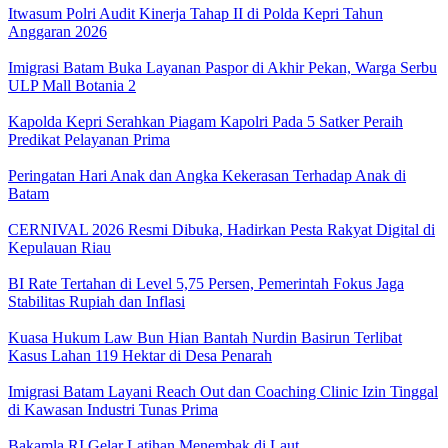
Itwasum Polri Audit Kinerja Tahap II di Polda Kepri Tahun
Anggaran 2026
Imigrasi Batam Buka Layanan Paspor di Akhir Pekan, Warga Serbu
ULP Mall Botania 2
Kapolda Kepri Serahkan Piagam Kapolri Pada 5 Satker Peraih
Predikat Pelayanan Prima
Peringatan Hari Anak dan Angka Kekerasan Terhadap Anak di
Batam
CERNIVAL 2026 Resmi Dibuka, Hadirkan Pesta Rakyat Digital di
Kepulauan Riau
BI Rate Tertahan di Level 5,75 Persen, Pemerintah Fokus Jaga
Stabilitas Rupiah dan Inflasi
Kuasa Hukum Law Bun Hian Bantah Nurdin Basirun Terlibat
Kasus Lahan 119 Hektar di Desa Penarah
Imigrasi Batam Layani Reach Out dan Coaching Clinic Izin Tinggal
di Kawasan Industri Tunas Prima
Bakamla RI Gelar Latihan Menembak di Laut