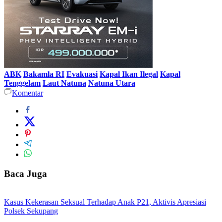
ABK
Bakamla RI
Evakuasi
Kapal Ikan Ilegal
Kapal
Tenggelam
Laut Natuna
Natuna Utara
Komentar
Baca Juga
Kasus Kekerasan Seksual Terhadap Anak P21, Aktivis Apresiasi
Polsek Sekupang