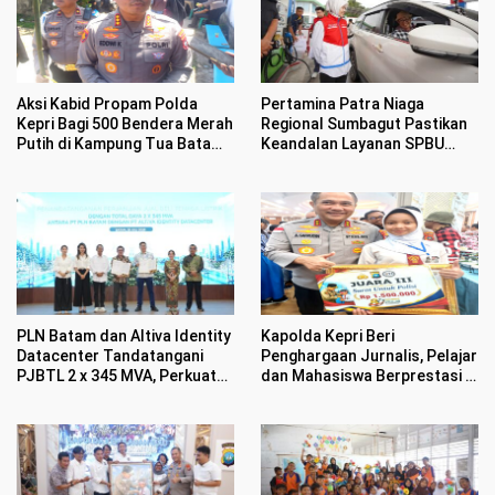
Aksi Kabid Propam Polda
Pertamina Patra Niaga
Kepri Bagi 500 Bendera Merah
Regional Sumbagut Pastikan
Putih di Kampung Tua Batam
Keandalan Layanan SPBU
Bikin Haru Warga
Bersama Dewan Komisaris
dan Direktur Transformasi,
Digitalisasi & Sustainability
PLN Batam dan Altiva Identity
Kapolda Kepri Beri
Datacenter Tandatangani
Penghargaan Jurnalis, Pelajar
PJBTL 2 x 345 MVA, Perkuat
dan Mahasiswa Berprestasi di
Batam sebagai Pusat
HUT Bhayangkara ke 80
Ekonomi Digital