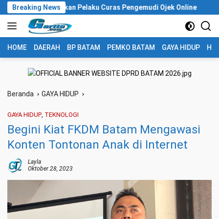
Langsung
ankan Pelaku Curas Pengemudi Ojek Online
Breaking News
Tangis Korban
ke
konten
HOME
DAERAH
BP BATAM
PEMKO BATAM
GAYA HIDUP
HUK
Beranda
GAYA HIDUP
GAYA HIDUP
,
TEKNOLOGI
Begini Kiat FKDM Batam Mengawasi
Konten Tontonan Anak di Internet
Layla
Oktober 28, 2023