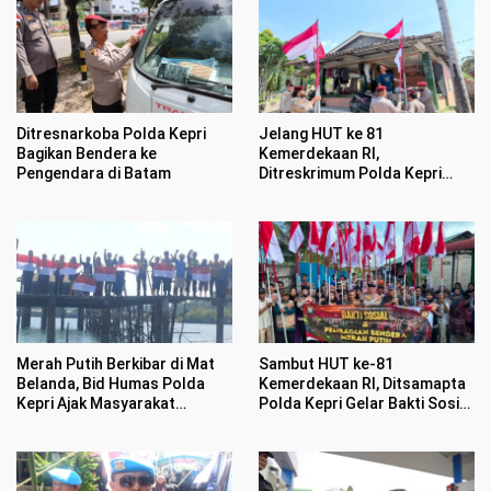
Ditresnarkoba Polda Kepri
Jelang HUT ke 81
Bagikan Bendera ke
Kemerdekaan RI,
Pengendara di Batam
Ditreskrimum Polda Kepri
Datangi Warga Bagikan
Bendera Merah Putih dan
Bansos
Merah Putih Berkibar di Mat
Sambut HUT ke-81
Belanda, Bid Humas Polda
Kemerdekaan RI, Ditsamapta
Kepri Ajak Masyarakat
Polda Kepri Gelar Bakti Sosial
Semarakan HUT ke 81
dan Bagikan 100 Bendera
Kemerdekaan RI
Merah Putih