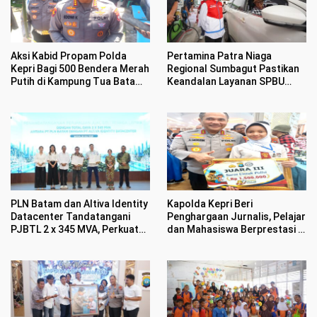
Aksi Kabid Propam Polda
Pertamina Patra Niaga
Kepri Bagi 500 Bendera Merah
Regional Sumbagut Pastikan
Putih di Kampung Tua Batam
Keandalan Layanan SPBU
Bikin Haru Warga
Bersama Dewan Komisaris
dan Direktur Transformasi,
Digitalisasi & Sustainability
PLN Batam dan Altiva Identity
Kapolda Kepri Beri
Datacenter Tandatangani
Penghargaan Jurnalis, Pelajar
PJBTL 2 x 345 MVA, Perkuat
dan Mahasiswa Berprestasi di
Batam sebagai Pusat
HUT Bhayangkara ke 80
Ekonomi Digital