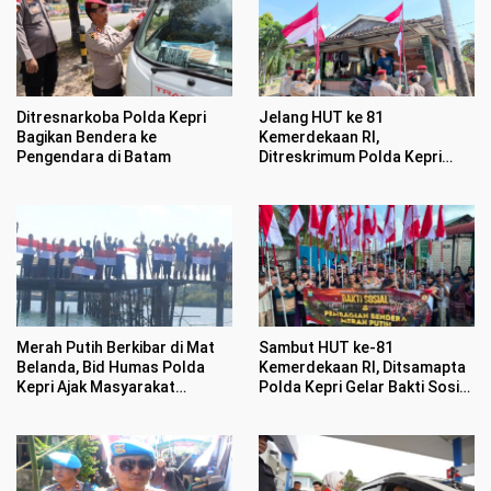
Ditresnarkoba Polda Kepri
Jelang HUT ke 81
Bagikan Bendera ke
Kemerdekaan RI,
Pengendara di Batam
Ditreskrimum Polda Kepri
Datangi Warga Bagikan
Bendera Merah Putih dan
Bansos
Merah Putih Berkibar di Mat
Sambut HUT ke-81
Belanda, Bid Humas Polda
Kemerdekaan RI, Ditsamapta
Kepri Ajak Masyarakat
Polda Kepri Gelar Bakti Sosial
Semarakan HUT ke 81
dan Bagikan 100 Bendera
Kemerdekaan RI
Merah Putih