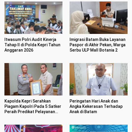
Itwasum Polri Audit Kinerja
Imigrasi Batam Buka Layanan
Tahap II di Polda Kepri Tahun
Paspor di Akhir Pekan, Warga
Anggaran 2026
Serbu ULP Mall Botania 2
Kapolda Kepri Serahkan
Peringatan Hari Anak dan
Piagam Kapolri Pada 5 Satker
Angka Kekerasan Terhadap
Peraih Predikat Pelayanan
Anak di Batam
Prima