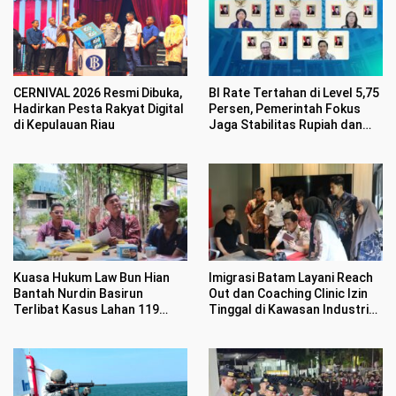
CERNIVAL 2026 Resmi Dibuka,
BI Rate Tertahan di Level 5,75
Hadirkan Pesta Rakyat Digital
Persen, Pemerintah Fokus
di Kepulauan Riau
Jaga Stabilitas Rupiah dan
Inflasi
Kuasa Hukum Law Bun Hian
Imigrasi Batam Layani Reach
Bantah Nurdin Basirun
Out dan Coaching Clinic Izin
Terlibat Kasus Lahan 119
Tinggal di Kawasan Industri
Hektar di Desa Penarah
Tunas Prima