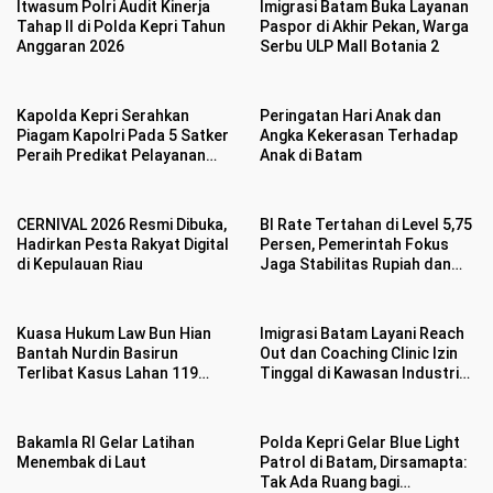
Itwasum Polri Audit Kinerja
Imigrasi Batam Buka Layanan
Tahap II di Polda Kepri Tahun
Paspor di Akhir Pekan, Warga
Anggaran 2026
Serbu ULP Mall Botania 2
Kapolda Kepri Serahkan
Peringatan Hari Anak dan
Piagam Kapolri Pada 5 Satker
Angka Kekerasan Terhadap
Peraih Predikat Pelayanan
Anak di Batam
Prima
CERNIVAL 2026 Resmi Dibuka,
BI Rate Tertahan di Level 5,75
Hadirkan Pesta Rakyat Digital
Persen, Pemerintah Fokus
di Kepulauan Riau
Jaga Stabilitas Rupiah dan
Inflasi
Kuasa Hukum Law Bun Hian
Imigrasi Batam Layani Reach
Bantah Nurdin Basirun
Out dan Coaching Clinic Izin
Terlibat Kasus Lahan 119
Tinggal di Kawasan Industri
Hektar di Desa Penarah
Tunas Prima
Bakamla RI Gelar Latihan
Polda Kepri Gelar Blue Light
Menembak di Laut
Patrol di Batam, Dirsamapta:
Tak Ada Ruang bagi