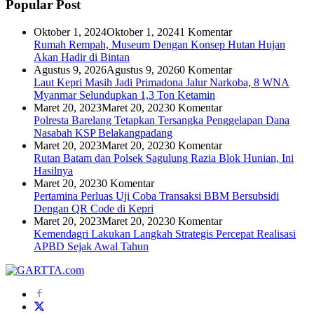
Popular Post
Oktober 1, 2024
Oktober 1, 2024
1 Komentar
Rumah Rempah, Museum Dengan Konsep Hutan Hujan
Akan Hadir di Bintan
Agustus 9, 2026
Agustus 9, 2026
0 Komentar
Laut Kepri Masih Jadi Primadona Jalur Narkoba, 8 WNA
Myanmar Selundupkan 1,3 Ton Ketamin
Maret 20, 2023
Maret 20, 2023
0 Komentar
Polresta Barelang Tetapkan Tersangka Penggelapan Dana
Nasabah KSP Belakangpadang
Maret 20, 2023
Maret 20, 2023
0 Komentar
Rutan Batam dan Polsek Sagulung Razia Blok Hunian, Ini
Hasilnya
Maret 20, 2023
0 Komentar
Pertamina Perluas Uji Coba Transaksi BBM Bersubsidi
Dengan QR Code di Kepri
Maret 20, 2023
Maret 20, 2023
0 Komentar
Kemendagri Lakukan Langkah Strategis Percepat Realisasi
APBD Sejak Awal Tahun