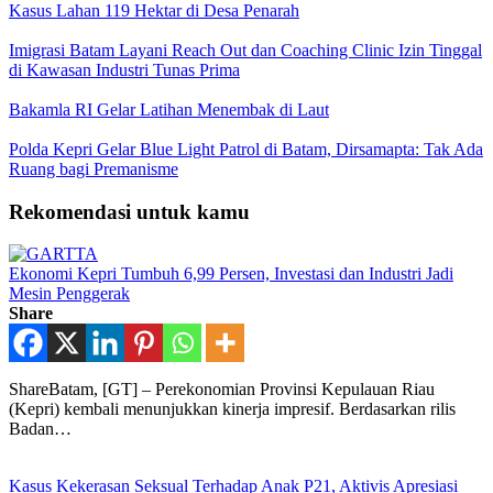
Kasus Lahan 119 Hektar di Desa Penarah
Imigrasi Batam Layani Reach Out dan Coaching Clinic Izin Tinggal
di Kawasan Industri Tunas Prima
Bakamla RI Gelar Latihan Menembak di Laut
Polda Kepri Gelar Blue Light Patrol di Batam, Dirsamapta: Tak Ada
Ruang bagi Premanisme
Rekomendasi untuk kamu
Ekonomi Kepri Tumbuh 6,99 Persen, Investasi dan Industri Jadi
Mesin Penggerak
Share
ShareBatam, [GT] – Perekonomian Provinsi Kepulauan Riau
(Kepri) kembali menunjukkan kinerja impresif. Berdasarkan rilis
Badan…
Kasus Kekerasan Seksual Terhadap Anak P21, Aktivis Apresiasi