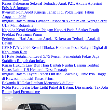
Kasus Kekerasan Seksual Terhadap Anak P21, Aktivis Apresiasi
Polsek Sekupang
Itwasum Polri Audit Kinerja Tahap II di Polda Kepri Tahun
Anggaran 2026
Imigrasi Batam Buka Layanan Paspor di Akhir Pekan, Warga Serbu
ULP Mall Botania 2
Kapolda Kepri Serahkan Piagam Kapolri Pada 5 Satker Peraih
Predikat Pelayanan Prima
Peringatan Hari Anak dan Angka Kekerasan Terhadap Anak di
Batam
CERNIVAL 2026 Resmi Dibuka, Hadirkan Pesta Rakyat Digital di
Kepulauan Riau
BI Rate Tertahan di Level 5,75 Persen, Pemerintah Fokus Jaga
Stabilitas Rupiah dan Inflasi
Kuasa Hukum Law Bun Hian Bantah Nurdin Basirun Terlibat
Kasus Lahan 119 Hektar di Desa Penarah
Imigrasi Batam Layani Reach Out dan Coaching Clinic Izin Tinggal
di Kawasan Industri Tunas Prima
Bakamla RI Gelar Latihan Menembak di Laut
Polda Kepri Gelar Blue Light Patrol di Batam, Dirsamapta: Tak Ada
Ruang bagi Premanisme