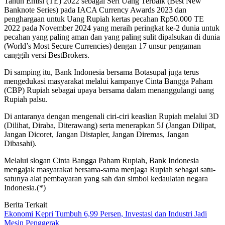
Tahun Emisi (TE) 2022 sebagai Seri Uang Terbaik (Best New
Banknote Series) pada IACA Currency Awards 2023 dan
penghargaan untuk Uang Rupiah kertas pecahan Rp50.000 TE
2022 pada November 2024 yang meraih peringkat ke-2 dunia untuk
pecahan yang paling aman dan yang paling sulit dipalsukan di dunia
(World’s Most Secure Currencies) dengan 17 unsur pengaman
canggih versi BestBrokers.
Di samping itu, Bank Indonesia bersama Botasupal juga terus
mengedukasi masyarakat melalui kampanye Cinta Bangga Paham
(CBP) Rupiah sebagai upaya bersama dalam menanggulangi uang
Rupiah palsu.
Di antaranya dengan mengenali ciri-ciri keaslian Rupiah melalui 3D
(Dilihat, Diraba, Diterawang) serta menerapkan 5J (Jangan Dilipat,
Jangan Dicoret, Jangan Distapler, Jangan Diremas, Jangan
Dibasahi).
Melalui slogan Cinta Bangga Paham Rupiah, Bank Indonesia
mengajak masyarakat bersama-sama menjaga Rupiah sebagai satu-
satunya alat pembayaran yang sah dan simbol kedaulatan negara
Indonesia.(*)
Berita Terkait
Ekonomi Kepri Tumbuh 6,99 Persen, Investasi dan Industri Jadi
Mesin Penggerak