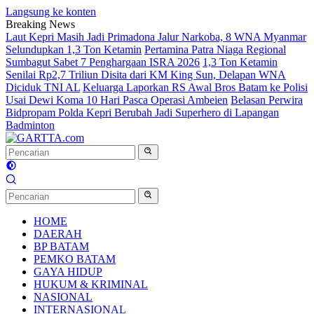
Langsung ke konten
Breaking News
Laut Kepri Masih Jadi Primadona Jalur Narkoba, 8 WNA Myanmar
Selundupkan 1,3 Ton Ketamin
Pertamina Patra Niaga Regional
Sumbagut Sabet 7 Penghargaan ISRA 2026
1,3 Ton Ketamin
Senilai Rp2,7 Triliun Disita dari KM King Sun, Delapan WNA
Diciduk TNI AL
Keluarga Laporkan RS Awal Bros Batam ke Polisi
Usai Dewi Koma 10 Hari Pasca Operasi Ambeien
Belasan Perwira
Bidpropam Polda Kepri Berubah Jadi Superhero di Lapangan
Badminton
HOME
DAERAH
BP BATAM
PEMKO BATAM
GAYA HIDUP
HUKUM & KRIMINAL
NASIONAL
INTERNASIONAL