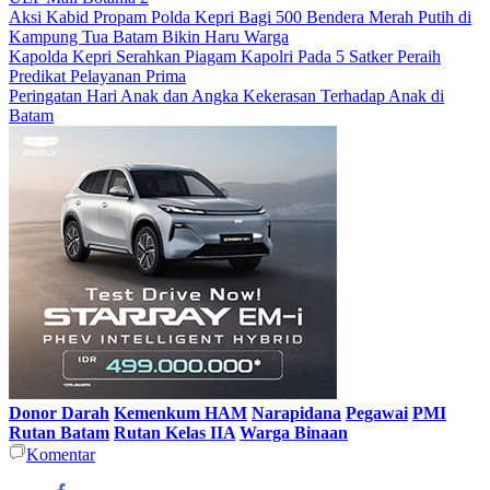
Aksi Kabid Propam Polda Kepri Bagi 500 Bendera Merah Putih di
Kampung Tua Batam Bikin Haru Warga
Kapolda Kepri Serahkan Piagam Kapolri Pada 5 Satker Peraih
Predikat Pelayanan Prima
Peringatan Hari Anak dan Angka Kekerasan Terhadap Anak di
Batam
Donor Darah
Kemenkum HAM
Narapidana
Pegawai
PMI
Rutan Batam
Rutan Kelas IIA
Warga Binaan
Komentar