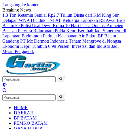
Langsung ke konten
Breaking News
1,3 Ton Ketamin Senilai Rp2,7 Triliun Disita dari KM King Sun,
Delapan WNA Diciduk TNI AL
Keluarga Laporkan RS Awal Bros
Batam ke Polisi Usai Dewi Koma 10 Hari Pasca Operasi Ambeien
Belasan Perwira Bidpropam Polda Kepri Berubah Jadi Superhero di
Lapangan Badminton
Perkuat Ketahanan Air Baku, BP Batam
Gandeng PT Mc Dermott Indonesia Tanam Mangrove di Nongsa
Ekonomi Kepri Tumbuh 6,99 Persen, Investasi dan Industri Jadi
Mesin Penggerak
HOME
DAERAH
BP BATAM
PEMKO BATAM
GAYA HIDUP