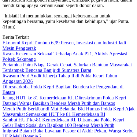
mendukung upaya kemanusiaan seperti donor darah.
“Inisiatif ini menunjukkan semangat kebersamaan untuk
kepentingan bersama, yaitu kesehatan dan kehidupan,” ujar Putra.
(Hum)
Berita Terkait
Ekonomi Kepri Tumbuh 6,99 Persen, Investasi dan Industri Jadi
Mesin Penggerak
Kasus Kekerasan Seksual Terhadap Anak P21, Aktivis Apresiasi
Polsek Sekupang
Pertamina Patra Niaga Gerak Cepat, Salurkan Bantuan Masyarakat
Terdampak Bencana Banjir di Sumatera Barat
Itwasum Polri Audit Kinerja Tahap II di Polda Kepri Tahun
Anggaran 2026
Ditresnarkoba Polda Kepri Bagikan Bendera ke Pengendara di
Batam
Jelang HUT ke 81 Kemerdekaan RI, Ditreskrimum Polda Kepri
Datangi Warga Bagikan Bendera Merah Putih dan Bansos
Merah Putih Berkibar di Mat Belanda, Bid Humas Polda Kepri Ajak
Masyarakat Semarakan HUT ke 81 Kemerdekaan RI
Sambut HUT ke-81 Kemerdekaan RI, Ditsamapta Polda Kepri
Gelar Bakti Sosial dan Bagikan 100 Bendera Merah Putih
Imigrasi Batam Buka Layanan Paspor di Akhir Pekan, Warga Serbu
ULP Mall Botania 2