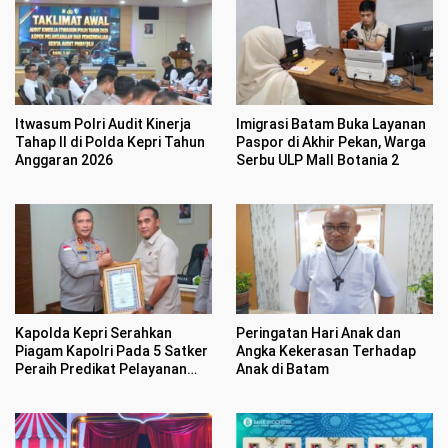
Itwasum Polri Audit Kinerja
Imigrasi Batam Buka Layanan
Tahap II di Polda Kepri Tahun
Paspor di Akhir Pekan, Warga
Anggaran 2026
Serbu ULP Mall Botania 2
Kapolda Kepri Serahkan
Peringatan Hari Anak dan
Piagam Kapolri Pada 5 Satker
Angka Kekerasan Terhadap
Peraih Predikat Pelayanan
Anak di Batam
Prima