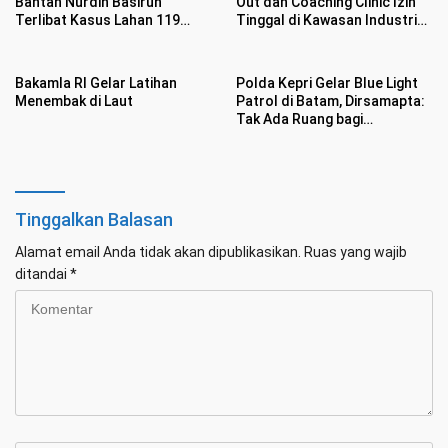
Bantah Nurdin Basirun
Out dan Coaching Clinic Izin
Terlibat Kasus Lahan 119
Tinggal di Kawasan Industri
Hektar di Desa Penarah
Tunas Prima
Bakamla RI Gelar Latihan
Polda Kepri Gelar Blue Light
Menembak di Laut
Patrol di Batam, Dirsamapta:
Tak Ada Ruang bagi
Premanisme
Tinggalkan Balasan
Alamat email Anda tidak akan dipublikasikan.
Ruas yang wajib
ditandai
*