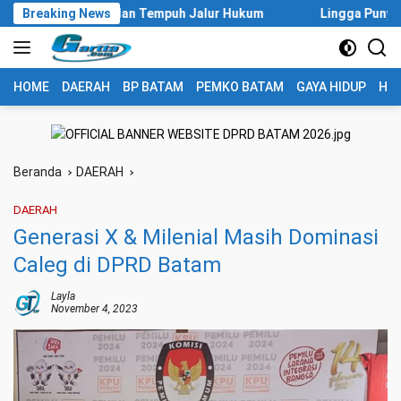
Langsung
ejanggalan dan Tempuh Jalur Hukum
Breaking News
Lingga Punya Tugu Khat
ke
konten
HOME
DAERAH
BP BATAM
PEMKO BATAM
GAYA HIDUP
HUK
Beranda
DAERAH
DAERAH
Generasi X & Milenial Masih Dominasi
Caleg di DPRD Batam
Layla
November 4, 2023