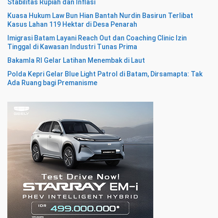
Stabilitas Rupiah dan Inflasi
Kuasa Hukum Law Bun Hian Bantah Nurdin Basirun Terlibat
Kasus Lahan 119 Hektar di Desa Penarah
Imigrasi Batam Layani Reach Out dan Coaching Clinic Izin
Tinggal di Kawasan Industri Tunas Prima
Bakamla RI Gelar Latihan Menembak di Laut
Polda Kepri Gelar Blue Light Patrol di Batam, Dirsamapta: Tak
Ada Ruang bagi Premanisme