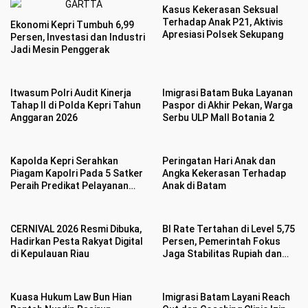
Kasus Kekerasan Seksual
Terhadap Anak P21, Aktivis
Ekonomi Kepri Tumbuh 6,99
Apresiasi Polsek Sekupang
Persen, Investasi dan Industri
Jadi Mesin Penggerak
Itwasum Polri Audit Kinerja
Imigrasi Batam Buka Layanan
Tahap II di Polda Kepri Tahun
Paspor di Akhir Pekan, Warga
Anggaran 2026
Serbu ULP Mall Botania 2
Kapolda Kepri Serahkan
Peringatan Hari Anak dan
Piagam Kapolri Pada 5 Satker
Angka Kekerasan Terhadap
Peraih Predikat Pelayanan
Anak di Batam
Prima
CERNIVAL 2026 Resmi Dibuka,
BI Rate Tertahan di Level 5,75
Hadirkan Pesta Rakyat Digital
Persen, Pemerintah Fokus
di Kepulauan Riau
Jaga Stabilitas Rupiah dan
Inflasi
Kuasa Hukum Law Bun Hian
Imigrasi Batam Layani Reach