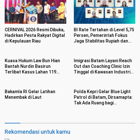
CERNIVAL 2026 Resmi Dibuka,
BI Rate Tertahan di Level 5,75
Hadirkan Pesta Rakyat Digital
Persen, Pemerintah Fokus
di Kepulauan Riau
Jaga Stabilitas Rupiah dan
Inflasi
Kuasa Hukum Law Bun Hian
Imigrasi Batam Layani Reach
Bantah Nurdin Basirun
Out dan Coaching Clinic Izin
Terlibat Kasus Lahan 119
Tinggal di Kawasan Industri
Hektar di Desa Penarah
Tunas Prima
Bakamla RI Gelar Latihan
Polda Kepri Gelar Blue Light
Menembak di Laut
Patrol di Batam, Dirsamapta:
Tak Ada Ruang bagi
Premanisme
Rekomendasi untuk kamu