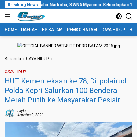
Langsung
madona Jalur Narkoba, 8 WNA Myanmar Selundupkan 1,3 Ton Ketamin
Breaking News
ke
konten
HOME
DAERAH
BP BATAM
PEMKO BATAM
GAYA HIDUP
HUK
Beranda
GAYA HIDUP
GAYA HIDUP
HUT Kemerdekaan ke 78, Ditpolairud
Polda Kepri Salurkan 100 Bendera
Merah Putih ke Masyarakat Pesisir
Layla
Agustus 9, 2023