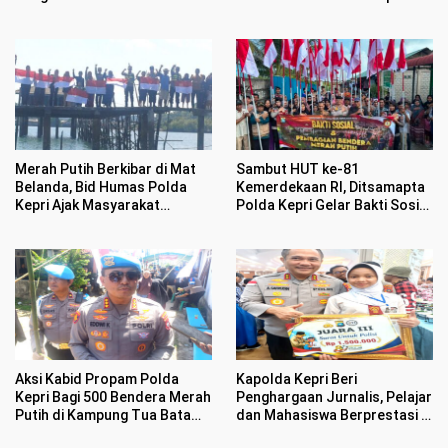
Datangi Warga Bagikan
Bendera Merah Putih dan
Bansos
Merah Putih Berkibar di Mat
Sambut HUT ke-81
Belanda, Bid Humas Polda
Kemerdekaan RI, Ditsamapta
Kepri Ajak Masyarakat
Polda Kepri Gelar Bakti Sosial
Semarakan HUT ke 81
dan Bagikan 100 Bendera
Kemerdekaan RI
Merah Putih
Aksi Kabid Propam Polda
Kapolda Kepri Beri
Kepri Bagi 500 Bendera Merah
Penghargaan Jurnalis, Pelajar
Putih di Kampung Tua Batam
dan Mahasiswa Berprestasi di
Bikin Haru Warga
HUT Bhayangkara ke 80