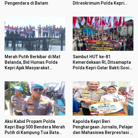
Pengendara di Batam
Ditreskrimum Polda Kepri
Datangi Warga Bagikan
Bendera Merah Putih dan
Bansos
Merah Putih Berkibar di Mat
Sambut HUT ke-81
Belanda, Bid Humas Polda
Kemerdekaan RI, Ditsamapta
Kepri Ajak Masyarakat
Polda Kepri Gelar Bakti Sosial
Semarakan HUT ke 81
dan Bagikan 100 Bendera
Kemerdekaan RI
Merah Putih
Aksi Kabid Propam Polda
Kapolda Kepri Beri
Kepri Bagi 500 Bendera Merah
Penghargaan Jurnalis, Pelajar
Putih di Kampung Tua Batam
dan Mahasiswa Berprestasi di