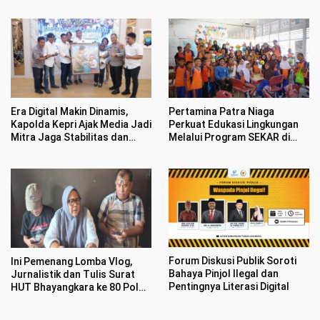
Bikin Haru Warga
HUT Bhayangkara ke 80
Era Digital Makin Dinamis,
Pertamina Patra Niaga
Kapolda Kepri Ajak Media Jadi
Perkuat Edukasi Lingkungan
Mitra Jaga Stabilitas dan
Melalui Program SEKAR di
Kondusifitas
Kawasan Pesisir Medan
Forum Diskusi Publik Soroti
Ini Pemenang Lomba Vlog,
Bahaya Pinjol Ilegal dan
Jurnalistik dan Tulis Surat
Pentingnya Literasi Digital
HUT Bhayangkara ke 80 Polda
Kepri dan IJTI