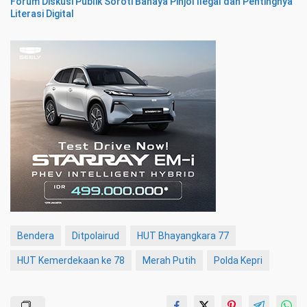
Forum Diskusi Publik Soroti Bahaya Pinjol Ilegal dan Pentingnya
Literasi Digital
Bendera
Ditpolairud
HUT Bhayangkara 77
HUT Kemerdekaan ke 78
Merah Putih
Polda Kepri