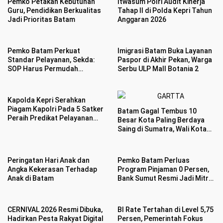
Pemko Petakan Kebutuhan
Itwasum Polri Audit Kinerja
Guru, Pendidikan Berkualitas
Tahap II di Polda Kepri Tahun
Jadi Prioritas Batam
Anggaran 2026
Pemko Batam Perkuat
Imigrasi Batam Buka Layanan
Standar Pelayanan, Sekda:
Paspor di Akhir Pekan, Warga
SOP Harus Permudah
Serbu ULP Mall Botania 2
Masyarakat
Kapolda Kepri Serahkan
Piagam Kapolri Pada 5 Satker
Batam Gagal Tembus 10
Peraih Predikat Pelayanan
Besar Kota Paling Berdaya
Prima
Saing di Sumatra, Wali Kota
Ambil Langkah Evaluasi
Peringatan Hari Anak dan
Pemko Batam Perluas
Angka Kekerasan Terhadap
Program Pinjaman 0 Persen,
Anak di Batam
Bank Sumut Resmi Jadi Mitra
Pembiayaan UMKM
CERNIVAL 2026 Resmi Dibuka,
BI Rate Tertahan di Level 5,75
Hadirkan Pesta Rakyat Digital
Persen, Pemerintah Fokus