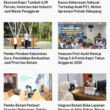
Ekonomi Kepri Tumbuh 6,99
Kasus Kekerasan Seksual
Persen, Investasi dan Industri
Terhadap Anak P21, Aktivis
Jadi Mesin Penggerak
Apresiasi Polsek Sekupang
Pemko Petakan Kebutuhan
Itwasum Polri Audit Kinerja
Guru, Pendidikan Berkualitas
Tahap II di Polda Kepri Tahun
Jadi Prioritas Batam
Anggaran 2026
Pemko Batam Perkuat
Imigrasi Batam Buka Layanan
Standar Pelayanan, Sekda:
Paspor di Akhir Pekan, Warga