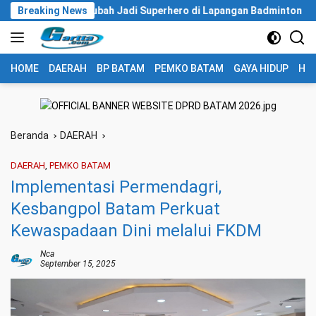
Langsung
epri Berubah Jadi Superhero di Lapangan Badminton
Breaking News
Perku
ke
konten
HOME
DAERAH
BP BATAM
PEMKO BATAM
GAYA HIDUP
HUK
Beranda
DAERAH
DAERAH
,
PEMKO BATAM
Implementasi Permendagri,
Kesbangpol Batam Perkuat
Kewaspadaan Dini melalui FKDM
Nca
September 15, 2025