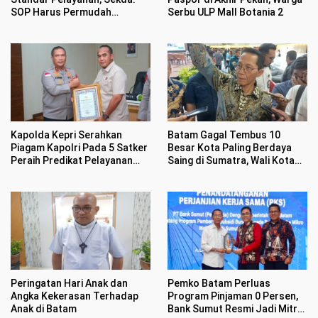
SOP Harus Permudah
Serbu ULP Mall Botania 2
Masyarakat
Kapolda Kepri Serahkan
Batam Gagal Tembus 10
Piagam Kapolri Pada 5 Satker
Besar Kota Paling Berdaya
Peraih Predikat Pelayanan
Saing di Sumatra, Wali Kota
Prima
Ambil Langkah Evaluasi
Peringatan Hari Anak dan
Pemko Batam Perluas
Angka Kekerasan Terhadap
Program Pinjaman 0 Persen,
Anak di Batam
Bank Sumut Resmi Jadi Mitra