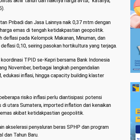
litas akhir tahun dan naiknya harga avtur,” katanya,
).
atan Pribadi dan Jasa Lainnya naik 0,37 mtm dengan
 harga emas di tengah ketidakpastian geopolitik.
leh deflasi pada Kelompok Makanan, Minuman, dan
flasi 0,10, seiring pasokan hortikultura yang terjaga.
ari koordinasi TPID se-Kepri bersama Bank Indonesia
ang November, berbagai langkah pengendalian
 edukasi inflasi, hingga capacity building klaster
erapa risiko inflasi perlu diantisipasi: potensi
 di utara Sumatera, imported inflation dari kenaikan
 emas akibat ketidakpastian geopolitik.
lain akselerasi penyaluran beras SPHP dan program
al dan Tahun Baru.