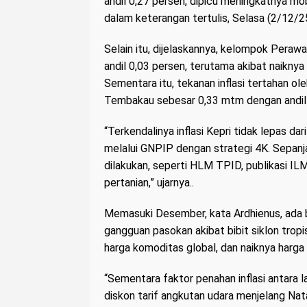
andil 0,27 persen, dipicu meningkatnya mobi
dalam keterangan tertulis, Selasa (2/12/25
Selain itu, dijelaskannya, kelompok Peraw
andil 0,03 persen, terutama akibat naiknya
Sementara itu, tekanan inflasi tertahan o
Tembakau sebesar 0,33 mtm dengan andil de
“Terkendalinya inflasi Kepri tidak lepas d
melalui GNPIP dengan strategi 4K. Sepanj
dilakukan, seperti HLM TPID, publikasi ILM,
pertanian,” ujarnya..
Memasuki Desember, kata Ardhienus, ada beb
gangguan pasokan akibat bibit siklon tropis
harga komoditas global, dan naiknya harga
“Sementara faktor penahan inflasi antara 
diskon tarif angkutan udara menjelang Nat