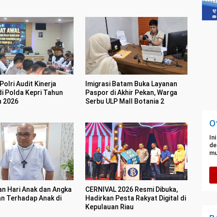
olri Audit Kinerja
Imigrasi Batam Buka Layanan
di Polda Kepri Tahun
Paspor di Akhir Pekan, Warga
n 2026
Serbu ULP Mall Botania 2
O
In
de
mu
an Hari Anak dan Angka
CERNIVAL 2026 Resmi Dibuka,
n Terhadap Anak di
Hadirkan Pesta Rakyat Digital di
Kepulauan Riau