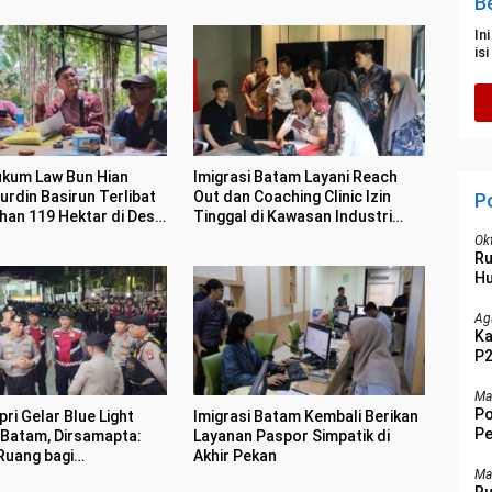
B
In
is
kum Law Bun Hian
Imigrasi Batam Layani Reach
urdin Basirun Terlibat
Out dan Coaching Clinic Izin
P
han 119 Hektar di Desa
Tinggal di Kawasan Industri
Tunas Prima
Ok
R
Hu
Ag
Ka
P2
Ma
Po
ri Gelar Blue Light
Imigrasi Batam Kembali Berikan
Pe
i Batam, Dirsamapta:
Layanan Paspor Simpatik di
Be
Ruang bagi
Akhir Pekan
sme
Ma