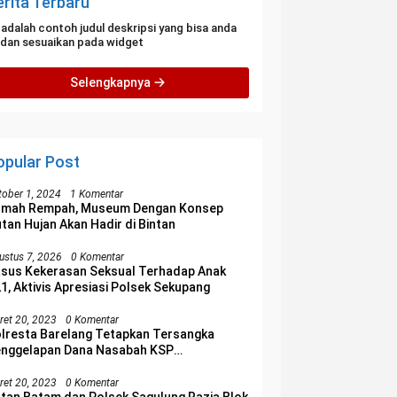
erita Terbaru
i adalah contoh judul deskripsi yang bisa anda
i dan sesuaikan pada widget
Selengkapnya
opular Post
tober 1, 2024
1 Komentar
umah Rempah, Museum Dengan Konsep
tan Hujan Akan Hadir di Bintan
ustus 7, 2026
0 Komentar
sus Kekerasan Seksual Terhadap Anak
1, Aktivis Apresiasi Polsek Sekupang
ret 20, 2023
0 Komentar
lresta Barelang Tetapkan Tersangka
nggelapan Dana Nasabah KSP
lakangpadang
ret 20, 2023
0 Komentar