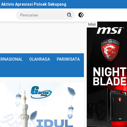
sek Sekupang
Ratusan Pengemudi Online Datangi Polsek S
tutup
ERNASIONAL
OLAHRAGA
PARIWISATA