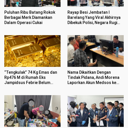
Puluhan Ribu Batang Rokok
Rayap Besi Jembatan I
Berbagai Merk Diamankan
Barelang Yang Viral Akhirnya
Dalam Operasi Cukai
Dibekuk Polisi, Negara Rugi
Rp400 Juta
“Tengkulak” 74 Kg Emas dan
Nama Dikaitkan Dengan
Rp476 M di Rumah Eks
Tindak Pidana, Andi Morena
Jampidsus Febrie Belum
Laporkan Akun Medsos ke
Jelas
Polda Kepri