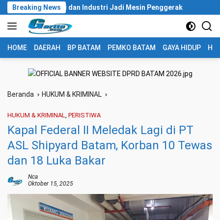
Langsung
vestasi dan Industri Jadi Mesin Penggerak
Breaking News
Aktivis Ungkap
ke
konten
HOME
DAERAH
BP BATAM
PEMKO BATAM
GAYA HIDUP
HUK
Beranda
HUKUM & KRIMINAL
HUKUM & KRIMINAL
,
PERISTIWA
Kapal Federal II Meledak Lagi di PT
ASL Shipyard Batam, Korban 10 Tewas
dan 18 Luka Bakar
Nca
Oktober 15, 2025