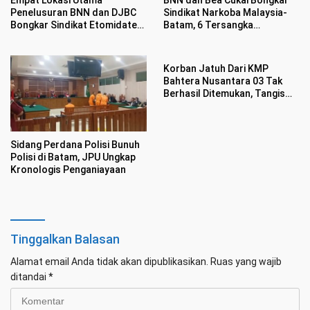
Penelusuran BNN dan DJBC
Sindikat Narkoba Malaysia-
Bongkar Sindikat Etomidate
Batam, 6 Tersangka
di Batam
Ditangkap Sembunyikan
Etomidate Dalam Makanan
Korban Jatuh Dari KMP
Bahtera Nusantara 03 Tak
Berhasil Ditemukan, Tangis
Keluarga Akhiri Operasi Tim
SAR
Sidang Perdana Polisi Bunuh
Polisi di Batam, JPU Ungkap
Kronologis Penganiayaan
Tinggalkan Balasan
Alamat email Anda tidak akan dipublikasikan.
Ruas yang wajib
ditandai
*