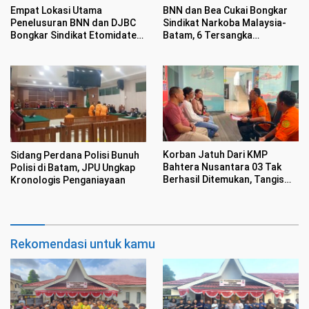
Empat Lokasi Utama
BNN dan Bea Cukai Bongkar
Penelusuran BNN dan DJBC
Sindikat Narkoba Malaysia-
Bongkar Sindikat Etomidate
Batam, 6 Tersangka
di Batam
Ditangkap Sembunyikan
Etomidate Dalam Makanan
Korban Jatuh Dari KMP
Sidang Perdana Polisi Bunuh
Bahtera Nusantara 03 Tak
Polisi di Batam, JPU Ungkap
Berhasil Ditemukan, Tangis
Kronologis Penganiayaan
Keluarga Akhiri Operasi Tim
SAR
Rekomendasi untuk kamu