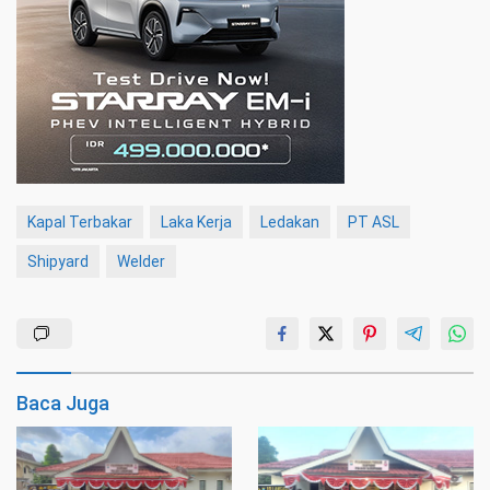
Kapal Terbakar
Laka Kerja
Ledakan
PT ASL
Shipyard
Welder
Baca Juga