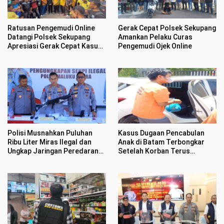
Ratusan Pengemudi Online
Gerak Cepat Polsek Sekupang
Datangi Polsek Sekupang
Amankan Pelaku Curas
Apresiasi Gerak Cepat Kasus
Pengemudi Ojek Online
Perampasan Motor
Polisi Musnahkan Puluhan
Kasus Dugaan Pencabulan
Ribu Liter Miras Ilegal dan
Anak di Batam Terbongkar
Ungkap Jaringan Peredaran
Setelah Korban Terus
Senjata Api Lintas Negara
Menangis Kesakitan