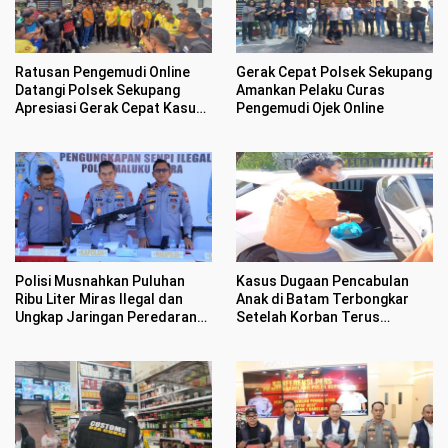
Ratusan Pengemudi Online
Gerak Cepat Polsek Sekupang
Datangi Polsek Sekupang
Amankan Pelaku Curas
Apresiasi Gerak Cepat Kasus
Pengemudi Ojek Online
Perampasan Motor
Polisi Musnahkan Puluhan
Kasus Dugaan Pencabulan
Ribu Liter Miras Ilegal dan
Anak di Batam Terbongkar
Ungkap Jaringan Peredaran
Setelah Korban Terus
Senjata Api Lintas Negara
Menangis Kesakitan