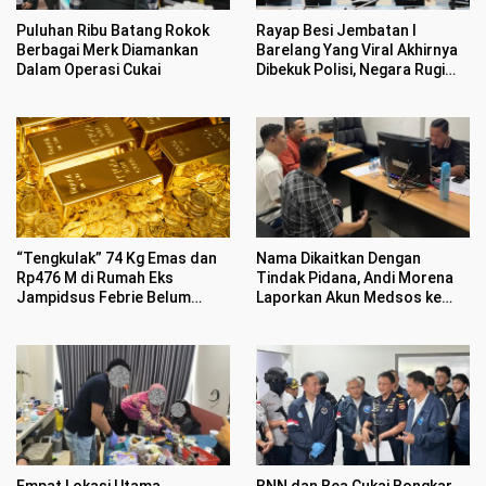
Puluhan Ribu Batang Rokok
Rayap Besi Jembatan I
Berbagai Merk Diamankan
Barelang Yang Viral Akhirnya
Dalam Operasi Cukai
Dibekuk Polisi, Negara Rugi
Rp400 Juta
“Tengkulak” 74 Kg Emas dan
Nama Dikaitkan Dengan
Rp476 M di Rumah Eks
Tindak Pidana, Andi Morena
Jampidsus Febrie Belum
Laporkan Akun Medsos ke
Jelas
Polda Kepri
Empat Lokasi Utama
BNN dan Bea Cukai Bongkar