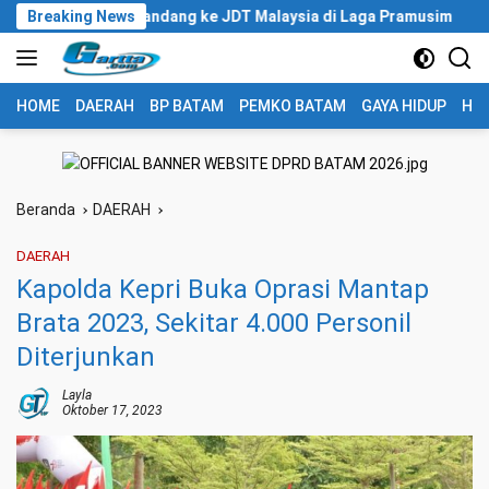
Langsung
aat Tandang ke JDT Malaysia di Laga Pramusim
Breaking News
Pertamina
ke
konten
HOME
DAERAH
BP BATAM
PEMKO BATAM
GAYA HIDUP
HUK
Beranda
DAERAH
DAERAH
Kapolda Kepri Buka Oprasi Mantap
Brata 2023, Sekitar 4.000 Personil
Diterjunkan
Layla
Oktober 17, 2023