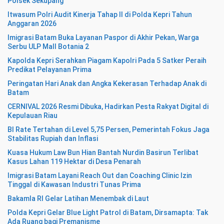
Polsek Sekupang
Itwasum Polri Audit Kinerja Tahap II di Polda Kepri Tahun
Anggaran 2026
Imigrasi Batam Buka Layanan Paspor di Akhir Pekan, Warga
Serbu ULP Mall Botania 2
Kapolda Kepri Serahkan Piagam Kapolri Pada 5 Satker Peraih
Predikat Pelayanan Prima
Peringatan Hari Anak dan Angka Kekerasan Terhadap Anak di
Batam
CERNIVAL 2026 Resmi Dibuka, Hadirkan Pesta Rakyat Digital di
Kepulauan Riau
BI Rate Tertahan di Level 5,75 Persen, Pemerintah Fokus Jaga
Stabilitas Rupiah dan Inflasi
Kuasa Hukum Law Bun Hian Bantah Nurdin Basirun Terlibat
Kasus Lahan 119 Hektar di Desa Penarah
Imigrasi Batam Layani Reach Out dan Coaching Clinic Izin
Tinggal di Kawasan Industri Tunas Prima
Bakamla RI Gelar Latihan Menembak di Laut
Polda Kepri Gelar Blue Light Patrol di Batam, Dirsamapta: Tak
Ada Ruang bagi Premanisme