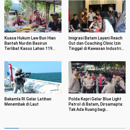
Kuasa Hukum Law Bun Hian
Imigrasi Batam Layani Reach
Bantah Nurdin Basirun
Out dan Coaching Clinic Izin
Terlibat Kasus Lahan 119
Tinggal di Kawasan Industri
Hektar di Desa Penarah
Tunas Prima
Bakamla RI Gelar Latihan
Polda Kepri Gelar Blue Light
Menembak di Laut
Patrol di Batam, Dirsamapta:
Tak Ada Ruang bagi
Premanisme