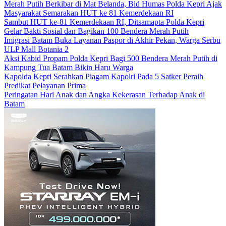
Merah Putih Berkibar di Mat Belanda, Bid Humas Polda Kepri Ajak
Masyarakat Semarakan HUT ke 81 Kemerdekaan RI
Sambut HUT ke-81 Kemerdekaan RI, Ditsamapta Polda Kepri
Gelar Bakti Sosial dan Bagikan 100 Bendera Merah Putih
Imigrasi Batam Buka Layanan Paspor di Akhir Pekan, Warga Serbu
ULP Mall Botania 2
Aksi Kabid Propam Polda Kepri Bagi 500 Bendera Merah Putih di
Kampung Tua Batam Bikin Haru Warga
Kapolda Kepri Serahkan Piagam Kapolri Pada 5 Satker Peraih
Predikat Pelayanan Prima
Peringatan Hari Anak dan Angka Kekerasan Terhadap Anak di
Batam