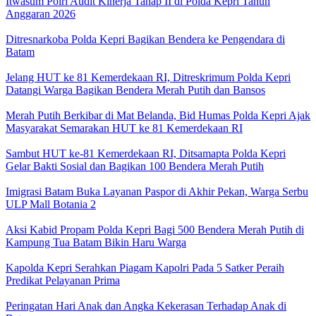
Itwasum Polri Audit Kinerja Tahap II di Polda Kepri Tahun
Anggaran 2026
Ditresnarkoba Polda Kepri Bagikan Bendera ke Pengendara di
Batam
Jelang HUT ke 81 Kemerdekaan RI, Ditreskrimum Polda Kepri
Datangi Warga Bagikan Bendera Merah Putih dan Bansos
Merah Putih Berkibar di Mat Belanda, Bid Humas Polda Kepri Ajak
Masyarakat Semarakan HUT ke 81 Kemerdekaan RI
Sambut HUT ke-81 Kemerdekaan RI, Ditsamapta Polda Kepri
Gelar Bakti Sosial dan Bagikan 100 Bendera Merah Putih
Imigrasi Batam Buka Layanan Paspor di Akhir Pekan, Warga Serbu
ULP Mall Botania 2
Aksi Kabid Propam Polda Kepri Bagi 500 Bendera Merah Putih di
Kampung Tua Batam Bikin Haru Warga
Kapolda Kepri Serahkan Piagam Kapolri Pada 5 Satker Peraih
Predikat Pelayanan Prima
Peringatan Hari Anak dan Angka Kekerasan Terhadap Anak di