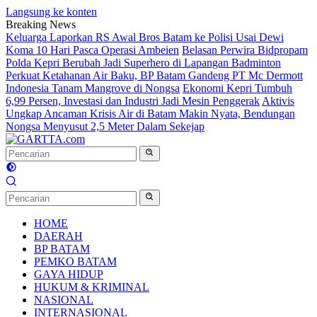
Langsung ke konten
Breaking News
Keluarga Laporkan RS Awal Bros Batam ke Polisi Usai Dewi
Koma 10 Hari Pasca Operasi Ambeien
Belasan Perwira Bidpropam
Polda Kepri Berubah Jadi Superhero di Lapangan Badminton
Perkuat Ketahanan Air Baku, BP Batam Gandeng PT Mc Dermott
Indonesia Tanam Mangrove di Nongsa
Ekonomi Kepri Tumbuh
6,99 Persen, Investasi dan Industri Jadi Mesin Penggerak
Aktivis
Ungkap Ancaman Krisis Air di Batam Makin Nyata, Bendungan
Nongsa Menyusut 2,5 Meter Dalam Sekejap
HOME
DAERAH
BP BATAM
PEMKO BATAM
GAYA HIDUP
HUKUM & KRIMINAL
NASIONAL
INTERNASIONAL