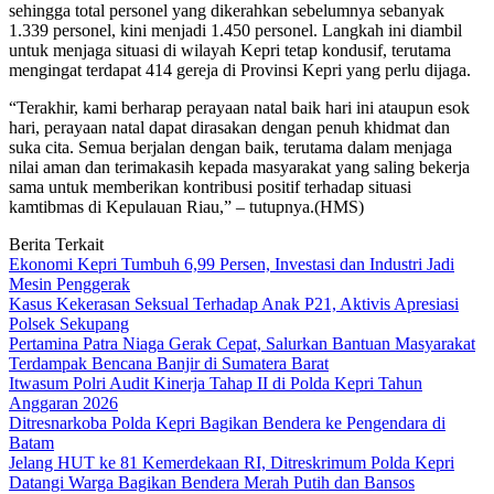
sehingga total personel yang dikerahkan sebelumnya sebanyak
1.339 personel, kini menjadi 1.450 personel. Langkah ini diambil
untuk menjaga situasi di wilayah Kepri tetap kondusif, terutama
mengingat terdapat 414 gereja di Provinsi Kepri yang perlu dijaga.
“Terakhir, kami berharap perayaan natal baik hari ini ataupun esok
hari, perayaan natal dapat dirasakan dengan penuh khidmat dan
suka cita. Semua berjalan dengan baik, terutama dalam menjaga
nilai aman dan terimakasih kepada masyarakat yang saling bekerja
sama untuk memberikan kontribusi positif terhadap situasi
kamtibmas di Kepulauan Riau,” – tutupnya.(HMS)
Berita Terkait
Ekonomi Kepri Tumbuh 6,99 Persen, Investasi dan Industri Jadi
Mesin Penggerak
Kasus Kekerasan Seksual Terhadap Anak P21, Aktivis Apresiasi
Polsek Sekupang
Pertamina Patra Niaga Gerak Cepat, Salurkan Bantuan Masyarakat
Terdampak Bencana Banjir di Sumatera Barat
Itwasum Polri Audit Kinerja Tahap II di Polda Kepri Tahun
Anggaran 2026
Ditresnarkoba Polda Kepri Bagikan Bendera ke Pengendara di
Batam
Jelang HUT ke 81 Kemerdekaan RI, Ditreskrimum Polda Kepri
Datangi Warga Bagikan Bendera Merah Putih dan Bansos