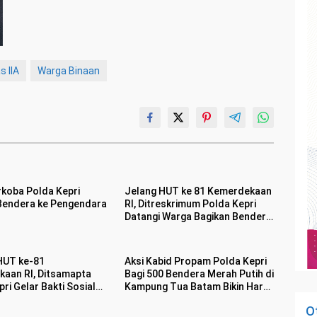
s IIA
Warga Binaan
rkoba Polda Kepri
Jelang HUT ke 81 Kemerdekaan
Bendera ke Pengendara
RI, Ditreskrimum Polda Kepri
Datangi Warga Bagikan Bendera
Merah Putih dan Bansos
HUT ke-81
Aksi Kabid Propam Polda Kepri
aan RI, Ditsamapta
Bagi 500 Bendera Merah Putih di
ri Gelar Bakti Sosial
Kampung Tua Batam Bikin Haru
kan 100 Bendera Merah
Warga
O