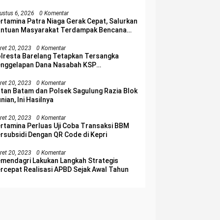
ustus 6, 2026
0 Komentar
rtamina Patra Niaga Gerak Cepat, Salurkan
ntuan Masyarakat Terdampak Bencana
njir di Sumatera Barat
ret 20, 2023
0 Komentar
lresta Barelang Tetapkan Tersangka
nggelapan Dana Nasabah KSP
lakangpadang
ret 20, 2023
0 Komentar
tan Batam dan Polsek Sagulung Razia Blok
nian, Ini Hasilnya
ret 20, 2023
0 Komentar
rtamina Perluas Uji Coba Transaksi BBM
rsubsidi Dengan QR Code di Kepri
ret 20, 2023
0 Komentar
mendagri Lakukan Langkah Strategis
rcepat Realisasi APBD Sejak Awal Tahun