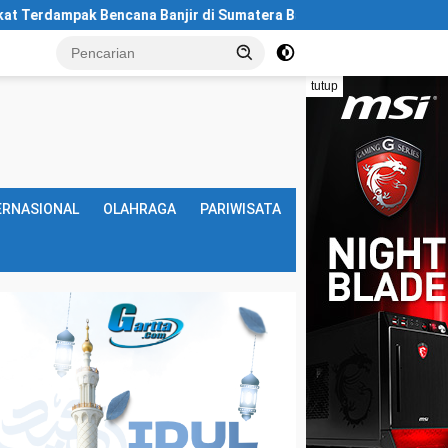
k Bencana Banjir di Sumatera Barat
Gerak Cepat Polsek 
tutup
ERNASIONAL
OLAHRAGA
PARIWISATA