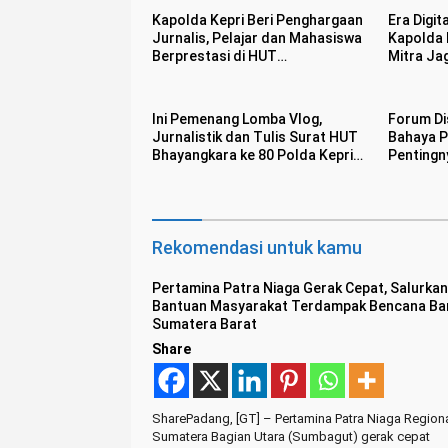
Kapolda Kepri Beri Penghargaan
Era Digit
Jurnalis, Pelajar dan Mahasiswa
Kapolda 
Berprestasi di HUT
Mitra Jag
Bhayangkara ke 80
Kondusif
Ini Pemenang Lomba Vlog,
Forum Dis
Jurnalistik dan Tulis Surat HUT
Bahaya Pi
Bhayangkara ke 80 Polda Kepri
Pentingny
dan IJTI
Rekomendasi untuk kamu
Pertamina Patra Niaga Gerak Cepat, Salurkan
Bantuan Masyarakat Terdampak Bencana Banj
Sumatera Barat
Share
SharePadang, [GT] – Pertamina Patra Niaga Region
Sumatera Bagian Utara (Sumbagut) gerak cepat