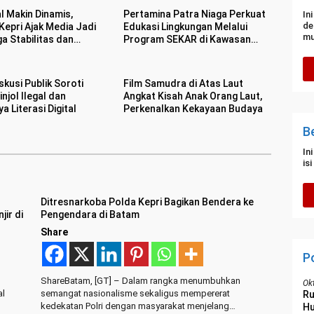
al Makin Dinamis,
Pertamina Patra Niaga Perkuat
In
de
Kepri Ajak Media Jadi
Edukasi Lingkungan Melalui
mu
a Stabilitas dan
Program SEKAR di Kawasan
itas
Pesisir Medan
kusi Publik Soroti
Film Samudra di Atas Laut
njol Ilegal dan
Angkat Kisah Anak Orang Laut,
a Literasi Digital
Perkenalkan Kekayaan Budaya
B
In
is
Ditresnarkoba Polda Kepri Bagikan Bendera ke
ir di
Pengendara di Batam
Share
P
ShareBatam, [GT] – Dalam rangka menumbuhkan
Ok
al
semangat nasionalisme sekaligus mempererat
R
kedekatan Polri dengan masyarakat menjelang…
Hu