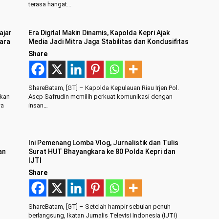
terasa hangat…
ajar
Era Digital Makin Dinamis, Kapolda Kepri Ajak
ara
Media Jadi Mitra Jaga Stabilitas dan Kondusifitas
Share
ShareBatam, [GT] – Kapolda Kepulauan Riau Irjen Pol.
ikan
Asep Safrudin memilih perkuat komunikasi dengan
wa
insan…
Ini Pemenang Lomba Vlog, Jurnalistik dan Tulis
an
Surat HUT Bhayangkara ke 80 Polda Kepri dan
IJTI
Share
ShareBatam, [GT] – Setelah hampir sebulan penuh
berlangsung, Ikatan Jurnalis Televisi Indonesia (IJTI)