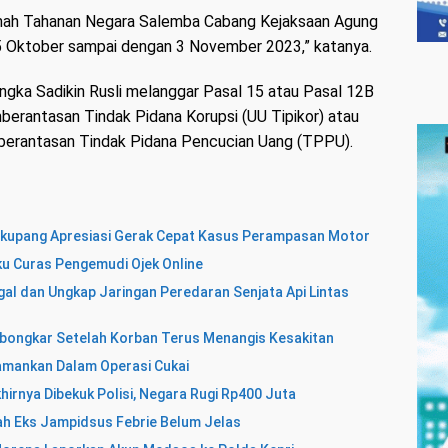
umah Tahanan Negara Salemba Cabang Kejaksaan Agung
15 Oktober sampai dengan 3 November 2023,” katanya.
gka Sadikin Rusli melanggar Pasal 15 atau Pasal 12B
erantasan Tindak Pidana Korupsi (UU Tipikor) atau
berantasan Tindak Pidana Pencucian Uang (TPPU).
ekupang Apresiasi Gerak Cepat Kasus Perampasan Motor
u Curas Pengemudi Ojek Online
egal dan Ungkap Jaringan Peredaran Senjata Api Lintas
bongkar Setelah Korban Terus Menangis Kesakitan
amankan Dalam Operasi Cukai
hirnya Dibekuk Polisi, Negara Rugi Rp400 Juta
ah Eks Jampidsus Febrie Belum Jelas