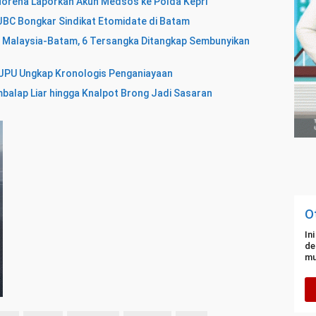
Morena Laporkan Akun Medsos ke Polda Kepri
BC Bongkar Sindikat Etomidate di Batam
a Malaysia-Batam, 6 Tersangka Ditangkap Sembunyikan
, JPU Ungkap Kronologis Penganiayaan
balap Liar hingga Knalpot Brong Jadi Sasaran
O
In
de
mu