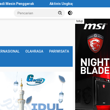
Aktivis Ungkap Ancaman Krisis Air di Batam Makin Nyata, 
tutup
ERNASIONAL
OLAHRAGA
PARIWISATA