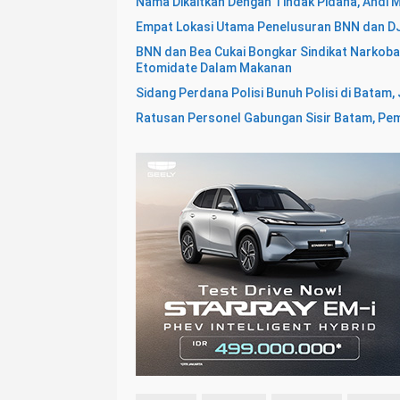
Nama Dikaitkan Dengan Tindak Pidana, Andi 
Empat Lokasi Utama Penelusuran BNN dan DJ
BNN dan Bea Cukai Bongkar Sindikat Narkob
Etomidate Dalam Makanan
Sidang Perdana Polisi Bunuh Polisi di Batam
Ratusan Personel Gabungan Sisir Batam, Pem