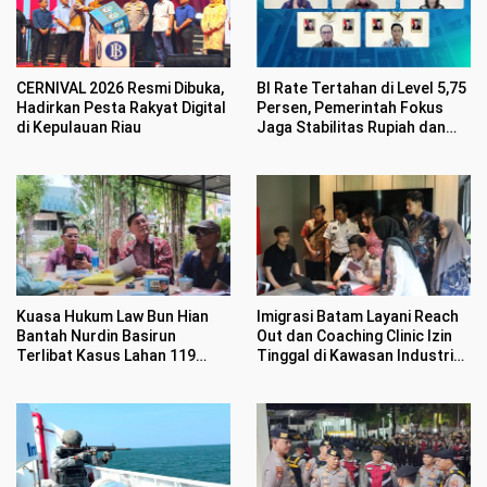
CERNIVAL 2026 Resmi Dibuka,
BI Rate Tertahan di Level 5,75
Hadirkan Pesta Rakyat Digital
Persen, Pemerintah Fokus
di Kepulauan Riau
Jaga Stabilitas Rupiah dan
Inflasi
Kuasa Hukum Law Bun Hian
Imigrasi Batam Layani Reach
Bantah Nurdin Basirun
Out dan Coaching Clinic Izin
Terlibat Kasus Lahan 119
Tinggal di Kawasan Industri
Hektar di Desa Penarah
Tunas Prima