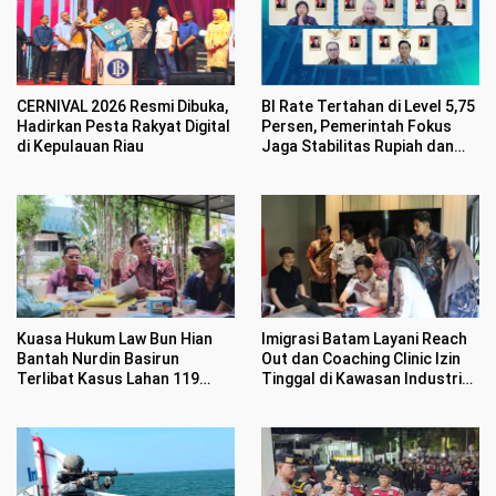
CERNIVAL 2026 Resmi Dibuka,
BI Rate Tertahan di Level 5,75
Hadirkan Pesta Rakyat Digital
Persen, Pemerintah Fokus
di Kepulauan Riau
Jaga Stabilitas Rupiah dan
Inflasi
Kuasa Hukum Law Bun Hian
Imigrasi Batam Layani Reach
Bantah Nurdin Basirun
Out dan Coaching Clinic Izin
Terlibat Kasus Lahan 119
Tinggal di Kawasan Industri
Hektar di Desa Penarah
Tunas Prima