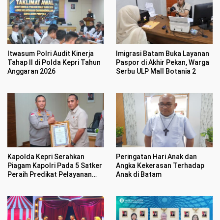
Itwasum Polri Audit Kinerja
Imigrasi Batam Buka Layanan
Tahap II di Polda Kepri Tahun
Paspor di Akhir Pekan, Warga
Anggaran 2026
Serbu ULP Mall Botania 2
Kapolda Kepri Serahkan
Peringatan Hari Anak dan
Piagam Kapolri Pada 5 Satker
Angka Kekerasan Terhadap
Peraih Predikat Pelayanan
Anak di Batam
Prima