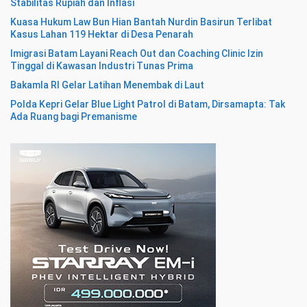
Stabilitas Rupiah dan Inflasi
Kuasa Hukum Law Bun Hian Bantah Nurdin Basirun Terlibat
Kasus Lahan 119 Hektar di Desa Penarah
Imigrasi Batam Layani Reach Out dan Coaching Clinic Izin
Tinggal di Kawasan Industri Tunas Prima
Bakamla RI Gelar Latihan Menembak di Laut
Polda Kepri Gelar Blue Light Patrol di Batam, Dirsamapta: Tak
Ada Ruang bagi Premanisme