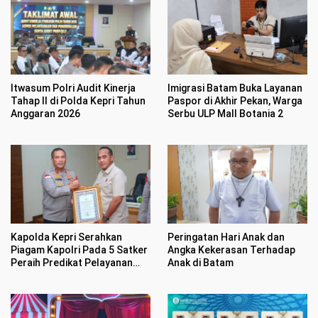
Itwasum Polri Audit Kinerja
Imigrasi Batam Buka Layanan
Tahap II di Polda Kepri Tahun
Paspor di Akhir Pekan, Warga
Anggaran 2026
Serbu ULP Mall Botania 2
Kapolda Kepri Serahkan
Peringatan Hari Anak dan
Piagam Kapolri Pada 5 Satker
Angka Kekerasan Terhadap
Peraih Predikat Pelayanan
Anak di Batam
Prima