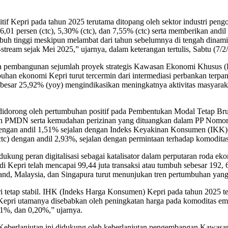
tif Kepri pada tahun 2025 terutama ditopang oleh sektor industri pen
 16,01 persen (ctc), 5,30% (ctc), dan 7,55% (ctc) serta memberikan an
buh tinggi meskipun melambat dari tahun sebelumnya di tengah dinam
stream sejak Mei 2025,” ujarnya, dalam keterangan tertulis, Sabtu (7/2/
nya pembangunan sejumlah proyek strategis Kawasan Ekonomi Khusus 
an ekonomi Kepri turut tercermin dari intermediasi perbankan terpa
sebesar 25,92% (yoy) mengindikasikan meningkatnya aktivitas masyar
5 didorong oleh pertumbuhan positif pada Pembentukan Modal Tetap 
un PMDN serta kemudahan perizinan yang dituangkan dalam PP Nomor 
engan andil 1,51% sejalan dengan Indeks Keyakinan Konsumen (IKK) ya
ctc) dengan andil 2,93%, sejalan dengan permintaan terhadap komoditas
ung peran digitalisasi sebagai katalisator dalam perputaran roda 
epri telah mencapai 99,44 juta transaksi atau tumbuh sebesar 192, 6
and, Malaysia, dan Singapura turut menunjukan tren pertumbuhan yang 
ri tetap stabil. IHK (Indeks Harga Konsumen) Kepri pada tahun 2025 ter
di Kepri utamanya disebabkan oleh peningkatan harga pada komoditas ema
1%, dan 0,20%,” ujarnya.
. Keberlanjutan ini didukung oleh keberlanjutan pengembangan Kawas