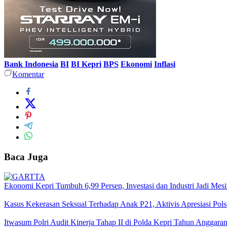
Bank Indonesia
BI
BI Kepri
BPS
Ekonomi
Inflasi
Komentar
Baca Juga
Ekonomi Kepri Tumbuh 6,99 Persen, Investasi dan Industri Jadi Mes
Kasus Kekerasan Seksual Terhadap Anak P21, Aktivis Apresiasi Pol
Itwasum Polri Audit Kinerja Tahap II di Polda Kepri Tahun Anggara