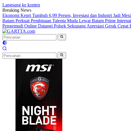
Langsung ke konten
Breaking News
Ekonomi Kepri Tumbuh 6,99 Persen, Investasi dan Industri Jadi Mes
Batam Perkuat Pembinaan Talenta Muda Lewat Batam Prime Internatio
Pengemudi Online Datangi Polsek Sekupang Apresiasi Gerak Cepat