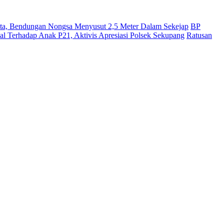
ata, Bendungan Nongsa Menyusut 2,5 Meter Dalam Sekejap
BP
l Terhadap Anak P21, Aktivis Apresiasi Polsek Sekupang
Ratusan