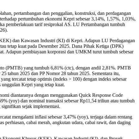
golahan, pertambangan dan penggalian, konstruksi, dan perdagangan
dil terhadap pertumbuhan ekonomi Kepri sebesar 3,14%, 1,57%, 1,03%,
ika pemberlakuan tarif resiprokal AS. LU Pertambangan tumbuh
26).
(KEK) dan Kawasan Industri (KI) di Kepri. Adapun LU Perdagangan
ntau tetap kuat pada Desember 2025. Dana Pihak Ketiga (DPK)
akat. Adapun pembiayaan korporasi dan UMKM turut tumbuh sebesar
Bruto (PMTB) yang tumbuh 6,81% (ctc), dengan andil 2,81%. PMTB
25 tahun 2025 dan PP Nomor 28 tahun 2025. Sementara itu,
ng tercatat tetap optimis (indeks > 100) dengan indeks sebesar
 unggulan Kepri yang tetap kuat.
ekonomi diantaranya dengan menggunakan Quick Response Code
9% (yoy) dan nominal transaksi sebesar Rp11,54 triliun atau tumbuh
signifikan sejak implementasi.
catat mengalami inflasi sebesar 3,47% (yoy), terjaga dalam rentang
s perhiasan, cabai merah, angkutan udara, cabai rawit, dan daging
an Ekonomi Khusus (KEK), Kawasan Industri (KI), dan Proyek