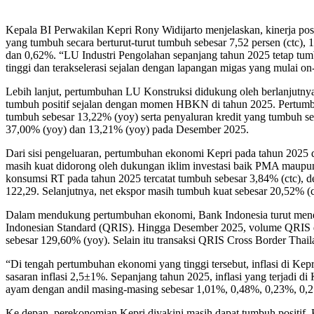
Kepala BI Perwakilan Kepri Rony Widijarto menjelaskan, kinerja posi
yang tumbuh secara berturut-turut tumbuh sebesar 7,52 persen (ctc),
dan 0,62%. “LU Industri Pengolahan sepanjang tahun 2025 tetap tum
tinggi dan terakselerasi sejalan dengan lapangan migas yang mulai on-
Lebih lanjut, pertumbuhan LU Konstruksi didukung oleh berlanjut
tumbuh positif sejalan dengan momen HBKN di tahun 2025. Pertumbuh
tumbuh sebesar 13,22% (yoy) serta penyaluran kredit yang tumbuh 
37,00% (yoy) dan 13,21% (yoy) pada Desember 2025.
Dari sisi pengeluaran, pertumbuhan ekonomi Kepri pada tahun 202
masih kuat didorong oleh dukungan iklim investasi baik PMA maup
konsumsi RT pada tahun 2025 tercatat tumbuh sebesar 3,84% (ctc), d
122,29. Selanjutnya, net ekspor masih tumbuh kuat sebesar 20,52% (
Dalam mendukung pertumbuhan ekonomi, Bank Indonesia turut menduk
Indonesian Standard (QRIS). Hingga Desember 2025, volume QRIS di K
sebesar 129,60% (yoy). Selain itu transaksi QRIS Cross Border Thail
“Di tengah pertumbuhan ekonomi yang tinggi tersebut, inflasi di Kep
sasaran inflasi 2,5±1%. Sepanjang tahun 2025, inflasi yang terjadi 
ayam dengan andil masing-masing sebesar 1,01%, 0,48%, 0,23%, 0,2
Ke depan, perekonomian Kepri diyakini masih dapat tumbuh positif