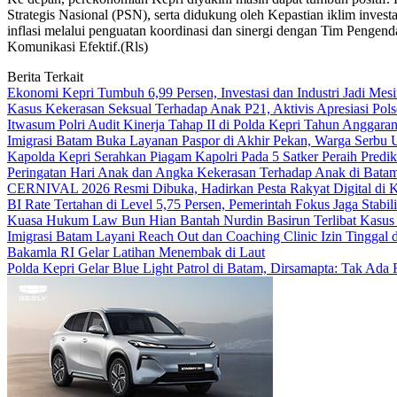
Strategis Nasional (PSN), serta didukung oleh Kepastian iklim investa
inflasi melalui penguatan koordinasi dan sinergi dengan Tim Pengen
Komunikasi Efektif.(Rls)
Berita Terkait
Ekonomi Kepri Tumbuh 6,99 Persen, Investasi dan Industri Jadi Mes
Kasus Kekerasan Seksual Terhadap Anak P21, Aktivis Apresiasi Pol
Itwasum Polri Audit Kinerja Tahap II di Polda Kepri Tahun Anggara
Imigrasi Batam Buka Layanan Paspor di Akhir Pekan, Warga Serbu 
Kapolda Kepri Serahkan Piagam Kapolri Pada 5 Satker Peraih Predik
Peringatan Hari Anak dan Angka Kekerasan Terhadap Anak di Bata
CERNIVAL 2026 Resmi Dibuka, Hadirkan Pesta Rakyat Digital di 
BI Rate Tertahan di Level 5,75 Persen, Pemerintah Fokus Jaga Stabili
Kuasa Hukum Law Bun Hian Bantah Nurdin Basirun Terlibat Kasus 
Imigrasi Batam Layani Reach Out dan Coaching Clinic Izin Tinggal 
Bakamla RI Gelar Latihan Menembak di Laut
Polda Kepri Gelar Blue Light Patrol di Batam, Dirsamapta: Tak Ad