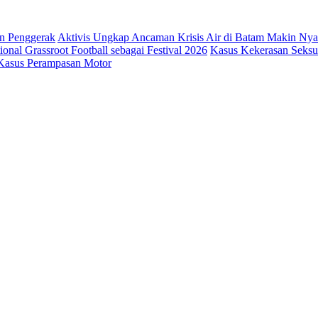
in Penggerak
Aktivis Ungkap Ancaman Krisis Air di Batam Makin Ny
nal Grassroot Football sebagai Festival 2026
Kasus Kekerasan Seksua
 Kasus Perampasan Motor