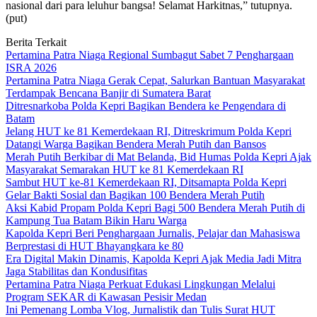
nasional dari para leluhur bangsa! Selamat Harkitnas,” tutupnya.
(put)
Berita Terkait
Pertamina Patra Niaga Regional Sumbagut Sabet 7 Penghargaan
ISRA 2026
Pertamina Patra Niaga Gerak Cepat, Salurkan Bantuan Masyarakat
Terdampak Bencana Banjir di Sumatera Barat
Ditresnarkoba Polda Kepri Bagikan Bendera ke Pengendara di
Batam
Jelang HUT ke 81 Kemerdekaan RI, Ditreskrimum Polda Kepri
Datangi Warga Bagikan Bendera Merah Putih dan Bansos
Merah Putih Berkibar di Mat Belanda, Bid Humas Polda Kepri Ajak
Masyarakat Semarakan HUT ke 81 Kemerdekaan RI
Sambut HUT ke-81 Kemerdekaan RI, Ditsamapta Polda Kepri
Gelar Bakti Sosial dan Bagikan 100 Bendera Merah Putih
Aksi Kabid Propam Polda Kepri Bagi 500 Bendera Merah Putih di
Kampung Tua Batam Bikin Haru Warga
Kapolda Kepri Beri Penghargaan Jurnalis, Pelajar dan Mahasiswa
Berprestasi di HUT Bhayangkara ke 80
Era Digital Makin Dinamis, Kapolda Kepri Ajak Media Jadi Mitra
Jaga Stabilitas dan Kondusifitas
Pertamina Patra Niaga Perkuat Edukasi Lingkungan Melalui
Program SEKAR di Kawasan Pesisir Medan
Ini Pemenang Lomba Vlog, Jurnalistik dan Tulis Surat HUT