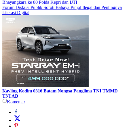
Bhayangkara ke 80 Polda Kepri dan IJTI
Forum Diskusi Publik Soroti Bahaya Pinjol Ilegal dan Pentingnya
Literasi Digital
Kavling
Kodim 0316 Batam
Nongsa
Panglima TNI
TMMD
TNI AD
Komentar