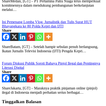
ShareMedan, [GT] – PT Pertamina Patra Niaga terus memperkuat
komitmennya dalam mendukung pembangunan berkelanjutan
melalui…
Ini Pemenang Lomba Vlog, Jurnalistik dan Tulis Surat HUT
Bhayangkara ke 80 Polda Kepri dan IJTI
Share
ShareBatam, [GT] – Setelah hampir sebulan penuh berlangsung,
Ikatan Jurnalis Televisi Indonesia (IJTI) Pengda Kepri…
Forum Diskusi Publik Soroti Bahaya Pinjol Ilegal dan Pentingnya
Literasi Digital
Share
ShareJakarta, [GT] – Maraknya praktik pinjaman online (pinjol)
ilegal di Indonesia menjadi perhatian serius berbagai…
Tinggalkan Balasan