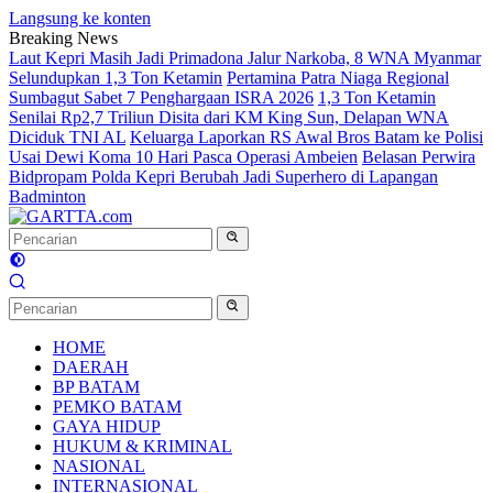
Langsung ke konten
Breaking News
Laut Kepri Masih Jadi Primadona Jalur Narkoba, 8 WNA Myanmar
Selundupkan 1,3 Ton Ketamin
Pertamina Patra Niaga Regional
Sumbagut Sabet 7 Penghargaan ISRA 2026
1,3 Ton Ketamin
Senilai Rp2,7 Triliun Disita dari KM King Sun, Delapan WNA
Diciduk TNI AL
Keluarga Laporkan RS Awal Bros Batam ke Polisi
Usai Dewi Koma 10 Hari Pasca Operasi Ambeien
Belasan Perwira
Bidpropam Polda Kepri Berubah Jadi Superhero di Lapangan
Badminton
HOME
DAERAH
BP BATAM
PEMKO BATAM
GAYA HIDUP
HUKUM & KRIMINAL
NASIONAL
INTERNASIONAL