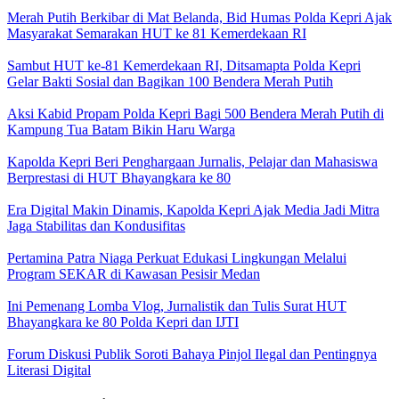
Merah Putih Berkibar di Mat Belanda, Bid Humas Polda Kepri Ajak
Masyarakat Semarakan HUT ke 81 Kemerdekaan RI
Sambut HUT ke-81 Kemerdekaan RI, Ditsamapta Polda Kepri
Gelar Bakti Sosial dan Bagikan 100 Bendera Merah Putih
Aksi Kabid Propam Polda Kepri Bagi 500 Bendera Merah Putih di
Kampung Tua Batam Bikin Haru Warga
Kapolda Kepri Beri Penghargaan Jurnalis, Pelajar dan Mahasiswa
Berprestasi di HUT Bhayangkara ke 80
Era Digital Makin Dinamis, Kapolda Kepri Ajak Media Jadi Mitra
Jaga Stabilitas dan Kondusifitas
Pertamina Patra Niaga Perkuat Edukasi Lingkungan Melalui
Program SEKAR di Kawasan Pesisir Medan
Ini Pemenang Lomba Vlog, Jurnalistik dan Tulis Surat HUT
Bhayangkara ke 80 Polda Kepri dan IJTI
Forum Diskusi Publik Soroti Bahaya Pinjol Ilegal dan Pentingnya
Literasi Digital