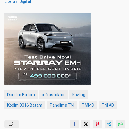
Literasi Digital
Dandim Batam
infrastuktur
Kavling
Kodim 0316 Batam
Panglima TNI
TMMD
TNI AD