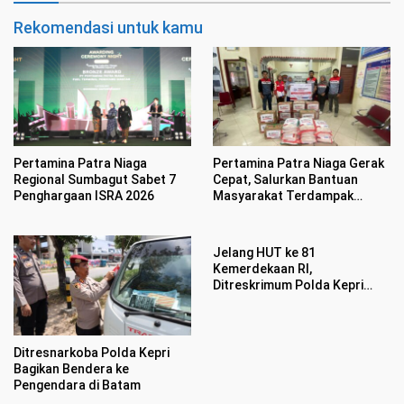
Rekomendasi untuk kamu
Pertamina Patra Niaga
Pertamina Patra Niaga Gerak
Regional Sumbagut Sabet 7
Cepat, Salurkan Bantuan
Penghargaan ISRA 2026
Masyarakat Terdampak
Bencana Banjir di Sumatera
Barat
Jelang HUT ke 81
Kemerdekaan RI,
Ditreskrimum Polda Kepri
Datangi Warga Bagikan
Bendera Merah Putih dan
Bansos
Ditresnarkoba Polda Kepri
Bagikan Bendera ke
Pengendara di Batam