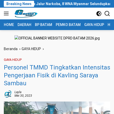
Langsung
 Primadona Jalur Narkoba, 8 WNA Myanmar Selundupkan 1,3 Ton Ke
Breaking News
ke
konten
HOME
DAERAH
BP BATAM
PEMKO BATAM
GAYA HIDUP
HUK
Beranda
GAYA HIDUP
GAYA HIDUP
Personel TMMD Tingkatkan Intensitas
Pengerjaan Fisik di Kavling Saraya
Sambau
Layla
Mei 30, 2023