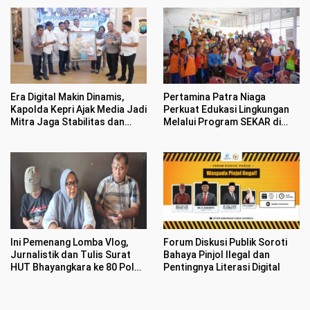
Era Digital Makin Dinamis,
Pertamina Patra Niaga
Kapolda Kepri Ajak Media Jadi
Perkuat Edukasi Lingkungan
Mitra Jaga Stabilitas dan
Melalui Program SEKAR di
Kondusifitas
Kawasan Pesisir Medan
Ini Pemenang Lomba Vlog,
Forum Diskusi Publik Soroti
Jurnalistik dan Tulis Surat
Bahaya Pinjol Ilegal dan
HUT Bhayangkara ke 80 Polda
Pentingnya Literasi Digital
Kepri dan IJTI