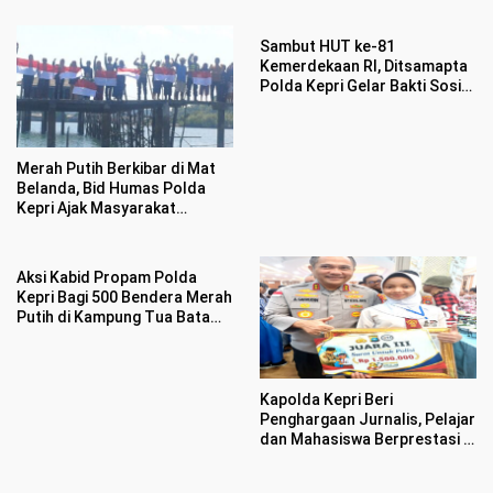
Sambut HUT ke-81
Kemerdekaan RI, Ditsamapta
Polda Kepri Gelar Bakti Sosial
dan Bagikan 100 Bendera
Merah Putih
Merah Putih Berkibar di Mat
Belanda, Bid Humas Polda
Kepri Ajak Masyarakat
Semarakan HUT ke 81
Kemerdekaan RI
Aksi Kabid Propam Polda
Kepri Bagi 500 Bendera Merah
Putih di Kampung Tua Batam
Bikin Haru Warga
Kapolda Kepri Beri
Penghargaan Jurnalis, Pelajar
dan Mahasiswa Berprestasi di
HUT Bhayangkara ke 80