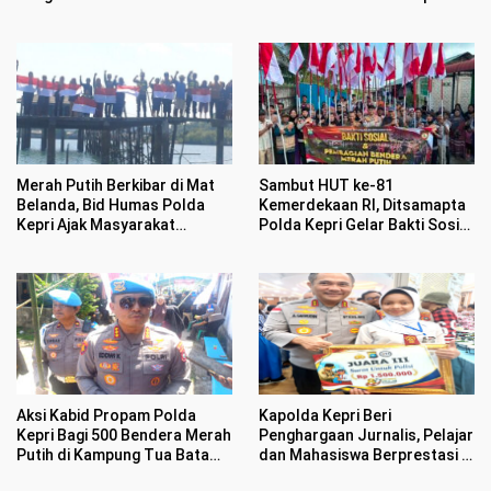
Datangi Warga Bagikan
Bendera Merah Putih dan
Bansos
Sambut HUT ke-81
Merah Putih Berkibar di Mat
Kemerdekaan RI, Ditsamapta
Belanda, Bid Humas Polda
Polda Kepri Gelar Bakti Sosial
Kepri Ajak Masyarakat
dan Bagikan 100 Bendera
Semarakan HUT ke 81
Merah Putih
Kemerdekaan RI
Aksi Kabid Propam Polda
Kapolda Kepri Beri
Kepri Bagi 500 Bendera Merah
Penghargaan Jurnalis, Pelajar
Putih di Kampung Tua Batam
dan Mahasiswa Berprestasi di
Bikin Haru Warga
HUT Bhayangkara ke 80