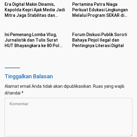
Era Digital Makin Dinamis,
Pertamina Patra Niaga
Kapolda Kepri Ajak Media Jadi
Perkuat Edukasi Lingkungan
Mitra Jaga Stabilitas dan
Melalui Program SEKAR di
Kondusifitas
Kawasan Pesisir Medan
Ini Pemenang Lomba Vlog,
Forum Diskusi Publik Soroti
Jurnalistik dan Tulis Surat
Bahaya Pinjol Ilegal dan
HUT Bhayangkara ke 80 Polda
Pentingnya Literasi Digital
Kepri dan IJTI
Tinggalkan Balasan
Alamat email Anda tidak akan dipublikasikan.
Ruas yang wajib
ditandai
*