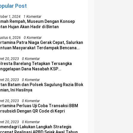
opular Post
tober 1, 2024
1 Komentar
umah Rempah, Museum Dengan Konsep
tan Hujan Akan Hadir di Bintan
ustus 6, 2026
0 Komentar
rtamina Patra Niaga Gerak Cepat, Salurkan
ntuan Masyarakat Terdampak Bencana
njir di Sumatera Barat
ret 20, 2023
0 Komentar
lresta Barelang Tetapkan Tersangka
nggelapan Dana Nasabah KSP
lakangpadang
ret 20, 2023
0 Komentar
tan Batam dan Polsek Sagulung Razia Blok
nian, Ini Hasilnya
ret 20, 2023
0 Komentar
rtamina Perluas Uji Coba Transaksi BBM
rsubsidi Dengan QR Code di Kepri
ret 20, 2023
0 Komentar
mendagri Lakukan Langkah Strategis
rcepat Realisasi APBD Sejak Awal Tahun