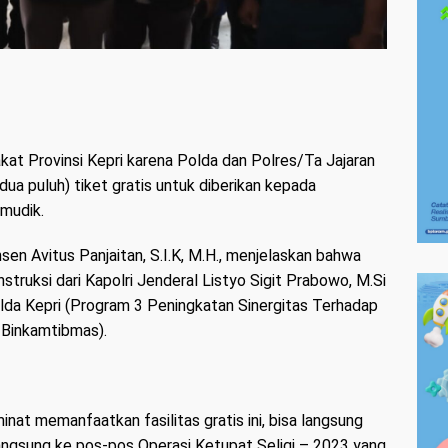
at Provinsi Kepri karena Polda dan Polres/Ta Jajaran
dua puluh) tiket gratis untuk diberikan kepada
mudik.
en Avitus Panjaitan, S.I.K, M.H., menjelaskan bahwa
nstruksi dari Kapolri Jenderal Listyo Sigit Prabowo, M.Si
da Kepri (Program 3 Peningkatan Sinergitas Terhadap
Binkamtibmas).
nat memanfaatkan fasilitas gratis ini, bisa langsung
angsung ke pos-pos Operasi Ketupat Seligi – 2023 yang