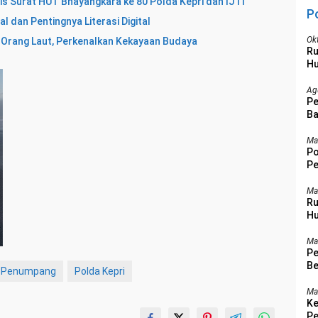
lis Surat HUT Bhayangkara ke 80 Polda Kepri dan IJTI
P
al dan Pentingnya Literasi Digital
Ok
k Orang Laut, Perkenalkan Kekayaan Budaya
R
Hu
Ag
Pe
Ba
Ba
Ma
Po
Pe
Be
Ma
Ru
Hu
Ma
Pe
Be
Penumpang
Polda Kepri
Ma
Ke
Pe