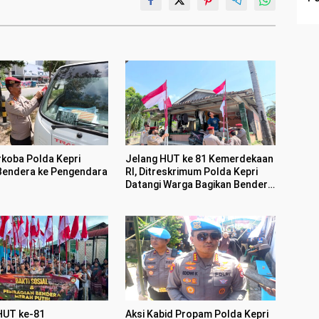
rkoba Polda Kepri
Jelang HUT ke 81 Kemerdekaan
Bendera ke Pengendara
RI, Ditreskrimum Polda Kepri
Datangi Warga Bagikan Bendera
Merah Putih dan Bansos
HUT ke-81
Aksi Kabid Propam Polda Kepri