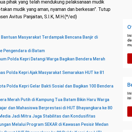
ua pihak yang telah mendukung pelaksanaan mudik
ciptakan mudik yang aman, nyaman dan berkesan”. Tutup
n Avitus Panjaitan, S.I.K, M.H.(*/ed)
O
In
n Bantuan Masyarakat Terdampak Bencana Banjir di
de
mu
ke Pengendara di Batam
mum Polda Kepri Datangi Warga Bagikan Bendera Merah
umas Polda Kepri Ajak Masyarakat Semarakan HUT ke 81
B
a Polda Kepri Gelar Bakti Sosial dan Bagikan 100 Bendera
In
is
dera Merah Putih di Kampung Tua Batam Bikin Haru Warga
lajar dan Mahasiswa Berprestasi di HUT Bhayangkara ke 80
 Media Jadi Mitra Jaga Stabilitas dan Kondusifitas
kungan Melalui Program SEKAR di Kawasan Pesisir Medan