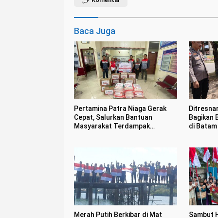
Baca Juga
Pertamina Patra Niaga Gerak
Ditresna
Cepat, Salurkan Bantuan
Bagikan 
Masyarakat Terdampak
di Batam
Bencana Banjir di Sumatera
Barat
Merah Putih Berkibar di Mat
Sambut 