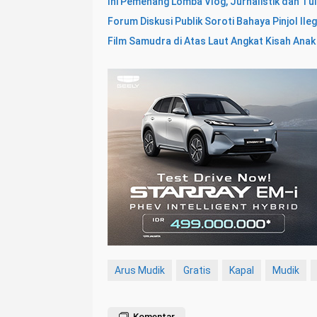
Ini Pemenang Lomba Vlog, Jurnalistik dan Tu
Forum Diskusi Publik Soroti Bahaya Pinjol Ileg
Film Samudra di Atas Laut Angkat Kisah Ana
Arus Mudik
Gratis
Kapal
Mudik
Komentar