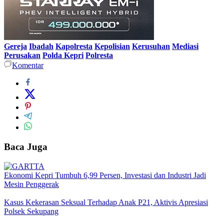
Gereja
Ibadah
Kapolresta
Kepolisian
Kerusuhan
Mediasi
Perusakan
Polda Kepri
Polresta
Komentar
Baca Juga
Ekonomi Kepri Tumbuh 6,99 Persen, Investasi dan Industri Jadi
Mesin Penggerak
Kasus Kekerasan Seksual Terhadap Anak P21, Aktivis Apresiasi
Polsek Sekupang