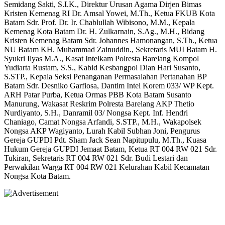
Semidang Sakti, S.I.K., Direktur Urusan Agama Dirjen Bimas
Kristen Kemenag RI Dr. Amsal Yowei, M.Th., Ketua FKUB Kota
Batam Sdr. Prof. Dr. Ir. Chablullah Wibisono, M.M., Kepala
Kemenag Kota Batam Dr. H. Zulkarnain, S.Ag., M.H., Bidang
Kristen Kemenag Batam Sdr. Johannes Hamonangan, S.Th., Ketua
NU Batam KH. Muhammad Zainuddin., Sekretaris MUI Batam H.
Syukri Ilyas M.A., Kasat Intelkam Polresta Barelang Kompol
Yudiarta Rustam, S.S., Kabid Kesbangpol Dian Hari Susanto,
S.STP., Kepala Seksi Penanganan Permasalahan Pertanahan BP
Batam Sdr. Desniko Garfiosa, Dantim Intel Korem 033/ WP Kept.
ARH Patar Purba, Ketua Ormas PBB Kota Batam Susanto
Manurung, Wakasat Reskrim Polresta Barelang AKP Thetio
Nurdiyanto, S.H., Danramil 03/ Nongsa Kept. Inf. Hendri
Chaniago, Camat Nongsa Arfandi, S.STP., M.H., Wakapolsek
Nongsa AKP Wagiyanto, Lurah Kabil Subhan Joni, Pengurus
Gereja GUPDI Pdt. Sham Jack Sean Napitupulu, M.Th., Kuasa
Hukum Gereja GUPDI Jemaat Batam, Ketua RT 004 RW 021 Sdr.
Tukiran, Sekretaris RT 004 RW 021 Sdr. Budi Lestari dan
Perwakilan Warga RT 004 RW 021 Kelurahan Kabil Kecamatan
Nongsa Kota Batam.