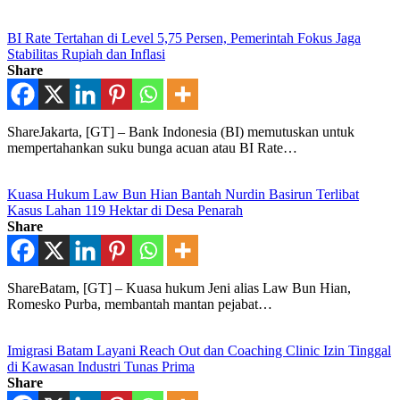
BI Rate Tertahan di Level 5,75 Persen, Pemerintah Fokus Jaga
Stabilitas Rupiah dan Inflasi
Share
ShareJakarta, [GT] – Bank Indonesia (BI) memutuskan untuk
mempertahankan suku bunga acuan atau BI Rate…
Kuasa Hukum Law Bun Hian Bantah Nurdin Basirun Terlibat
Kasus Lahan 119 Hektar di Desa Penarah
Share
ShareBatam, [GT] – Kuasa hukum Jeni alias Law Bun Hian,
Romesko Purba, membantah mantan pejabat…
Imigrasi Batam Layani Reach Out dan Coaching Clinic Izin Tinggal
di Kawasan Industri Tunas Prima
Share