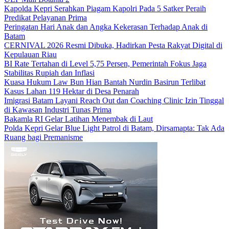
Kapolda Kepri Serahkan Piagam Kapolri Pada 5 Satker Peraih
Predikat Pelayanan Prima
Peringatan Hari Anak dan Angka Kekerasan Terhadap Anak di
Batam
CERNIVAL 2026 Resmi Dibuka, Hadirkan Pesta Rakyat Digital di
Kepulauan Riau
BI Rate Tertahan di Level 5,75 Persen, Pemerintah Fokus Jaga
Stabilitas Rupiah dan Inflasi
Kuasa Hukum Law Bun Hian Bantah Nurdin Basirun Terlibat
Kasus Lahan 119 Hektar di Desa Penarah
Imigrasi Batam Layani Reach Out dan Coaching Clinic Izin Tinggal
di Kawasan Industri Tunas Prima
Bakamla RI Gelar Latihan Menembak di Laut
Polda Kepri Gelar Blue Light Patrol di Batam, Dirsamapta: Tak Ada
Ruang bagi Premanisme