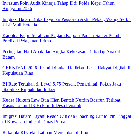
Itwasum Polri Audit Kinerja Tahap II di Polda Kepri Tahun
Anggaran 2026
Imigrasi Batam Buka Layanan Paspor di Akhir Pekan, Warga Serbu
ULP Mall Botania 2
Kapolda Kepri Serahkan Piagam Kapolri Pada 5 Satker Peraih
Predikat Pelayanan Prima
Peringatan Hari Anak dan Angka Kekerasan Terhadap Anak di
Batam
CERNIVAL 2026 Resmi Dibuka, Hadirkan Pesta Rakyat Digital di
Kepulauan Riau
BI Rate Tertahan di Level 5,75 Persen, Pemerintah Fokus Jaga
Stabilitas Rupiah dan Inflasi
Kuasa Hukum Law Bun Hian Bantah Nurdin Basirun Terlibat
Kasus Lahan 119 Hektar di Desa Penarah
Imigrasi Batam Layani Reach Out dan Coaching Clinic Izin Tinggal
di Kawasan Industri Tunas Prima
Bakamla RI Gelar Latihan Menembak di Laut