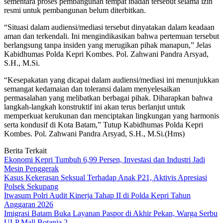
sementara proses pembangunan tempat ibadah tersebut selama izin
resmi untuk pembangunan belum diterbitkan.
“Situasi dalam audiensi/mediasi tersebut dinyatakan dalam keadaan
aman dan terkendali. Ini mengindikasikan bahwa pertemuan tersebut
berlangsung tanpa insiden yang merugikan pihak manapun,” Jelas
Kabidhumas Polda Kepri Kombes. Pol. Zahwani Pandra Arsyad,
S.H., M.Si.
“Kesepakatan yang dicapai dalam audiensi/mediasi ini menunjukkan
semangat kedamaian dan toleransi dalam menyelesaikan
permasalahan yang melibatkan berbagai pihak. Diharapkan bahwa
langkah-langkah konstruktif ini akan terus berlanjut untuk
memperkuat kerukunan dan menciptakan lingkungan yang harmonis
serta kondusif di Kota Batam,” Tutup Kabidhumas Polda Kepri
Kombes. Pol. Zahwani Pandra Arsyad, S.H., M.Si.(Hms)
Berita Terkait
Ekonomi Kepri Tumbuh 6,99 Persen, Investasi dan Industri Jadi
Mesin Penggerak
Kasus Kekerasan Seksual Terhadap Anak P21, Aktivis Apresiasi
Polsek Sekupang
Itwasum Polri Audit Kinerja Tahap II di Polda Kepri Tahun
Anggaran 2026
Imigrasi Batam Buka Layanan Paspor di Akhir Pekan, Warga Serbu
ULP Mall Botania 2