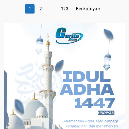
Paginasi
1
2
…
123
Berikutnya »
pos