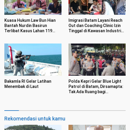
Kuasa Hukum Law Bun Hian
Imigrasi Batam Layani Reach
Bantah Nurdin Basirun
Out dan Coaching Clinic Izin
Terlibat Kasus Lahan 119
Tinggal di Kawasan Industri
Hektar di Desa Penarah
Tunas Prima
Bakamla RI Gelar Latihan
Polda Kepri Gelar Blue Light
Menembak di Laut
Patrol di Batam, Dirsamapta:
Tak Ada Ruang bagi
Premanisme
Rekomendasi untuk kamu