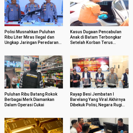
Polisi Musnahkan Puluhan
Kasus Dugaan Pencabulan
Ribu Liter Miras Ilegal dan
Anak di Batam Terbongkar
Ungkap Jaringan Peredaran
Setelah Korban Terus
Senjata Api Lintas Negara
Menangis Kesakitan
Puluhan Ribu Batang Rokok
Rayap Besi Jembatan I
Berbagai Merk Diamankan
Barelang Yang Viral Akhirnya
Dalam Operasi Cukai
Dibekuk Polisi, Negara Rugi
Rp400 Juta