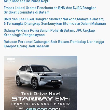
Akun Medsos ke Polda Kepri
Empat Lokasi Utama Penelusuran BNN dan DJBC Bongkar
Sindikat Etomidate di Batam
BNN dan Bea Cukai Bongkar Sindikat Narkoba Malaysia-Batam,
6 Tersangka Ditangkap Sembunyikan Etomidate Dalam Makanan
Sidang Perdana Polisi Bunuh Polisi di Batam, JPU Ungkap
Kronologis Penganiayaan
Ratusan Personel Gabungan Sisir Batam, Pembalap Liar hingga
Knalpot Brong Jadi Sasaran