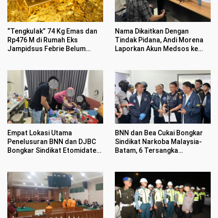
“Tengkulak” 74 Kg Emas dan
Nama Dikaitkan Dengan
Rp476 M di Rumah Eks
Tindak Pidana, Andi Morena
Jampidsus Febrie Belum
Laporkan Akun Medsos ke
Jelas
Polda Kepri
Empat Lokasi Utama
BNN dan Bea Cukai Bongkar
Penelusuran BNN dan DJBC
Sindikat Narkoba Malaysia-
Bongkar Sindikat Etomidate
Batam, 6 Tersangka
di Batam
Ditangkap Sembunyikan
Etomidate Dalam Makanan