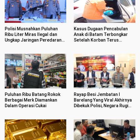
Polisi Musnahkan Puluhan
Kasus Dugaan Pencabulan
Ribu Liter Miras Ilegal dan
Anak di Batam Terbongkar
Ungkap Jaringan Peredaran
Setelah Korban Terus
Senjata Api Lintas Negara
Menangis Kesakitan
Puluhan Ribu Batang Rokok
Rayap Besi Jembatan I
Berbagai Merk Diamankan
Barelang Yang Viral Akhirnya
Dalam Operasi Cukai
Dibekuk Polisi, Negara Rugi
Rp400 Juta