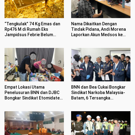
“Tengkulak” 74 Kg Emas dan
Nama Dikaitkan Dengan
Rp476 M di Rumah Eks
Tindak Pidana, Andi Morena
Jampidsus Febrie Belum
Laporkan Akun Medsos ke
Jelas
Polda Kepri
Empat Lokasi Utama
BNN dan Bea Cukai Bongkar
Penelusuran BNN dan DJBC
Sindikat Narkoba Malaysia-
Bongkar Sindikat Etomidate
Batam, 6 Tersangka
di Batam
Ditangkap Sembunyikan
Etomidate Dalam Makanan