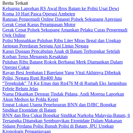
Berita Terkait
Keluarga Laporkan RS Awal Bros Batam ke Polisi Usai Dewi
Koma 10 Hari Pasca Operasi Ambeien
Ratusan Pengemudi Online Datangi Polsek Sekupang Apresiasi
Gerak Cepat Kasus Perampasan Motor
Gerak Cepat Polsek Sekupang Amankan Pelaku Curas Pengemudi
Ojek Online
Polisi Musnahkan Puluhan Ribu Liter Miras Ilegal dan Ungkap
Jaringan Peredaran Senjata Api Lintas Negara
Kasus Dugaan Pencabulan Anak di Batam Terbongkar Setelah
Korban Terus Menangis Kesakitan
Puluhan Ribu Batang Rokok Berbagai Merk Diamankan Dalam
Operasi Cukai
Rayap Besi Jembatan I Barelang Yang Viral Akhirnya Dibekuk
Polisi, Negara Rugi Rp400 Juta
“Tengkulak” 74 Kg Emas dan Rp476 M di Rumah Eks Jampidsus
Febrie Belum Jelas
Nama Dikaitkan Dengan Tindak Pidana, Andi Morena Laporkan
Akun Medsos ke Polda Kepri
Empat Lokasi Utama Penelusuran BNN dan DJBC Bongkar
Sindikat Etomidate di Batam
BNN dan Bea Cukai Bongkar Sindikat Narkoba Malaysia-Batam, 6
Tersangka Ditangkap Sembunyikan Etomidate Dalam Makanan
Sidang Perdana Polisi Bunuh Polisi di Batam, JPU Ungkap
Kronologis Penganiayaan