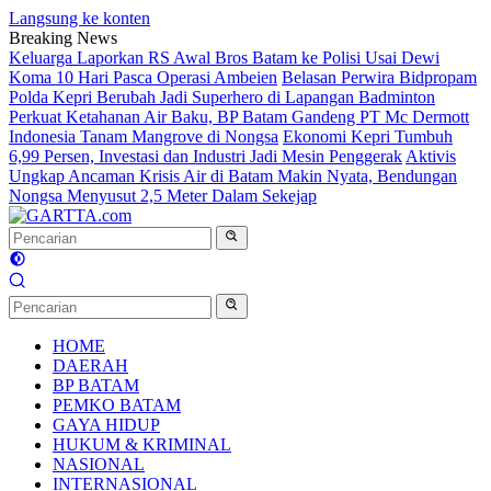
Langsung ke konten
Breaking News
Keluarga Laporkan RS Awal Bros Batam ke Polisi Usai Dewi
Koma 10 Hari Pasca Operasi Ambeien
Belasan Perwira Bidpropam
Polda Kepri Berubah Jadi Superhero di Lapangan Badminton
Perkuat Ketahanan Air Baku, BP Batam Gandeng PT Mc Dermott
Indonesia Tanam Mangrove di Nongsa
Ekonomi Kepri Tumbuh
6,99 Persen, Investasi dan Industri Jadi Mesin Penggerak
Aktivis
Ungkap Ancaman Krisis Air di Batam Makin Nyata, Bendungan
Nongsa Menyusut 2,5 Meter Dalam Sekejap
HOME
DAERAH
BP BATAM
PEMKO BATAM
GAYA HIDUP
HUKUM & KRIMINAL
NASIONAL
INTERNASIONAL