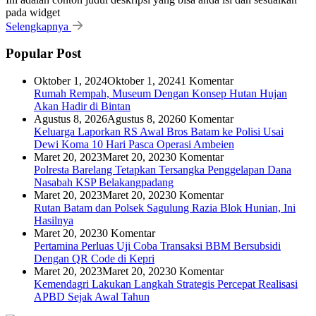
pada widget
Selengkapnya
Popular Post
Oktober 1, 2024
Oktober 1, 2024
1 Komentar
Rumah Rempah, Museum Dengan Konsep Hutan Hujan
Akan Hadir di Bintan
Agustus 8, 2026
Agustus 8, 2026
0 Komentar
Keluarga Laporkan RS Awal Bros Batam ke Polisi Usai
Dewi Koma 10 Hari Pasca Operasi Ambeien
Maret 20, 2023
Maret 20, 2023
0 Komentar
Polresta Barelang Tetapkan Tersangka Penggelapan Dana
Nasabah KSP Belakangpadang
Maret 20, 2023
Maret 20, 2023
0 Komentar
Rutan Batam dan Polsek Sagulung Razia Blok Hunian, Ini
Hasilnya
Maret 20, 2023
0 Komentar
Pertamina Perluas Uji Coba Transaksi BBM Bersubsidi
Dengan QR Code di Kepri
Maret 20, 2023
Maret 20, 2023
0 Komentar
Kemendagri Lakukan Langkah Strategis Percepat Realisasi
APBD Sejak Awal Tahun