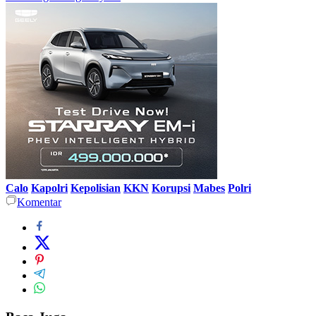
Calo
Kapolri
Kepolisian
KKN
Korupsi
Mabes
Polri
Komentar