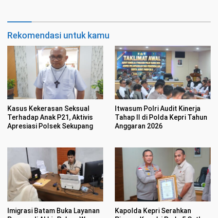
Rekomendasi untuk kamu
Kasus Kekerasan Seksual
Itwasum Polri Audit Kinerja
Terhadap Anak P21, Aktivis
Tahap II di Polda Kepri Tahun
Apresiasi Polsek Sekupang
Anggaran 2026
Imigrasi Batam Buka Layanan
Kapolda Kepri Serahkan