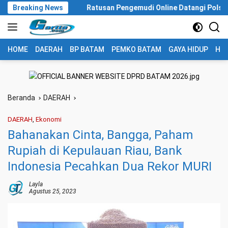
Langsung
g
Breaking News
Ratusan Pengemudi Online Datangi Polsek Sekupang Ap
ke
konten
HOME
DAERAH
BP BATAM
PEMKO BATAM
GAYA HIDUP
HUK
Beranda
DAERAH
DAERAH
,
Ekonomi
Bahanakan Cinta, Bangga, Paham
Rupiah di Kepulauan Riau, Bank
Indonesia Pecahkan Dua Rekor MURI
Layla
Agustus 25, 2023