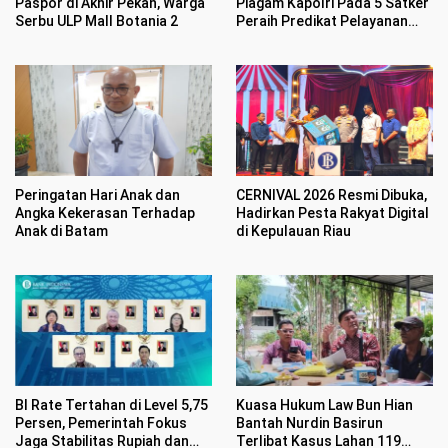
Paspor di Akhir Pekan, Warga
Piagam Kapolri Pada 5 Satker
Serbu ULP Mall Botania 2
Peraih Predikat Pelayanan
Prima
Peringatan Hari Anak dan
CERNIVAL 2026 Resmi Dibuka,
Angka Kekerasan Terhadap
Hadirkan Pesta Rakyat Digital
Anak di Batam
di Kepulauan Riau
BI Rate Tertahan di Level 5,75
Kuasa Hukum Law Bun Hian
Persen, Pemerintah Fokus
Bantah Nurdin Basirun
Jaga Stabilitas Rupiah dan
Terlibat Kasus Lahan 119