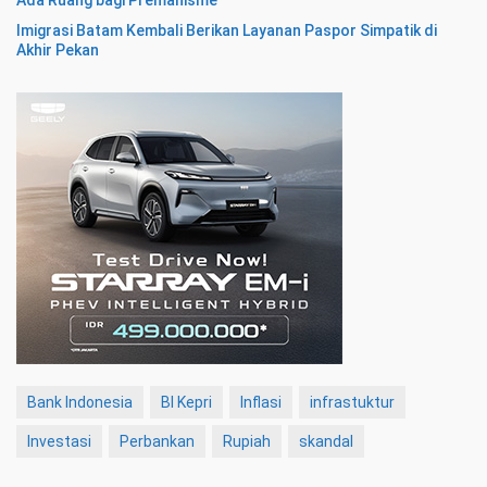
Imigrasi Batam Kembali Berikan Layanan Paspor Simpatik di
Akhir Pekan
Bank Indonesia
BI Kepri
Inflasi
infrastuktur
Investasi
Perbankan
Rupiah
skandal