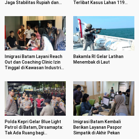
Jaga Stabilitas Rupiah dan
Terlibat Kasus Lahan 119
Inflasi
Hektar di Desa Penarah
Imigrasi Batam Layani Reach
Bakamla RI Gelar Latihan
Out dan Coaching Clinic Izin
Menembak di Laut
Tinggal di Kawasan Industri
Tunas Prima
Polda Kepri Gelar Blue Light
Imigrasi Batam Kembali
Patrol di Batam, Dirsamapta:
Berikan Layanan Paspor
Tak Ada Ruang bagi
Simpatik di Akhir Pekan
Premanisme