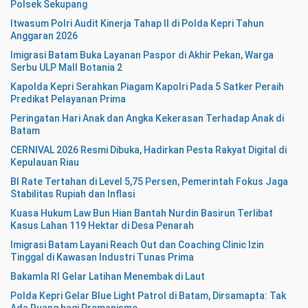
Polsek Sekupang
Itwasum Polri Audit Kinerja Tahap II di Polda Kepri Tahun
Anggaran 2026
Imigrasi Batam Buka Layanan Paspor di Akhir Pekan, Warga
Serbu ULP Mall Botania 2
Kapolda Kepri Serahkan Piagam Kapolri Pada 5 Satker Peraih
Predikat Pelayanan Prima
Peringatan Hari Anak dan Angka Kekerasan Terhadap Anak di
Batam
CERNIVAL 2026 Resmi Dibuka, Hadirkan Pesta Rakyat Digital di
Kepulauan Riau
BI Rate Tertahan di Level 5,75 Persen, Pemerintah Fokus Jaga
Stabilitas Rupiah dan Inflasi
Kuasa Hukum Law Bun Hian Bantah Nurdin Basirun Terlibat
Kasus Lahan 119 Hektar di Desa Penarah
Imigrasi Batam Layani Reach Out dan Coaching Clinic Izin
Tinggal di Kawasan Industri Tunas Prima
Bakamla RI Gelar Latihan Menembak di Laut
Polda Kepri Gelar Blue Light Patrol di Batam, Dirsamapta: Tak
Ada Ruang bagi Premanisme