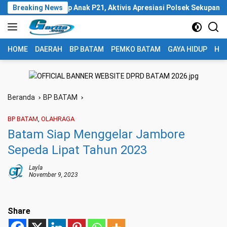
Langsung
sual Terhadap Anak P21, Aktivis Apresiasi Polsek Sekupang
Breaking News
ke
konten
HOME
DAERAH
BP BATAM
PEMKO BATAM
GAYA HIDUP
HUK
Beranda
BP BATAM
BP BATAM
,
OLAHRAGA
Batam Siap Menggelar Jambore
Sepeda Lipat Tahun 2023
Layla
November 9, 2023
Share