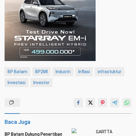
BP Batam
BP2MI
Industri
Inflasi
infrastuktur
Investasi
Investor
Baca Juga
BP Batam Dukung Penertiban