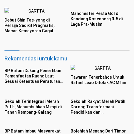
dan Nyaman
Menggairahkan
Manchester Pesta Gol di
Kandang Rosenborg 0-5 di
Debut Shin Tae-yong di
Laga Pra-Musim
Persija Sedikit Pragmatis,
Macan Kemayoran Gagal
Mengaum di Publik Persebaya
Rekomendasi untuk kamu
BP Batam Dukung Penertiban
Pemanfaatan Ruang Laut
Tawaran Fenerbahce Untuk
Sesuai Ketentuan Peraturan
Rafael Leao Ditolak AC Milan
Perundang-undangan
Sekolah Terintegrasi Merah
Sekolah Rakyat Merah Putih
Putih, Menumbuhkan Mimpi di
Dorong Transformasi
Tanah Rempang-Galang
Pendidikan dan
Pengembangan SDM Kota
Batam
BP Batam Imbau Masyarakat
Bolehlah Menang Dari Timor