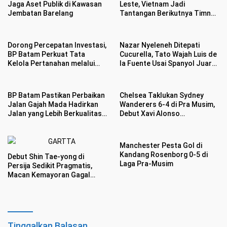
Jaga Aset Publik di Kawasan
Leste, Vietnam Jadi
Jembatan Barelang
Tantangan Berikutnya Timnas
Indonesia
Dorong Percepatan Investasi,
Nazar Nyeleneh Ditepati
BP Batam Perkuat Tata
Cucurella, Tato Wajah Luis de
Kelola Pertanahan melalui
la Fuente Usai Spanyol Juara
Pelaporan Mandiri LMS
Piala Dunia 2026
BP Batam Pastikan Perbaikan
Chelsea Taklukan Sydney
Jalan Gajah Mada Hadirkan
Wanderers 6-4 di Pra Musim,
Jalan yang Lebih Berkualitas
Debut Xavi Alonso
dan Nyaman
Menggairahkan
Manchester Pesta Gol di
Kandang Rosenborg 0-5 di
Debut Shin Tae-yong di
Laga Pra-Musim
Persija Sedikit Pragmatis,
Macan Kemayoran Gagal
Mengaum di Publik Persebaya
Tinggalkan Balasan