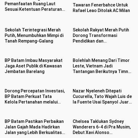
Pemanfaatan Ruang Laut
Tawaran Fenerbahce Untuk
Sesuai Ketentuan Peraturan
Rafael Leao Ditolak AC Milan
Perundang-undangan
Sekolah Terintegrasi Merah
Sekolah Rakyat Merah Putih
Putih, Menumbuhkan Mimpi di
Dorong Transformasi
Tanah Rempang-Galang
Pendidikan dan
Pengembangan SDM Kota
Batam
BP Batam Imbau Masyarakat
Bolehlah Menang Dari Timor
Jaga Aset Publik di Kawasan
Leste, Vietnam Jadi
Jembatan Barelang
Tantangan Berikutnya Timnas
Indonesia
Dorong Percepatan Investasi,
Nazar Nyeleneh Ditepati
BP Batam Perkuat Tata
Cucurella, Tato Wajah Luis de
Kelola Pertanahan melalui
la Fuente Usai Spanyol Juara
Pelaporan Mandiri LMS
Piala Dunia 2026
BP Batam Pastikan Perbaikan
Chelsea Taklukan Sydney
Jalan Gajah Mada Hadirkan
Wanderers 6-4 di Pra Musim,
Jalan yang Lebih Berkualitas
Debut Xavi Alonso