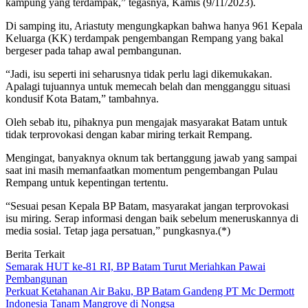
kampung yang terdampak,” tegasnya, Kamis (9/11/2023).
Di samping itu, Ariastuty mengungkapkan bahwa hanya 961 Kepala
Keluarga (KK) terdampak pengembangan Rempang yang bakal
bergeser pada tahap awal pembangunan.
“Jadi, isu seperti ini seharusnya tidak perlu lagi dikemukakan.
Apalagi tujuannya untuk memecah belah dan mengganggu situasi
kondusif Kota Batam,” tambahnya.
Oleh sebab itu, pihaknya pun mengajak masyarakat Batam untuk
tidak terprovokasi dengan kabar miring terkait Rempang.
Mengingat, banyaknya oknum tak bertanggung jawab yang sampai
saat ini masih memanfaatkan momentum pengembangan Pulau
Rempang untuk kepentingan tertentu.
“Sesuai pesan Kepala BP Batam, masyarakat jangan terprovokasi
isu miring. Serap informasi dengan baik sebelum meneruskannya di
media sosial. Tetap jaga persatuan,” pungkasnya.(*)
Berita Terkait
Semarak HUT ke-81 RI, BP Batam Turut Meriahkan Pawai
Pembangunan
Perkuat Ketahanan Air Baku, BP Batam Gandeng PT Mc Dermott
Indonesia Tanam Mangrove di Nongsa