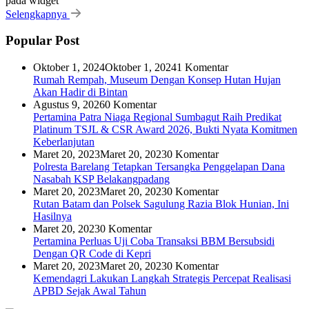
pada widget
Selengkapnya
Popular Post
Oktober 1, 2024
Oktober 1, 2024
1 Komentar
Rumah Rempah, Museum Dengan Konsep Hutan Hujan
Akan Hadir di Bintan
Agustus 9, 2026
0 Komentar
Pertamina Patra Niaga Regional Sumbagut Raih Predikat
Platinum TSJL & CSR Award 2026, Bukti Nyata Komitmen
Keberlanjutan
Maret 20, 2023
Maret 20, 2023
0 Komentar
Polresta Barelang Tetapkan Tersangka Penggelapan Dana
Nasabah KSP Belakangpadang
Maret 20, 2023
Maret 20, 2023
0 Komentar
Rutan Batam dan Polsek Sagulung Razia Blok Hunian, Ini
Hasilnya
Maret 20, 2023
0 Komentar
Pertamina Perluas Uji Coba Transaksi BBM Bersubsidi
Dengan QR Code di Kepri
Maret 20, 2023
Maret 20, 2023
0 Komentar
Kemendagri Lakukan Langkah Strategis Percepat Realisasi
APBD Sejak Awal Tahun