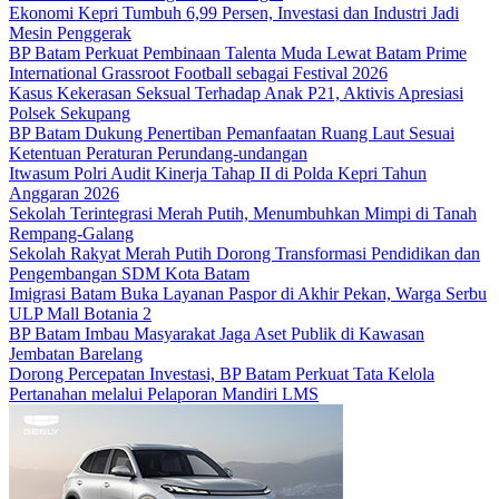
Ekonomi Kepri Tumbuh 6,99 Persen, Investasi dan Industri Jadi
Mesin Penggerak
BP Batam Perkuat Pembinaan Talenta Muda Lewat Batam Prime
International Grassroot Football sebagai Festival 2026
Kasus Kekerasan Seksual Terhadap Anak P21, Aktivis Apresiasi
Polsek Sekupang
BP Batam Dukung Penertiban Pemanfaatan Ruang Laut Sesuai
Ketentuan Peraturan Perundang-undangan
Itwasum Polri Audit Kinerja Tahap II di Polda Kepri Tahun
Anggaran 2026
Sekolah Terintegrasi Merah Putih, Menumbuhkan Mimpi di Tanah
Rempang-Galang
Sekolah Rakyat Merah Putih Dorong Transformasi Pendidikan dan
Pengembangan SDM Kota Batam
Imigrasi Batam Buka Layanan Paspor di Akhir Pekan, Warga Serbu
ULP Mall Botania 2
BP Batam Imbau Masyarakat Jaga Aset Publik di Kawasan
Jembatan Barelang
Dorong Percepatan Investasi, BP Batam Perkuat Tata Kelola
Pertanahan melalui Pelaporan Mandiri LMS