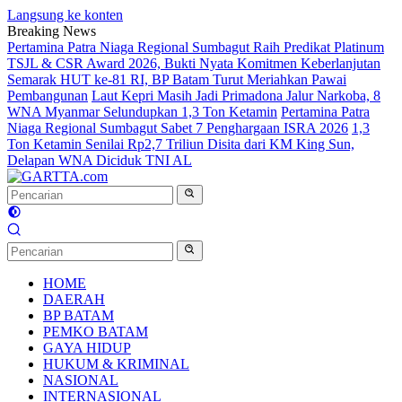
Langsung ke konten
Breaking News
Pertamina Patra Niaga Regional Sumbagut Raih Predikat Platinum
TSJL & CSR Award 2026, Bukti Nyata Komitmen Keberlanjutan
Semarak HUT ke-81 RI, BP Batam Turut Meriahkan Pawai
Pembangunan
Laut Kepri Masih Jadi Primadona Jalur Narkoba, 8
WNA Myanmar Selundupkan 1,3 Ton Ketamin
Pertamina Patra
Niaga Regional Sumbagut Sabet 7 Penghargaan ISRA 2026
1,3
Ton Ketamin Senilai Rp2,7 Triliun Disita dari KM King Sun,
Delapan WNA Diciduk TNI AL
HOME
DAERAH
BP BATAM
PEMKO BATAM
GAYA HIDUP
HUKUM & KRIMINAL
NASIONAL
INTERNASIONAL