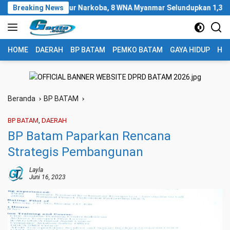
Langsung
madona Jalur Narkoba, 8 WNA Myanmar Selundupkan 1,3 Ton Ketami
Breaking News
ke
konten
HOME
DAERAH
BP BATAM
PEMKO BATAM
GAYA HIDUP
HUK
Beranda
BP BATAM
BP BATAM
,
DAERAH
BP Batam Paparkan Rencana
Strategis Pembangunan
Layla
Juni 16, 2023