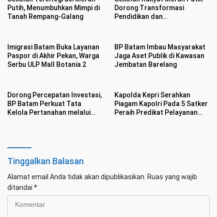
Putih, Menumbuhkan Mimpi di
Dorong Transformasi
Tanah Rempang-Galang
Pendidikan dan
Pengembangan SDM Kota
Batam
Imigrasi Batam Buka Layanan
BP Batam Imbau Masyarakat
Paspor di Akhir Pekan, Warga
Jaga Aset Publik di Kawasan
Serbu ULP Mall Botania 2
Jembatan Barelang
Dorong Percepatan Investasi,
Kapolda Kepri Serahkan
BP Batam Perkuat Tata
Piagam Kapolri Pada 5 Satker
Kelola Pertanahan melalui
Peraih Predikat Pelayanan
Pelaporan Mandiri LMS
Prima
Tinggalkan Balasan
Alamat email Anda tidak akan dipublikasikan.
Ruas yang wajib
ditandai
*