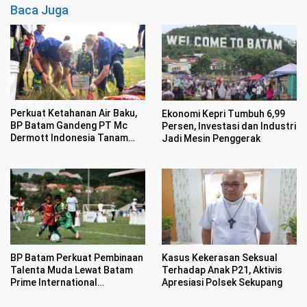
Baca Juga
Perkuat Ketahanan Air Baku,
Ekonomi Kepri Tumbuh 6,99
BP Batam Gandeng PT Mc
Persen, Investasi dan Industri
Dermott Indonesia Tanam
Jadi Mesin Penggerak
Mangrove di Nongsa
BP Batam Perkuat Pembinaan
Kasus Kekerasan Seksual
Talenta Muda Lewat Batam
Terhadap Anak P21, Aktivis
Prime International
Apresiasi Polsek Sekupang
Grassroot Football sebagai
Festival 2026