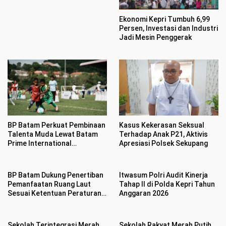
Ekonomi Kepri Tumbuh 6,99
Persen, Investasi dan Industri
Jadi Mesin Penggerak
BP Batam Perkuat Pembinaan
Kasus Kekerasan Seksual
Talenta Muda Lewat Batam
Terhadap Anak P21, Aktivis
Prime International
Apresiasi Polsek Sekupang
Grassroot Football sebagai
Festival 2026
BP Batam Dukung Penertiban
Itwasum Polri Audit Kinerja
Pemanfaatan Ruang Laut
Tahap II di Polda Kepri Tahun
Sesuai Ketentuan Peraturan
Anggaran 2026
Perundang-undangan
Sekolah Terintegrasi Merah
Sekolah Rakyat Merah Putih