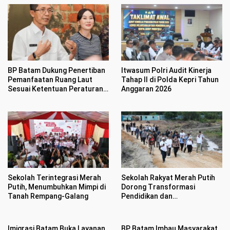
BP Batam Dukung Penertiban
Itwasum Polri Audit Kinerja
Pemanfaatan Ruang Laut
Tahap II di Polda Kepri Tahun
Sesuai Ketentuan Peraturan
Anggaran 2026
Perundang-undangan
Sekolah Terintegrasi Merah
Sekolah Rakyat Merah Putih
Putih, Menumbuhkan Mimpi di
Dorong Transformasi
Tanah Rempang-Galang
Pendidikan dan
Pengembangan SDM Kota
Batam
Imigrasi Batam Buka Layanan
BP Batam Imbau Masyarakat