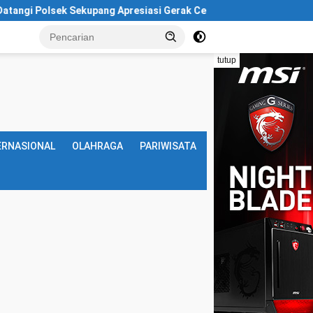
olsek Sekupang Apresiasi Gerak Cepat Kasus Perampasan Motor
tutup
ERNASIONAL
OLAHRAGA
PARIWISATA