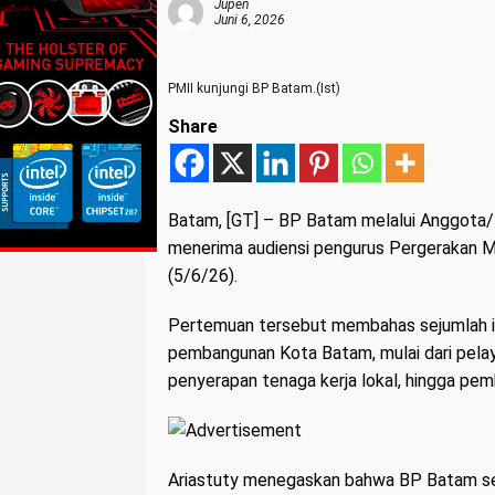
Jupen
Juni 6, 2026
PMII kunjungi BP Batam.(Ist)
Share
Batam, [GT] – BP Batam melalui Anggota/D
menerima audiensi pengurus Pergerakan M
(5/6/26).
Pertemuan tersebut membahas sejumlah is
pembangunan Kota Batam, mulai dari pelaya
penyerapan tenaga kerja lokal, hingga pem
Ariastuty menegaskan bahwa BP Batam se