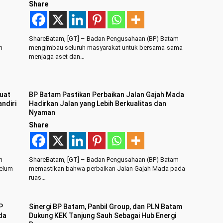
Share
ShareBatam, [GT] – Badan Pengusahaan (BP) Batam
m
mengimbau seluruh masyarakat untuk bersama-sama
menjaga aset dan…
uat
BP Batam Pastikan Perbaikan Jalan Gajah Mada
ndiri
Hadirkan Jalan yang Lebih Berkualitas dan
Nyaman
Share
m
ShareBatam, [GT] – Badan Pengusahaan (BP) Batam
belum
memastikan bahwa perbaikan Jalan Gajah Mada pada
ruas…
P
Sinergi BP Batam, Panbil Group, dan PLN Batam
da
Dukung KEK Tanjung Sauh Sebagai Hub Energi