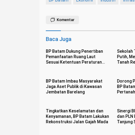
Komentar
Baca Juga
BP Batam Dukung Penertiban
Sekolah 
Pemanfaatan Ruang Laut
Putih, M
Sesuai Ketentuan Peraturan
Tanah R
Perundang-undangan
BP Batam Imbau Masyarakat
Dorong P
Jaga Aset Publik di Kawasan
BP Batam
Jembatan Barelang
Pertanah
Mandiri 
Tingkatkan Keselamatan dan
Sinergi B
Kenyamanan, BP Batam Lakukan
dan PLN 
Rekonstruksi Jalan Gajah Mada
Tanjung 
Energi B