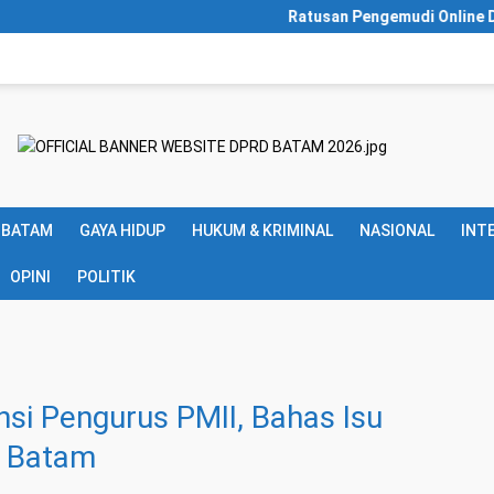
Ratusan Pengemudi Online Datangi P
 BATAM
GAYA HIDUP
HUKUM & KRIMINAL
NASIONAL
INT
OPINI
POLITIK
si Pengurus PMII, Bahas Isu
n Batam