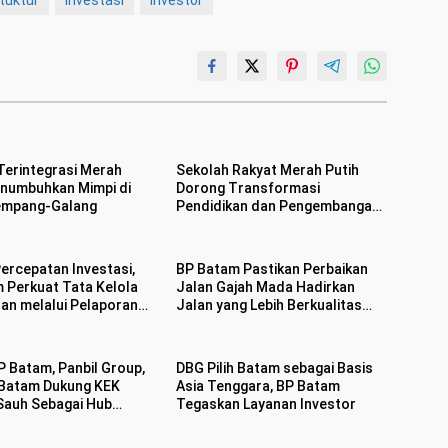
Terintegrasi Merah
Sekolah Rakyat Merah Putih
enumbuhkan Mimpi di
Dorong Transformasi
empang-Galang
Pendidikan dan Pengembangan
SDM Kota Batam
ercepatan Investasi,
BP Batam Pastikan Perbaikan
 Perkuat Tata Kelola
Jalan Gajah Mada Hadirkan
an melalui Pelaporan
Jalan yang Lebih Berkualitas
LMS
dan Nyaman
P Batam, Panbil Group,
DBG Pilih Batam sebagai Basis
Batam Dukung KEK
Asia Tenggara, BP Batam
Sauh Sebagai Hub
Tegaskan Layanan Investor
aru