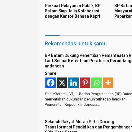
Perkuat Pelayanan Publik, BP
BP Batam
Batam Siap Jalin Kolaborasi
Masyarak
dengan Kantor Bahasa Kepri
Paparka
Sekolah 
Rekomendasi untuk kamu
BP Batam Dukung Penertiban Pemanfaatan 
Laut Sesuai Ketentuan Peraturan Perundang
undangan
Share
ShareBatam, [GT] – Badan Pengusahaan (BP) Bata
menyatakan dukungan penuh terhadap langkah
Pemerintah Republik Indonesia…
Sekolah Rakyat Merah Putih Dorong
Transformasi Pendidikan dan Pengembanga