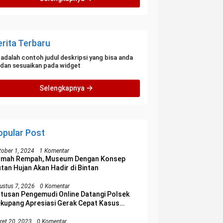
erita Terbaru
i adalah contoh judul deskripsi yang bisa anda
i dan sesuaikan pada widget
Selengkapnya
opular Post
tober 1, 2024
1 Komentar
umah Rempah, Museum Dengan Konsep
tan Hujan Akan Hadir di Bintan
ustus 7, 2026
0 Komentar
tusan Pengemudi Online Datangi Polsek
kupang Apresiasi Gerak Cepat Kasus
erampasan Motor
ret 20, 2023
0 Komentar