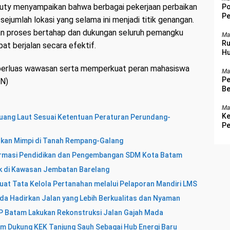
stuty menyampaikan bahwa berbagai pekerjaan perbaikan
Po
Pe
 sejumlah lokasi yang selama ini menjadi titik genangan.
Be
an proses bertahap dan dukungan seluruh pemangku
Ma
Ru
pat berjalan secara efektif.
Hu
emperluas wawasan serta memperkuat peran mahasiswa
Ma
Pe
DN)
Be
Ma
Ke
ang Laut Sesuai Ketentuan Peraturan Perundang-
Pe
hkan Mimpi di Tanah Rempang-Galang
ormasi Pendidikan dan Pengembangan SDM Kota Batam
k di Kawasan Jembatan Barelang
uat Tata Kelola Pertanahan melalui Pelaporan Mandiri LMS
da Hadirkan Jalan yang Lebih Berkualitas dan Nyaman
P Batam Lakukan Rekonstruksi Jalan Gajah Mada
tam Dukung KEK Tanjung Sauh Sebagai Hub Energi Baru