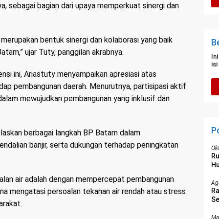
a, sebagai bagian dari upaya memperkuat sinergi dan
 merupakan bentuk sinergi dan kolaborasi yang baik
B
am,” ujar Tuty, panggilan akrabnya.
In
is
si ini, Ariastuty menyampaikan apresiasi atas
dap pembangunan daerah. Menurutnya, partisipasi aktif
dalam mewujudkan pembangunan yang inklusif dan
P
elaskan berbagai langkah BP Batam dalam
ndalian banjir, serta dukungan terhadap peningkatan
Ok
R
Hu
oalan air adalah dengan mempercepat pembangunan
Ag
 guna mengatasi persoalan tekanan air rendah atau stress
Ra
Se
arakat.
P
Ma