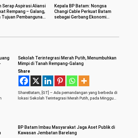
 Serap Aspirasi Aliansi
Kepala BP Batam: Nongsa
at Rempang – Galang,
Changi Cable Perkuat Batam
n Tujuan Pembangunan
sebagai Gerbang Ekonomi
Rakyat Merah Putih
Digital Indonesia
Ruang
Sekolah Terintegrasi Merah Putih, Menumbuhkan
-
Mimpi di Tanah Rempang-Galang
Share
ShareBatam, [GT] – Ada pemandangan yang berbeda di
m
lokasi Sekolah Terintegrasi Merah Putih, pada Minggu…
BP Batam Imbau Masyarakat Jaga Aset Publik di
n
Kawasan Jembatan Barelang