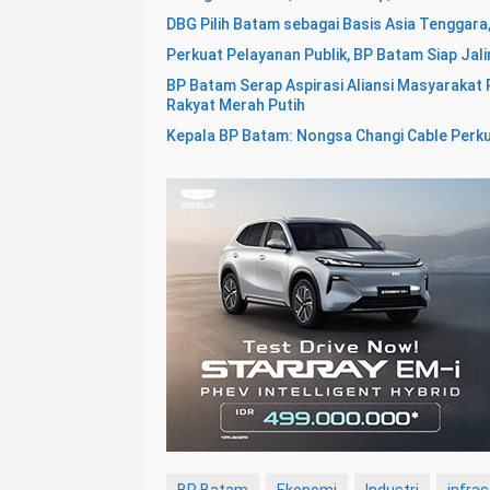
DBG Pilih Batam sebagai Basis Asia Tenggar
Perkuat Pelayanan Publik, BP Batam Siap Jal
BP Batam Serap Aspirasi Aliansi Masyaraka
Rakyat Merah Putih
Kepala BP Batam: Nongsa Changi Cable Perku
BP Batam
Ekonomi
Industri
infras