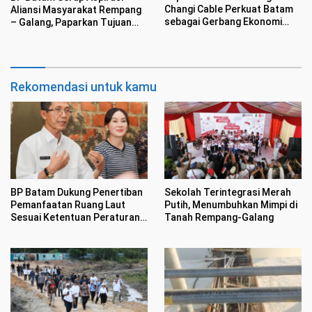
Changi Cable Perkuat Batam
Aliansi Masyarakat Rempang
sebagai Gerbang Ekonomi
– Galang, Paparkan Tujuan
Digital Indonesia
Pembangunan Sekolah Rakyat
Merah Putih
Rekomendasi untuk kamu
BP Batam Dukung Penertiban
Sekolah Terintegrasi Merah
Pemanfaatan Ruang Laut
Putih, Menumbuhkan Mimpi di
Sesuai Ketentuan Peraturan
Tanah Rempang-Galang
Perundang-undangan