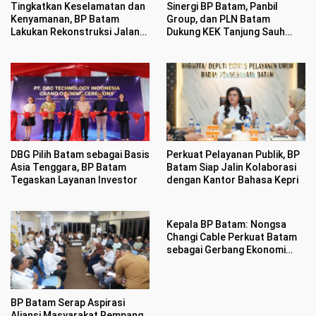
Tingkatkan Keselamatan dan
Sinergi BP Batam, Panbil
Kenyamanan, BP Batam
Group, dan PLN Batam
Lakukan Rekonstruksi Jalan
Dukung KEK Tanjung Sauh
Gajah Mada
Sebagai Hub Energi Baru
DBG Pilih Batam sebagai Basis
Perkuat Pelayanan Publik, BP
Asia Tenggara, BP Batam
Batam Siap Jalin Kolaborasi
Tegaskan Layanan Investor
dengan Kantor Bahasa Kepri
Kepala BP Batam: Nongsa
Changi Cable Perkuat Batam
sebagai Gerbang Ekonomi
Digital Indonesia
BP Batam Serap Aspirasi
Aliansi Masyarakat Rempang