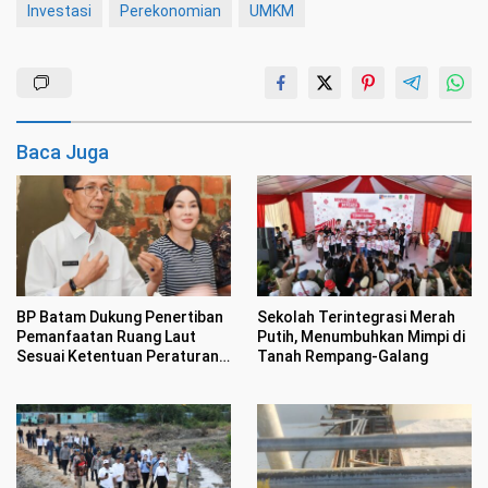
Investasi
Perekonomian
UMKM
Baca Juga
BP Batam Dukung Penertiban
Sekolah Terintegrasi Merah
Pemanfaatan Ruang Laut
Putih, Menumbuhkan Mimpi di
Sesuai Ketentuan Peraturan
Tanah Rempang-Galang
Perundang-undangan