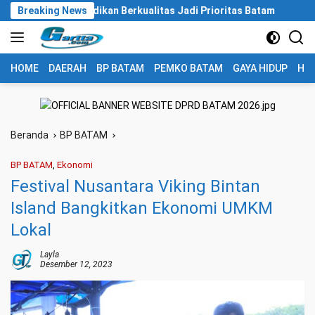
Langsung
Pendidikan Berkualitas Jadi Prioritas Batam
Breaking News
BP Batam Du
ke
konten
HOME
DAERAH
BP BATAM
PEMKO BATAM
GAYA HIDUP
HUK
Beranda
BP BATAM
BP BATAM
,
Ekonomi
Festival Nusantara Viking Bintan
Island Bangkitkan Ekonomi UMKM
Lokal
Layla
Desember 12, 2023