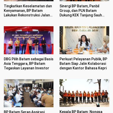
Tingkatkan Keselamatan dan
Sinergi BP Batam, Panbil
Kenyamanan, BP Batam
Group, dan PLN Batam
Lakukan Rekonstruksi Jalan
Dukung KEK Tanjung Sauh
Gajah Mada
Sebagai Hub Energi Baru
DBG Pilih Batam sebagai Basis
Perkuat Pelayanan Publik, BP
Asia Tenggara, BP Batam
Batam Siap Jalin Kolaborasi
Tegaskan Layanan Investor
dengan Kantor Bahasa Kepri
Kepala BP Batam: Nongsa
BP Batam Serap Aspirasi