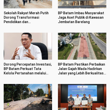
Sekolah Rakyat Merah Putih
BP Batam Imbau Masyarakat
Dorong Transformasi
Jaga Aset Publik di Kawasan
Pendidikan dan
Jembatan Barelang
Pengembangan SDM Kota
Batam
Dorong Percepatan Investasi,
BP Batam Pastikan Perbaikan
BP Batam Perkuat Tata
Jalan Gajah Mada Hadirkan
Kelola Pertanahan melalui
Jalan yang Lebih Berkualitas
Pelaporan Mandiri LMS
dan Nyaman