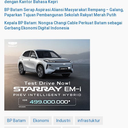
dengan Kantor Bahasa Kepri
BP Batam Serap Aspirasi Aliansi Masyarakat Rempang – Galang,
Paparkan Tujuan Pembangunan Sekolah Rakyat Merah Putih
Kepala BP Batam: Nongsa Changi Cable Perkuat Batam sebagai
Gerbang Ekonomi Digital Indonesia
BP Batam
Ekonomi
Industri
infrastuktur