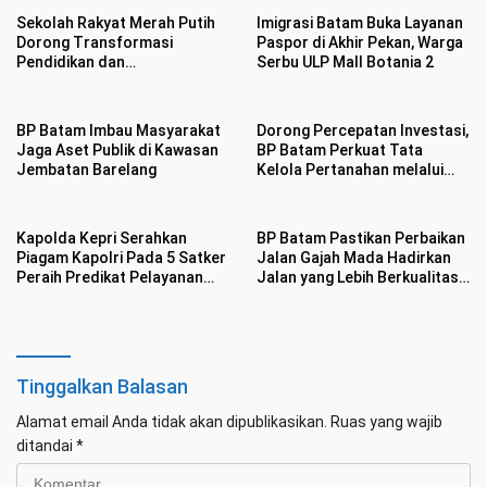
Sekolah Rakyat Merah Putih
Imigrasi Batam Buka Layanan
Dorong Transformasi
Paspor di Akhir Pekan, Warga
Pendidikan dan
Serbu ULP Mall Botania 2
Pengembangan SDM Kota
Batam
BP Batam Imbau Masyarakat
Dorong Percepatan Investasi,
Jaga Aset Publik di Kawasan
BP Batam Perkuat Tata
Jembatan Barelang
Kelola Pertanahan melalui
Pelaporan Mandiri LMS
Kapolda Kepri Serahkan
BP Batam Pastikan Perbaikan
Piagam Kapolri Pada 5 Satker
Jalan Gajah Mada Hadirkan
Peraih Predikat Pelayanan
Jalan yang Lebih Berkualitas
Prima
dan Nyaman
Tinggalkan Balasan
Alamat email Anda tidak akan dipublikasikan.
Ruas yang wajib
ditandai
*