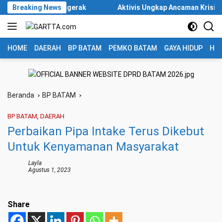
Langsung
di Mesin Penggerak
Breaking News
Aktivis Ungkap Ancaman Krisis Air di 
ke
konten
HOME
DAERAH
BP BATAM
PEMKO BATAM
GAYA HIDUP
HUK
Beranda
BP BATAM
BP BATAM
,
DAERAH
Perbaikan Pipa Intake Terus Dikebut
Untuk Kenyamanan Masyarakat
Layla
Agustus 1, 2023
Share