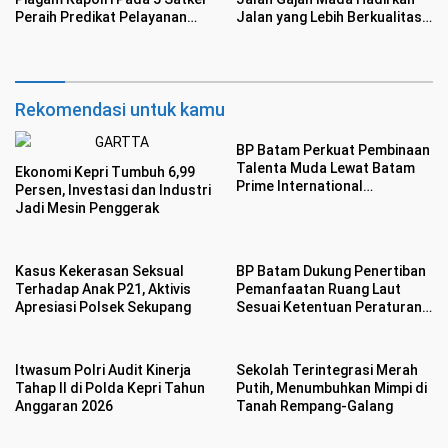
Peraih Predikat Pelayanan
Jalan yang Lebih Berkualitas
Prima
dan Nyaman
Rekomendasi untuk kamu
BP Batam Perkuat Pembinaan
Talenta Muda Lewat Batam
Ekonomi Kepri Tumbuh 6,99
Prime International
Persen, Investasi dan Industri
Grassroot Football sebagai
Jadi Mesin Penggerak
Festival 2026
Kasus Kekerasan Seksual
BP Batam Dukung Penertiban
Terhadap Anak P21, Aktivis
Pemanfaatan Ruang Laut
Apresiasi Polsek Sekupang
Sesuai Ketentuan Peraturan
Perundang-undangan
Itwasum Polri Audit Kinerja
Sekolah Terintegrasi Merah
Tahap II di Polda Kepri Tahun
Putih, Menumbuhkan Mimpi di
Anggaran 2026
Tanah Rempang-Galang