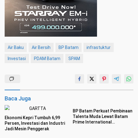
Air Baku
Air Bersih
BP Batam
infrastuktur
Investasi
PDAM Batam
SPAM
Baca Juga
BP Batam Perkuat Pembinaan
Talenta Muda Lewat Batam
Ekonomi Kepri Tumbuh 6,99
Prime International
Persen, Investasi dan Industri
Grassroot Football sebagai
Jadi Mesin Penggerak
Festival 2026