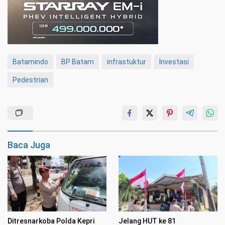
Batamindo
BP Batam
infrastuktur
Investasi
Pedestrian
Baca Juga
Ditresnarkoba Polda Kepri
Jelang HUT ke 81