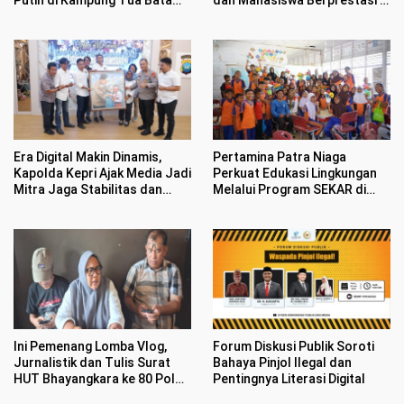
Bikin Haru Warga
HUT Bhayangkara ke 80
Era Digital Makin Dinamis,
Pertamina Patra Niaga
Kapolda Kepri Ajak Media Jadi
Perkuat Edukasi Lingkungan
Mitra Jaga Stabilitas dan
Melalui Program SEKAR di
Kondusifitas
Kawasan Pesisir Medan
Ini Pemenang Lomba Vlog,
Forum Diskusi Publik Soroti
Jurnalistik dan Tulis Surat
Bahaya Pinjol Ilegal dan
HUT Bhayangkara ke 80 Polda
Pentingnya Literasi Digital
Kepri dan IJTI