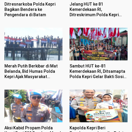
Ditresnarkoba Polda Kepri
Jelang HUT ke 81
Bagikan Bendera ke
Kemerdekaan RI,
Pengendara di Batam
Ditreskrimum Polda Kepri
Datangi Warga Bagikan
Bendera Merah Putih dan
Bansos
Merah Putih Berkibar di Mat
Sambut HUT ke-81
Belanda, Bid Humas Polda
Kemerdekaan RI, Ditsamapta
Kepri Ajak Masyarakat
Polda Kepri Gelar Bakti Sosial
Semarakan HUT ke 81
dan Bagikan 100 Bendera
Kemerdekaan RI
Merah Putih
Aksi Kabid Propam Polda
Kapolda Kepri Beri