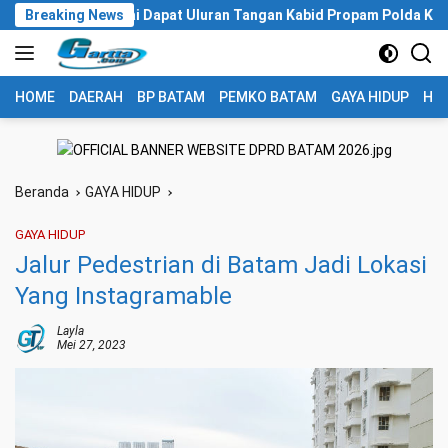
Langsung
ecah Usai Dapat Uluran Tangan Kabid Propam Polda Kepri
Breaking News
ke
konten
HOME
DAERAH
BP BATAM
PEMKO BATAM
GAYA HIDUP
HUK
Beranda
GAYA HIDUP
GAYA HIDUP
Jalur Pedestrian di Batam Jadi Lokasi
Yang Instagramable
Layla
Mei 27, 2023