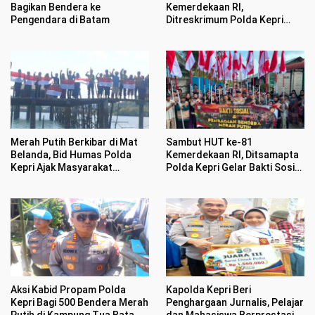
Bagikan Bendera ke
Kemerdekaan RI,
Pengendara di Batam
Ditreskrimum Polda Kepri
Datangi Warga Bagikan
Bendera Merah Putih dan
Bansos
Merah Putih Berkibar di Mat
Sambut HUT ke-81
Belanda, Bid Humas Polda
Kemerdekaan RI, Ditsamapta
Kepri Ajak Masyarakat
Polda Kepri Gelar Bakti Sosial
Semarakan HUT ke 81
dan Bagikan 100 Bendera
Kemerdekaan RI
Merah Putih
Aksi Kabid Propam Polda
Kapolda Kepri Beri
Kepri Bagi 500 Bendera Merah
Penghargaan Jurnalis, Pelajar
Putih di Kampung Tua Batam
dan Mahasiswa Berprestasi di