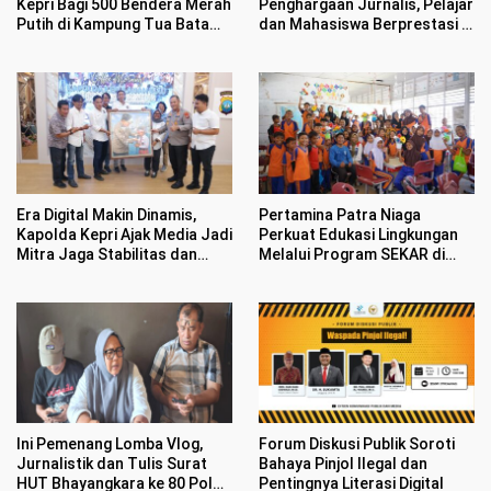
Kepri Bagi 500 Bendera Merah
Penghargaan Jurnalis, Pelajar
Putih di Kampung Tua Batam
dan Mahasiswa Berprestasi di
Bikin Haru Warga
HUT Bhayangkara ke 80
Era Digital Makin Dinamis,
Pertamina Patra Niaga
Kapolda Kepri Ajak Media Jadi
Perkuat Edukasi Lingkungan
Mitra Jaga Stabilitas dan
Melalui Program SEKAR di
Kondusifitas
Kawasan Pesisir Medan
Ini Pemenang Lomba Vlog,
Forum Diskusi Publik Soroti
Jurnalistik dan Tulis Surat
Bahaya Pinjol Ilegal dan
HUT Bhayangkara ke 80 Polda
Pentingnya Literasi Digital