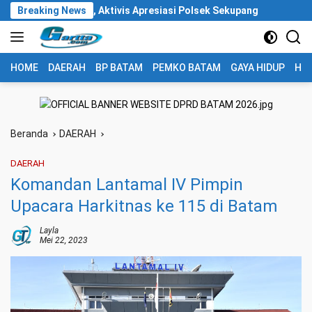
Langsung
 P21, Aktivis Apresiasi Polsek Sekupang
Breaking News
Ratusan Pengemu
ke
konten
HOME
DAERAH
BP BATAM
PEMKO BATAM
GAYA HIDUP
HUK
Beranda
DAERAH
DAERAH
Komandan Lantamal IV Pimpin
Upacara Harkitnas ke 115 di Batam
Layla
Mei 22, 2023