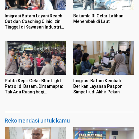
Imigrasi Batam Layani Reach
Bakamla RI Gelar Latihan
Out dan Coaching Clinic Izin
Menembak di Laut
Tinggal di Kawasan Industri
Tunas Prima
Polda Kepri Gelar Blue Light
Imigrasi Batam Kembali
Patrol di Batam, Dirsamapta:
Berikan Layanan Paspor
Tak Ada Ruang bagi
Simpatik di Akhir Pekan
Premanisme
Rekomendasi untuk kamu