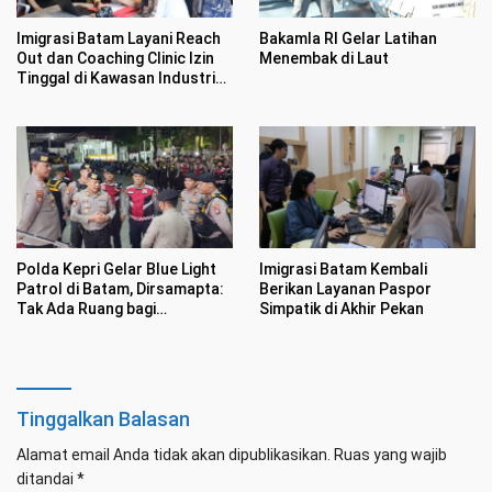
Imigrasi Batam Layani Reach
Bakamla RI Gelar Latihan
Out dan Coaching Clinic Izin
Menembak di Laut
Tinggal di Kawasan Industri
Tunas Prima
Polda Kepri Gelar Blue Light
Imigrasi Batam Kembali
Patrol di Batam, Dirsamapta:
Berikan Layanan Paspor
Tak Ada Ruang bagi
Simpatik di Akhir Pekan
Premanisme
Tinggalkan Balasan
Alamat email Anda tidak akan dipublikasikan.
Ruas yang wajib
ditandai
*