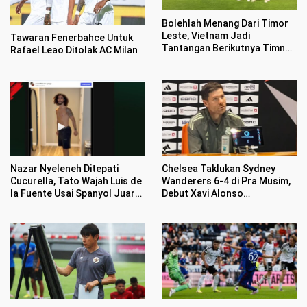
Bolehlah Menang Dari Timor
Leste, Vietnam Jadi
Tawaran Fenerbahce Untuk
Tantangan Berikutnya Timnas
Rafael Leao Ditolak AC Milan
Indonesia
Nazar Nyeleneh Ditepati
Chelsea Taklukan Sydney
Cucurella, Tato Wajah Luis de
Wanderers 6-4 di Pra Musim,
la Fuente Usai Spanyol Juara
Debut Xavi Alonso
Piala Dunia 2026
Menggairahkan