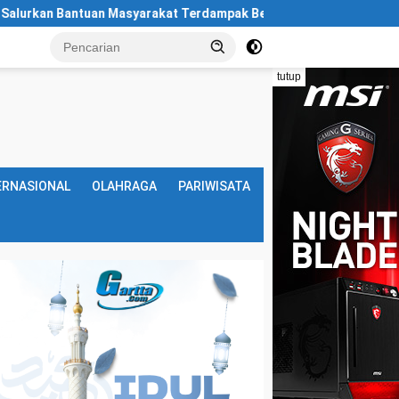
 Masyarakat Terdampak Bencana Banjir di Sumatera Barat
tutup
ERNASIONAL
OLAHRAGA
PARIWISATA