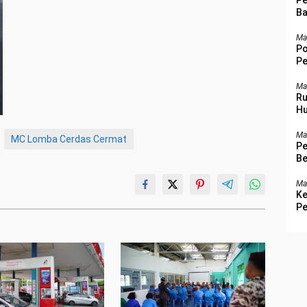
Pe
Ba
Ba
Ma
Po
Pe
Be
Ma
Ru
Hu
Ma
MC Lomba Cerdas Cermat
Pe
Be
Ma
Ke
Pe