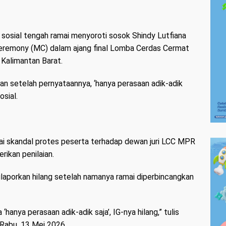
a sosial tengah ramai menyoroti sosok Shindy Lutfiana
eremony (MC) dalam ajang final Lomba Cerdas Cermat
 Kalimantan Barat.
n setelah pernyataannya, ‘hanya perasaan adik-adik
osial.
mai skandal protes peserta terhadap dewan juri LCC MPR
ikan penilaian.
ilaporkan hilang setelah namanya ramai diperbincangkan
anya perasaan adik-adik saja’, IG-nya hilang,” tulis
Rabu, 13 Mei 2026.