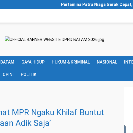
Pertamina Patra Niaga Gerak Cepat, Salurkan Bantuan
 BATAM
GAYA HIDUP
HUKUM & KRIMINAL
NASIONAL
INT
OPINI
POLITIK
t MPR Ngaku Khilaf Buntut
an Adik Saja’