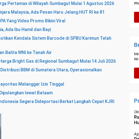
mu
rga Pertamax di Wilayah Sumbagut Mulai 1 Agustus 2026
njara Malaysia, Ada Pesan Haru Jelang HUT RI ke 81
A Yang Video Promo Bikini Viral
a, Ada Ibu Hamil dan Bayi
stikan Kendala Sistem Barcode di SPBU Karimun Telah
B
n Balita WNI ke Tanah Air
In
is
arga Bright Gas di Regional Sumbagut Mulai 14 Juli 2026
Distribusi BBM di Sumatera Utara, Operasionalkan
ayoritas Melanggar Izin Tinggal
 Dipulangkan lewat Bataam
P
Indonesia Segera Dideportasi Berkat Langkah Cepat KJRI
Ok
R
Hu
Ag