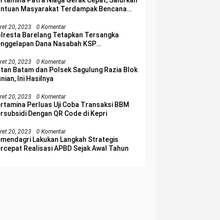
rtamina Patra Niaga Gerak Cepat, Salurkan
ntuan Masyarakat Terdampak Bencana
njir di Sumatera Barat
ret 20, 2023
0 Komentar
lresta Barelang Tetapkan Tersangka
nggelapan Dana Nasabah KSP
lakangpadang
ret 20, 2023
0 Komentar
tan Batam dan Polsek Sagulung Razia Blok
nian, Ini Hasilnya
ret 20, 2023
0 Komentar
rtamina Perluas Uji Coba Transaksi BBM
rsubsidi Dengan QR Code di Kepri
ret 20, 2023
0 Komentar
mendagri Lakukan Langkah Strategis
rcepat Realisasi APBD Sejak Awal Tahun