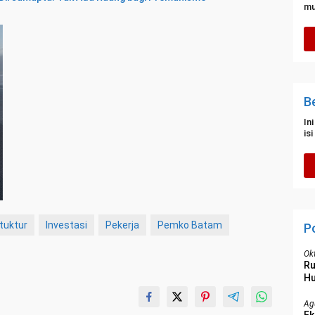
mu
B
In
is
tuktur
Investasi
Pekerja
Pemko Batam
P
Ok
R
Hu
Ag