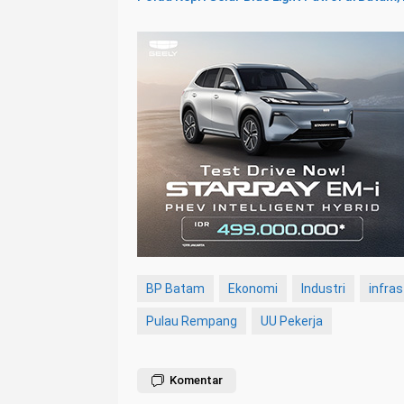
BP Batam
Ekonomi
Industri
infras
Pulau Rempang
UU Pekerja
Komentar