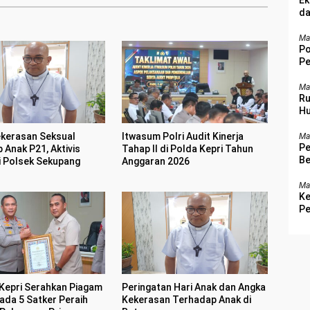
Ek
da
Ma
Po
Pe
Be
Ma
Ru
Hu
kerasan Seksual
Itwasum Polri Audit Kinerja
Ma
Pe
 Anak P21, Aktivis
Tahap II di Polda Kepri Tahun
Be
i Polsek Sekupang
Anggaran 2026
Ma
Ke
Pe
Kepri Serahkan Piagam
Peringatan Hari Anak dan Angka
ada 5 Satker Peraih
Kekerasan Terhadap Anak di