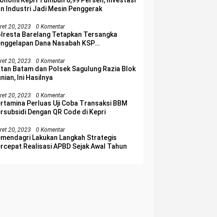
onomi Kepri Tumbuh 6,99 Persen, Investasi
n Industri Jadi Mesin Penggerak
ret 20, 2023
0 Komentar
lresta Barelang Tetapkan Tersangka
nggelapan Dana Nasabah KSP
lakangpadang
ret 20, 2023
0 Komentar
tan Batam dan Polsek Sagulung Razia Blok
nian, Ini Hasilnya
ret 20, 2023
0 Komentar
rtamina Perluas Uji Coba Transaksi BBM
rsubsidi Dengan QR Code di Kepri
ret 20, 2023
0 Komentar
mendagri Lakukan Langkah Strategis
rcepat Realisasi APBD Sejak Awal Tahun