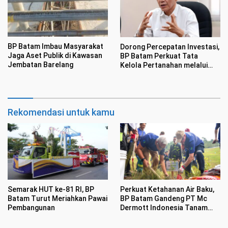
BP Batam Imbau Masyarakat
Dorong Percepatan Investasi,
Jaga Aset Publik di Kawasan
BP Batam Perkuat Tata
Jembatan Barelang
Kelola Pertanahan melalui
Pelaporan Mandiri LMS
Rekomendasi untuk kamu
Semarak HUT ke-81 RI, BP
Perkuat Ketahanan Air Baku,
Batam Turut Meriahkan Pawai
BP Batam Gandeng PT Mc
Pembangunan
Dermott Indonesia Tanam
Mangrove di Nongsa