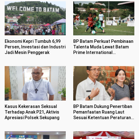
Ekonomi Kepri Tumbuh 6,99
BP Batam Perkuat Pembinaan
Persen, Investasi dan Industri
Talenta Muda Lewat Batam
Jadi Mesin Penggerak
Prime International
Grassroot Football sebagai
Festival 2026
Kasus Kekerasan Seksual
BP Batam Dukung Penertiban
Terhadap Anak P21, Aktivis
Pemanfaatan Ruang Laut
Apresiasi Polsek Sekupang
Sesuai Ketentuan Peraturan
Perundang-undangan