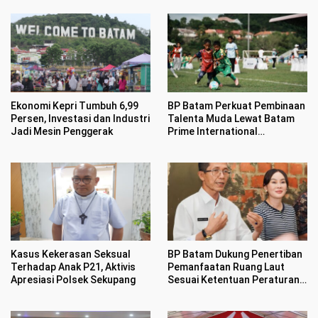
Ekonomi Kepri Tumbuh 6,99
BP Batam Perkuat Pembinaan
Persen, Investasi dan Industri
Talenta Muda Lewat Batam
Jadi Mesin Penggerak
Prime International
Grassroot Football sebagai
Festival 2026
Kasus Kekerasan Seksual
BP Batam Dukung Penertiban
Terhadap Anak P21, Aktivis
Pemanfaatan Ruang Laut
Apresiasi Polsek Sekupang
Sesuai Ketentuan Peraturan
Perundang-undangan