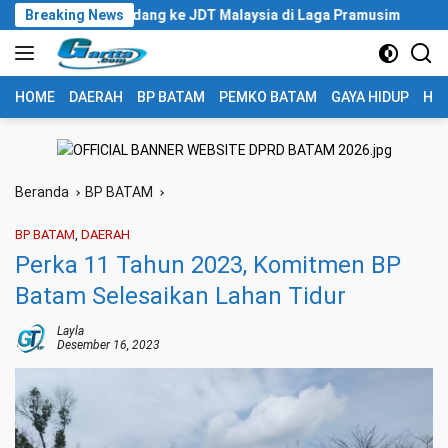
Langsung
aat Tandang ke JDT Malaysia di Laga Pramusim
Breaking News
Pertamina 
ke
konten
HOME
DAERAH
BP BATAM
PEMKO BATAM
GAYA HIDUP
HUK
Beranda
BP BATAM
BP BATAM
,
DAERAH
Perka 11 Tahun 2023, Komitmen BP
Batam Selesaikan Lahan Tidur
Layla
Desember 16, 2023