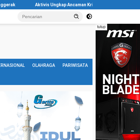
Ungkap Ancaman Krisis Air di Batam Makin Nyata, Bendungan Nongs
tutup
ERNASIONAL
OLAHRAGA
PARIWISATA