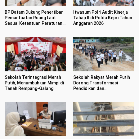
BP Batam Dukung Penertiban
Itwasum Polri Audit Kinerja
Pemanfaatan Ruang Laut
Tahap II di Polda Kepri Tahun
Sesuai Ketentuan Peraturan
Anggaran 2026
Perundang-undangan
Sekolah Terintegrasi Merah
Sekolah Rakyat Merah Putih
Putih, Menumbuhkan Mimpi di
Dorong Transformasi
Tanah Rempang-Galang
Pendidikan dan
Pengembangan SDM Kota
Batam