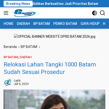
Langsung
u, Pendidikan Berkualitas Jadi Prioritas Batam
Breaking News
BP Batam
ke
konten
HOME
DAERAH
BP BATAM
PEMKO BATAM
GAYA HIDUP
HUK
Beranda
BP BATAM
BP BATAM
,
DAERAH
Relokasi Lahan Tangki 1000 Batam
Sudah Sesuai Prosedur
Layla
Juli 6, 2023