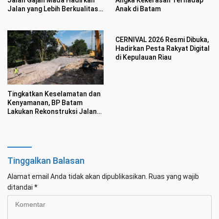
Jalan Gajah Mada Hadirkan
Angka Kekerasan Terhadap
Jalan yang Lebih Berkualitas
Anak di Batam
dan Nyaman
CERNIVAL 2026 Resmi Dibuka,
Hadirkan Pesta Rakyat Digital
di Kepulauan Riau
Tingkatkan Keselamatan dan
Kenyamanan, BP Batam
Lakukan Rekonstruksi Jalan
Gajah Mada
Tinggalkan Balasan
Alamat email Anda tidak akan dipublikasikan.
Ruas yang wajib
ditandai
*