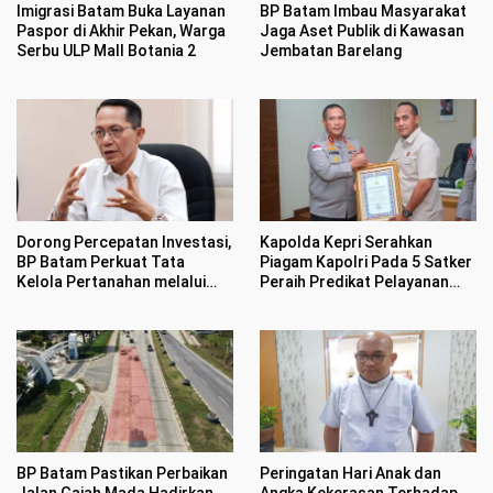
Imigrasi Batam Buka Layanan
BP Batam Imbau Masyarakat
Paspor di Akhir Pekan, Warga
Jaga Aset Publik di Kawasan
Serbu ULP Mall Botania 2
Jembatan Barelang
Dorong Percepatan Investasi,
Kapolda Kepri Serahkan
BP Batam Perkuat Tata
Piagam Kapolri Pada 5 Satker
Kelola Pertanahan melalui
Peraih Predikat Pelayanan
Pelaporan Mandiri LMS
Prima
BP Batam Pastikan Perbaikan
Peringatan Hari Anak dan