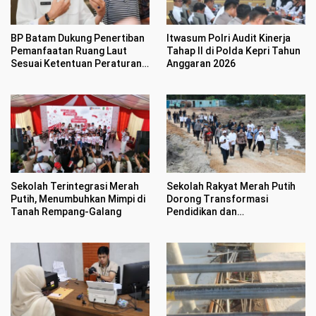
BP Batam Dukung Penertiban
Itwasum Polri Audit Kinerja
Pemanfaatan Ruang Laut
Tahap II di Polda Kepri Tahun
Sesuai Ketentuan Peraturan
Anggaran 2026
Perundang-undangan
Sekolah Terintegrasi Merah
Sekolah Rakyat Merah Putih
Putih, Menumbuhkan Mimpi di
Dorong Transformasi
Tanah Rempang-Galang
Pendidikan dan
Pengembangan SDM Kota
Batam