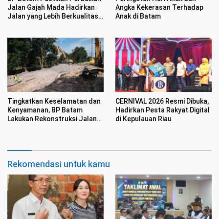
Jalan Gajah Mada Hadirkan
Angka Kekerasan Terhadap
Jalan yang Lebih Berkualitas
Anak di Batam
dan Nyaman
CERNIVAL 2026 Resmi Dibuka,
Tingkatkan Keselamatan dan
Hadirkan Pesta Rakyat Digital
Kenyamanan, BP Batam
di Kepulauan Riau
Lakukan Rekonstruksi Jalan
Gajah Mada
Rekomendasi untuk kamu