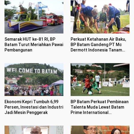
Semarak HUT ke-81 RI, BP
Perkuat Ketahanan Air Baku,
Batam Turut Meriahkan Pawai
BP Batam Gandeng PT Mc
Pembangunan
Dermott Indonesia Tanam
Mangrove di Nongsa
Ekonomi Kepri Tumbuh 6,99
BP Batam Perkuat Pembinaan
Persen, Investasi dan Industri
Talenta Muda Lewat Batam
Jadi Mesin Penggerak
Prime International
Grassroot Football sebagai
Festival 2026