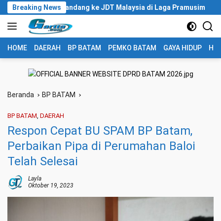
Langsung
-3 Saat Tandang ke JDT Malaysia di Laga Pramusim
Breaking News
Pertam
ke
konten
HOME
DAERAH
BP BATAM
PEMKO BATAM
GAYA HIDUP
HUK
Beranda
BP BATAM
BP BATAM
,
DAERAH
Respon Cepat BU SPAM BP Batam,
Perbaikan Pipa di Perumahan Baloi
Telah Selesai
Layla
Oktober 19, 2023