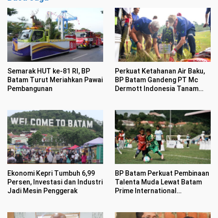
Semarak HUT ke-81 RI, BP
Perkuat Ketahanan Air Baku,
Batam Turut Meriahkan Pawai
BP Batam Gandeng PT Mc
Pembangunan
Dermott Indonesia Tanam
Mangrove di Nongsa
Ekonomi Kepri Tumbuh 6,99
BP Batam Perkuat Pembinaan
Persen, Investasi dan Industri
Talenta Muda Lewat Batam
Jadi Mesin Penggerak
Prime International
Grassroot Football sebagai
Festival 2026