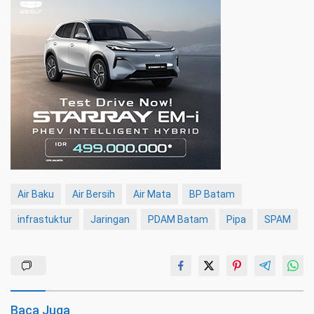
Air Baku
Air Bersih
Air Mata
BP Batam
infrastuktur
Jaringan
PDAM Batam
Pipa
SPAM
Baca Juga