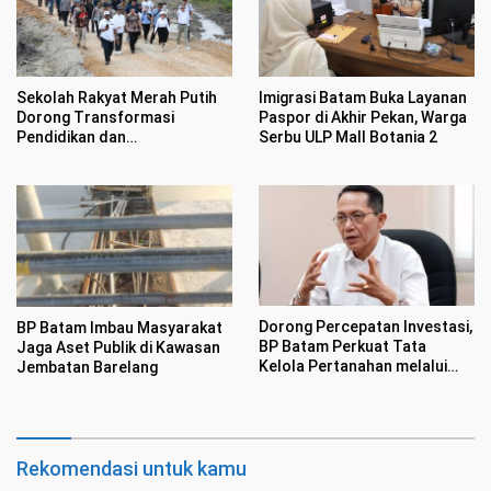
Sekolah Rakyat Merah Putih
Imigrasi Batam Buka Layanan
Dorong Transformasi
Paspor di Akhir Pekan, Warga
Pendidikan dan
Serbu ULP Mall Botania 2
Pengembangan SDM Kota
Batam
Dorong Percepatan Investasi,
BP Batam Imbau Masyarakat
BP Batam Perkuat Tata
Jaga Aset Publik di Kawasan
Kelola Pertanahan melalui
Jembatan Barelang
Pelaporan Mandiri LMS
Rekomendasi untuk kamu