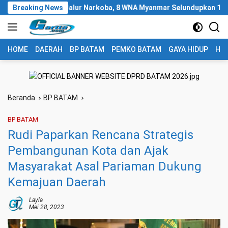
Langsung
madona Jalur Narkoba, 8 WNA Myanmar Selundupkan 1,3 Ton Ketamin
Breaking News
ke
konten
HOME
DAERAH
BP BATAM
PEMKO BATAM
GAYA HIDUP
HUK
Beranda
BP BATAM
BP BATAM
Rudi Paparkan Rencana Strategis
Pembangunan Kota dan Ajak
Masyarakat Asal Pariaman Dukung
Kemajuan Daerah
Layla
Mei 28, 2023