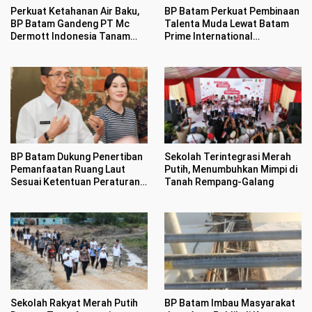
Perkuat Ketahanan Air Baku,
BP Batam Perkuat Pembinaan
BP Batam Gandeng PT Mc
Talenta Muda Lewat Batam
Dermott Indonesia Tanam
Prime International
Mangrove di Nongsa
Grassroot Football sebagai
Festival 2026
BP Batam Dukung Penertiban
Sekolah Terintegrasi Merah
Pemanfaatan Ruang Laut
Putih, Menumbuhkan Mimpi di
Sesuai Ketentuan Peraturan
Tanah Rempang-Galang
Perundang-undangan
Sekolah Rakyat Merah Putih
BP Batam Imbau Masyarakat