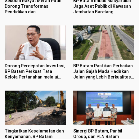
Sekolah Rakyat Merah Putih
BP Batam Imbau Masyarakat
Dorong Transformasi
Jaga Aset Publik di Kawasan
Pendidikan dan
Jembatan Barelang
Pengembangan SDM Kota
Batam
Dorong Percepatan Investasi,
BP Batam Pastikan Perbaikan
BP Batam Perkuat Tata
Jalan Gajah Mada Hadirkan
Kelola Pertanahan melalui
Jalan yang Lebih Berkualitas
Pelaporan Mandiri LMS
dan Nyaman
Tingkatkan Keselamatan dan
Sinergi BP Batam, Panbil
Kenyamanan, BP Batam
Group, dan PLN Batam