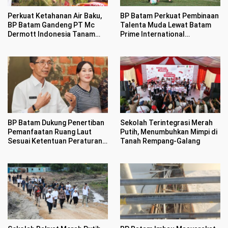
Perkuat Ketahanan Air Baku,
BP Batam Perkuat Pembinaan
BP Batam Gandeng PT Mc
Talenta Muda Lewat Batam
Dermott Indonesia Tanam
Prime International
Mangrove di Nongsa
Grassroot Football sebagai
Festival 2026
BP Batam Dukung Penertiban
Sekolah Terintegrasi Merah
Pemanfaatan Ruang Laut
Putih, Menumbuhkan Mimpi di
Sesuai Ketentuan Peraturan
Tanah Rempang-Galang
Perundang-undangan