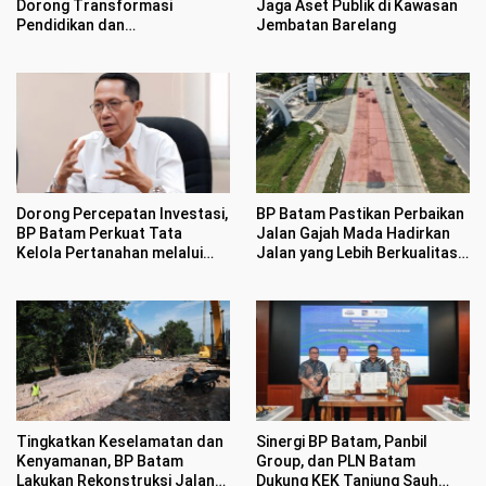
Dorong Transformasi
Jaga Aset Publik di Kawasan
Pendidikan dan
Jembatan Barelang
Pengembangan SDM Kota
Batam
Dorong Percepatan Investasi,
BP Batam Pastikan Perbaikan
BP Batam Perkuat Tata
Jalan Gajah Mada Hadirkan
Kelola Pertanahan melalui
Jalan yang Lebih Berkualitas
Pelaporan Mandiri LMS
dan Nyaman
Tingkatkan Keselamatan dan
Sinergi BP Batam, Panbil
Kenyamanan, BP Batam
Group, dan PLN Batam
Lakukan Rekonstruksi Jalan
Dukung KEK Tanjung Sauh