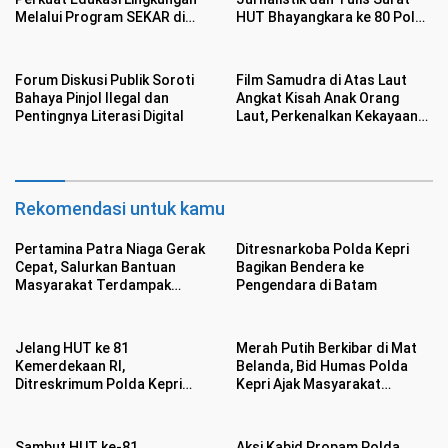
Melalui Program SEKAR di
HUT Bhayangkara ke 80 Polda
Kawasan Pesisir Medan
Kepri dan IJTI
Forum Diskusi Publik Soroti
Film Samudra di Atas Laut
Bahaya Pinjol Ilegal dan
Angkat Kisah Anak Orang
Pentingnya Literasi Digital
Laut, Perkenalkan Kekayaan
Budaya
Rekomendasi untuk kamu
Pertamina Patra Niaga Gerak
Ditresnarkoba Polda Kepri
Cepat, Salurkan Bantuan
Bagikan Bendera ke
Masyarakat Terdampak
Pengendara di Batam
Bencana Banjir di Sumatera
Barat
Jelang HUT ke 81
Merah Putih Berkibar di Mat
Kemerdekaan RI,
Belanda, Bid Humas Polda
Ditreskrimum Polda Kepri
Kepri Ajak Masyarakat
Datangi Warga Bagikan
Semarakan HUT ke 81
Bendera Merah Putih dan
Kemerdekaan RI
Bansos
Sambut HUT ke-81
Aksi Kabid Propam Polda