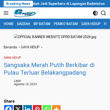
Langsung
da Kepri Berubah Jadi Superhero di Lapangan Badminton
Breaking News
ke
konten
HOME
DAERAH
BP BATAM
PEMKO BATAM
GAYA HIDUP
HUK
Beranda
GAYA HIDUP
GAYA HIDUP
Sangsaka Merah Putih Berkibar di
Pulau Terluar Belakangpadang
Layla
Agustus 10, 2023
Share