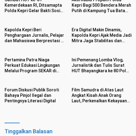
Kemerdekaan RI, Ditsamapta
Kepri Bagi 500 Bendera Merah
Polda Kepri Gelar Bakti Sosial
Putih di Kampung Tua Batam
dan Bagikan 100 Bendera
Bikin Haru Warga
Merah Putih
Kapolda Kepri Beri
Era Digital Makin Dinamis,
Penghargaan Jurnalis, Pelajar
Kapolda Kepri Ajak Media Jadi
dan Mahasiswa Berprestasi di
Mitra Jaga Stabilitas dan
HUT Bhayangkara ke 80
Kondusifitas
Pertamina Patra Niaga
Ini Pemenang Lomba Vlog,
Perkuat Edukasi Lingkungan
Jurnalistik dan Tulis Surat
Melalui Program SEKAR di
HUT Bhayangkara ke 80 Polda
Kawasan Pesisir Medan
Kepri dan IJTI
Forum Diskusi Publik Soroti
Film Samudra di Atas Laut
Bahaya Pinjol Ilegal dan
Angkat Kisah Anak Orang
Pentingnya Literasi Digital
Laut, Perkenalkan Kekayaan
Budaya
Tinggalkan Balasan