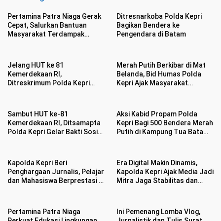
Pertamina Patra Niaga Gerak
Ditresnarkoba Polda Kepri
Cepat, Salurkan Bantuan
Bagikan Bendera ke
Masyarakat Terdampak
Pengendara di Batam
Bencana Banjir di Sumatera
Barat
Jelang HUT ke 81
Merah Putih Berkibar di Mat
Kemerdekaan RI,
Belanda, Bid Humas Polda
Ditreskrimum Polda Kepri
Kepri Ajak Masyarakat
Datangi Warga Bagikan
Semarakan HUT ke 81
Bendera Merah Putih dan
Kemerdekaan RI
Bansos
Sambut HUT ke-81
Aksi Kabid Propam Polda
Kemerdekaan RI, Ditsamapta
Kepri Bagi 500 Bendera Merah
Polda Kepri Gelar Bakti Sosial
Putih di Kampung Tua Batam
dan Bagikan 100 Bendera
Bikin Haru Warga
Merah Putih
Kapolda Kepri Beri
Era Digital Makin Dinamis,
Penghargaan Jurnalis, Pelajar
Kapolda Kepri Ajak Media Jadi
dan Mahasiswa Berprestasi di
Mitra Jaga Stabilitas dan
HUT Bhayangkara ke 80
Kondusifitas
Pertamina Patra Niaga
Ini Pemenang Lomba Vlog,
Perkuat Edukasi Lingkungan
Jurnalistik dan Tulis Surat