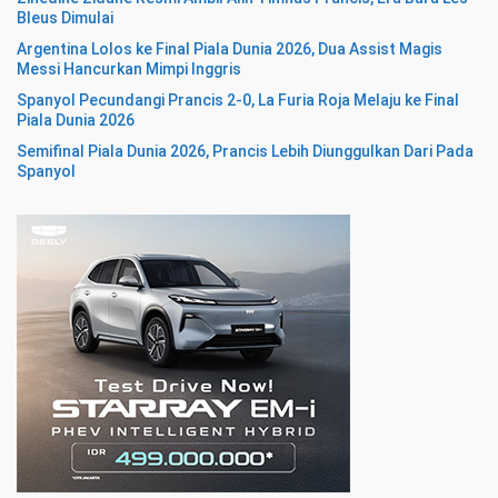
Bleus Dimulai
Argentina Lolos ke Final Piala Dunia 2026, Dua Assist Magis
Messi Hancurkan Mimpi Inggris
Spanyol Pecundangi Prancis 2-0, La Furia Roja Melaju ke Final
Piala Dunia 2026
Semifinal Piala Dunia 2026, Prancis Lebih Diunggulkan Dari Pada
Spanyol