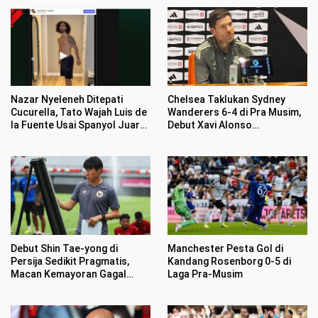
Nazar Nyeleneh Ditepati
Chelsea Taklukan Sydney
Cucurella, Tato Wajah Luis de
Wanderers 6-4 di Pra Musim,
la Fuente Usai Spanyol Juara
Debut Xavi Alonso
Piala Dunia 2026
Menggairahkan
Debut Shin Tae-yong di
Manchester Pesta Gol di
Persija Sedikit Pragmatis,
Kandang Rosenborg 0-5 di
Macan Kemayoran Gagal
Laga Pra-Musim
Mengaum di Publik Persebaya