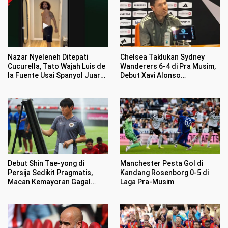
Nazar Nyeleneh Ditepati
Chelsea Taklukan Sydney
Cucurella, Tato Wajah Luis de
Wanderers 6-4 di Pra Musim,
la Fuente Usai Spanyol Juara
Debut Xavi Alonso
Piala Dunia 2026
Menggairahkan
Debut Shin Tae-yong di
Manchester Pesta Gol di
Persija Sedikit Pragmatis,
Kandang Rosenborg 0-5 di
Macan Kemayoran Gagal
Laga Pra-Musim
Mengaum di Publik Persebaya