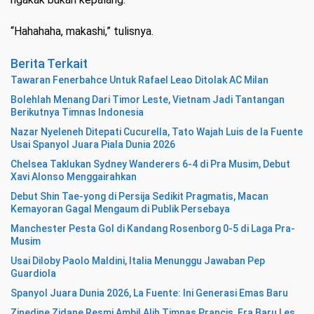
“Hahahaha, makashi,” tulisnya.
Berita Terkait
Tawaran Fenerbahce Untuk Rafael Leao Ditolak AC Milan
Bolehlah Menang Dari Timor Leste, Vietnam Jadi Tantangan
Berikutnya Timnas Indonesia
Nazar Nyeleneh Ditepati Cucurella, Tato Wajah Luis de la Fuente
Usai Spanyol Juara Piala Dunia 2026
Chelsea Taklukan Sydney Wanderers 6-4 di Pra Musim, Debut
Xavi Alonso Menggairahkan
Debut Shin Tae-yong di Persija Sedikit Pragmatis, Macan
Kemayoran Gagal Mengaum di Publik Persebaya
Manchester Pesta Gol di Kandang Rosenborg 0-5 di Laga Pra-
Musim
Usai Diloby Paolo Maldini, Italia Menunggu Jawaban Pep
Guardiola
Spanyol Juara Dunia 2026, La Fuente: Ini Generasi Emas Baru
Zinedine Zidane Resmi Ambil Alih Timnas Prancis, Era Baru Les