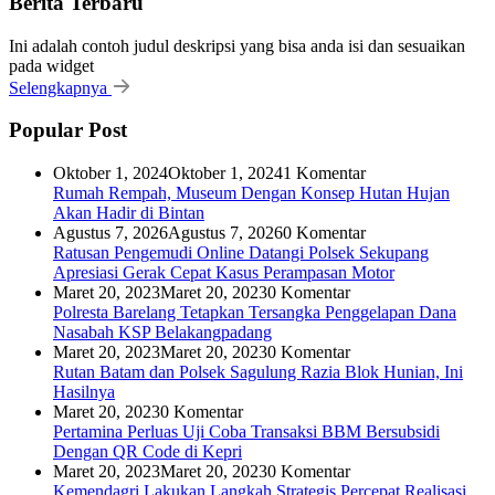
Berita Terbaru
Ini adalah contoh judul deskripsi yang bisa anda isi dan sesuaikan
pada widget
Selengkapnya
Popular Post
Oktober 1, 2024
Oktober 1, 2024
1 Komentar
Rumah Rempah, Museum Dengan Konsep Hutan Hujan
Akan Hadir di Bintan
Agustus 7, 2026
Agustus 7, 2026
0 Komentar
Ratusan Pengemudi Online Datangi Polsek Sekupang
Apresiasi Gerak Cepat Kasus Perampasan Motor
Maret 20, 2023
Maret 20, 2023
0 Komentar
Polresta Barelang Tetapkan Tersangka Penggelapan Dana
Nasabah KSP Belakangpadang
Maret 20, 2023
Maret 20, 2023
0 Komentar
Rutan Batam dan Polsek Sagulung Razia Blok Hunian, Ini
Hasilnya
Maret 20, 2023
0 Komentar
Pertamina Perluas Uji Coba Transaksi BBM Bersubsidi
Dengan QR Code di Kepri
Maret 20, 2023
Maret 20, 2023
0 Komentar
Kemendagri Lakukan Langkah Strategis Percepat Realisasi