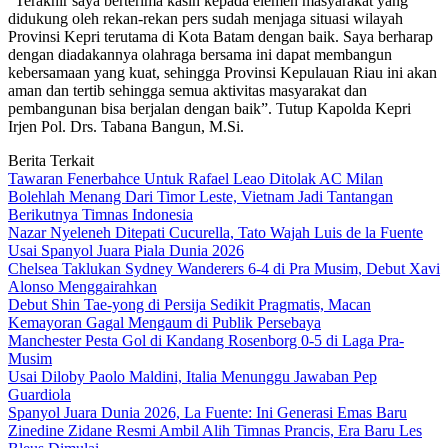
“Terakhir saya berterima kasih kepada elemen masyarakat yang
didukung oleh rekan-rekan pers sudah menjaga situasi wilayah
Provinsi Kepri terutama di Kota Batam dengan baik. Saya berharap
dengan diadakannya olahraga bersama ini dapat membangun
kebersamaan yang kuat, sehingga Provinsi Kepulauan Riau ini akan
aman dan tertib sehingga semua aktivitas masyarakat dan
pembangunan bisa berjalan dengan baik”. Tutup Kapolda Kepri
Irjen Pol. Drs. Tabana Bangun, M.Si.
Berita Terkait
Tawaran Fenerbahce Untuk Rafael Leao Ditolak AC Milan
Bolehlah Menang Dari Timor Leste, Vietnam Jadi Tantangan
Berikutnya Timnas Indonesia
Nazar Nyeleneh Ditepati Cucurella, Tato Wajah Luis de la Fuente
Usai Spanyol Juara Piala Dunia 2026
Chelsea Taklukan Sydney Wanderers 6-4 di Pra Musim, Debut Xavi
Alonso Menggairahkan
Debut Shin Tae-yong di Persija Sedikit Pragmatis, Macan
Kemayoran Gagal Mengaum di Publik Persebaya
Manchester Pesta Gol di Kandang Rosenborg 0-5 di Laga Pra-
Musim
Usai Diloby Paolo Maldini, Italia Menunggu Jawaban Pep
Guardiola
Spanyol Juara Dunia 2026, La Fuente: Ini Generasi Emas Baru
Zinedine Zidane Resmi Ambil Alih Timnas Prancis, Era Baru Les