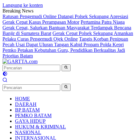
Langsung ke konten
Breaking News
Ratusan Pengemudi Online Datangi Polsek Sekupang Apresiasi
Gerak Cepat Kasus Perampasan Motor
Pertamina Patra Niaga
Gerak Cepat, Salurkan Bantuan Masyarakat Terdampak Bencana
Banjir di Sumatera Barat
Gerak Cepat Polsek Sekupang Amankan
Pelaku Curas Pengemudi Ojek Online
Tangis Korban Penipuan
Pecah Usai Dapat Uluran Tangan Kabid Propam Polda Kepri
Pemko Petakan Kebutuhan Guru, Pendidikan Berkualitas Jadi
Prioritas Batam
HOME
DAERAH
BP BATAM
PEMKO BATAM
GAYA HIDUP
HUKUM & KRIMINAL
NASIONAL
INTERNASIONAL