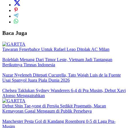
Baca Juga
Tawaran Fenerbahce Untuk Rafael Leao Ditolak AC Milan
Bolehlah Menang Dari Timor Leste, Vietnam Jadi Tantangan
Berikutnya Timnas Indonesia
Nazar Nyeleneh Ditepati Cucurella, Tato Wajah Luis de la Fuente
Usai Spanyol Juara Piala Dunia 2026
Chelsea Taklukan Sydney Wanderers 6-4 di Pra Musim, Debut Xavi
Alonso Menggairahkan
Debut Shin Tae-yong di Persija Sedikit Pragmatis, Macan
Kemayoran Gagal Mengaum di Publik Persebaya
Manchester Pesta Gol di Kandang Rosenborg 0-5 di Laga Pra-
Musim