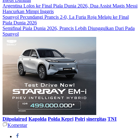
Bleus Dimulai
Argentina Lolos ke Final Piala Dunia 2026, Dua Assist Magis Messi
Hancurkan Mimpi Inggris
Spanyol Pecundangi Prancis 2-0, La Furia Roja Melaju ke Final
Piala Dunia 2026
Semifinal Piala Dunia 2026, Prancis Lebih Diunggulkan Dari Pada
Spanyol
Ditpolairud
Kapolda
Polda Kepri
Polri
sinergitas
TNI
Komentar