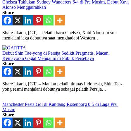
Chelsea Taklukan Sydney Wanderers 6-4 di Pra Musim, Debut Xavi
Alonso Menggairahkan
Share
ShareJakarta, [GT] – Pelatih baru Chelsea, Xabi Alonso resmi
menjalani laga debutnya saat menghadapi Western…
Debut Shin Tae-yong di Persija Sedikit Pragmatis, Macan
Kemayoran Gagal Mengaum di Publik Persebaya
Share
ShareJakarta, [GT] – Mantan pelatih timnas Indonesia, Shin Tae-
yong resmi menjalani debutnya sebagai pelatih Persija…
Manchester Pesta Gol di Kandang Rosenborg 0-5 di Laga Pra-
Musim
Share