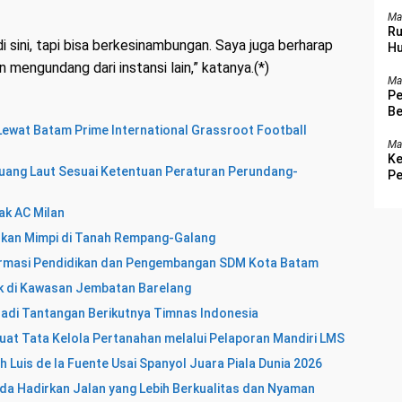
Be
Ma
Ru
di sini, tapi bisa berkesinambungan. Saya juga berharap
Hu
n mengundang dari instansi lain,” katanya.(*)
Ma
Pe
Be
ewat Batam Prime International Grassroot Football
Ma
Ke
ang Laut Sesuai Ketentuan Peraturan Perundang-
Pe
ak AC Milan
hkan Mimpi di Tanah Rempang-Galang
ormasi Pendidikan dan Pengembangan SDM Kota Batam
k di Kawasan Jembatan Barelang
Jadi Tantangan Berikutnya Timnas Indonesia
uat Tata Kelola Pertanahan melalui Pelaporan Mandiri LMS
h Luis de la Fuente Usai Spanyol Juara Piala Dunia 2026
da Hadirkan Jalan yang Lebih Berkualitas dan Nyaman