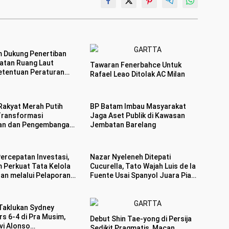
 Dukung Penertiban
tan Ruang Laut
Tawaran Fenerbahce Untuk
etentuan Peraturan
Rafael Leao Ditolak AC Milan
ng-undangan
Rakyat Merah Putih
BP Batam Imbau Masyarakat
Transformasi
Jaga Aset Publik di Kawasan
kan dan Pengembangan
Jembatan Barelang
a Batam
ercepatan Investasi,
Nazar Nyeleneh Ditepati
 Perkuat Tata Kelola
Cucurella, Tato Wajah Luis de la
an melalui Pelaporan
Fuente Usai Spanyol Juara Piala
LMS
Dunia 2026
Taklukan Sydney
s 6-4 di Pra Musim,
Debut Shin Tae-yong di Persija
vi Alonso
Sedikit Pragmatis, Macan