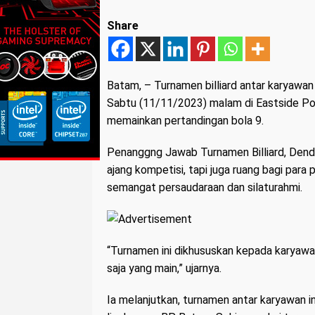
Share
Batam
, – Turnamen billiard antar karyaw
Sabtu (11/11/2023) malam di Eastside Pool
memainkan pertandingan bola 9.
Penanggng Jawab Turnamen Billiard, Dendi
ajang kompetisi, tapi juga ruang bagi para
semangat persaudaraan dan silaturahmi.
“Turnamen ini dikhususkan kepada karyawa
saja yang main,” ujarnya.
Ia melanjutkan, turnamen antar karyawan ini 