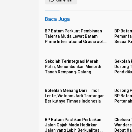
Komentar
Baca Juga
BP Batam Perkuat Pembinaan
BP Batam
Talenta Muda Lewat Batam
Pemanfaa
Prime International Grassroot
Sesuai K
Football sebagai Festival 2026
Perunda
Sekolah Terintegrasi Merah
Sekolah 
Putih, Menumbuhkan Mimpi di
Dorong 
Tanah Rempang-Galang
Pendidi
SDM Kot
Bolehlah Menang Dari Timor
Dorong P
Leste, Vietnam Jadi Tantangan
BP Batam
Berikutnya Timnas Indonesia
Pertanah
Mandiri 
BP Batam Pastikan Perbaikan
Chelsea 
Jalan Gajah Mada Hadirkan
Wanderer
Jalan yang Lebih Berkualitas
Debut Xa