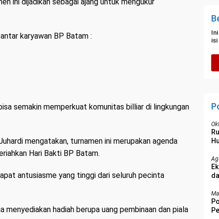
en ini dijadikan sebagai ajang untuk mengukur
B
In
 antar karyawan BP Batam :
is
P
isa semakin memperkuat komunitas billiar di lingkungan
Ok
R
, Juhardi mengatakan, turnamen ini merupakan agenda
Hu
riahkan Hari Bakti BP Batam.
Ag
Ek
dapat antusiasme yang tinggi dari seluruh pecinta
da
Ma
Po
nitia menyediakan hadiah berupa uang pembinaan dan piala
Pe